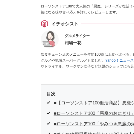
ローソンストア100で大人気の「悪魔」シリーズが復活
気になる味や食べ応えを詳しくレビューします。
イチオシスト
グルメライター
相場一花
飲食チェーン店のメニューを年間100食以上食べ比べる
グルメや地域スーパーグルメも楽しむ。
Yahoo！ニュ
やトライアル、ワークマン女子など話題のショップにも足
クラブ」
、集英社「週刊プレイボーイ」、宝島社「おいし
として出演実績あり。
目次
■【ローソンストア100復活商品】悪魔
■ローソンストア100「悪魔のおにぎり
■ローソンストア100「やみつき悪魔の