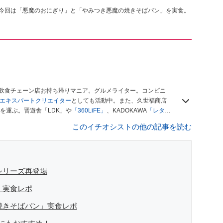
！今回は「悪魔のおにぎり」と「やみつき悪魔の焼きそばパン」を実食。
、飲食チェーン店お持ち帰りマニア。グルメライター。コンビニ
ースエキスパートクリエイター
としても活動中。また、久世福商店
を運ぶ。晋遊舎「LDK」や
「360LiFE」
、KADOKAWA
「レタス
い！ シャトレーゼBOOK」などでグルメライター、食の専門家
このイチオシストの他の記事を読む
シリーズ再登場
」実食レポ
焼きそばパン」実食レポ