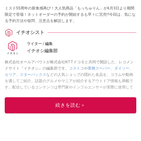
ミスド55周年の新食感再び！大人気商品「もっちゅりん」が6月3日より期間
限定で登場！ネットオーダーの予約が開始するも早々に完売!?今回は、気にな
る予約方法や疑問、注意点を解説します。
イチオシスト
ライター / 編集
イチオシ編集部
株式会社オールアバウトが株式会社NTTドコモと共同で開設した、レコメン
ドサイト『イチオシ』の編集部です。
コストコ
や
業務スーパー
、
ダイソー
、
セリア
、
スターバックス
などの人気ショップの隠れた名品を、コラムや動画
を通してご紹介。話題のグルメやマニアが紹介するアウトドア情報も満載で
す。配信しているコンテンツは専門家やインフルエンサーが実際に使用して
レビューしています。毎日トレンド情報をお届けしているので、ぜひ
Google
ニュースでフォロー
してください！
続きを読む＞
このイチオシストの他の記事を読む