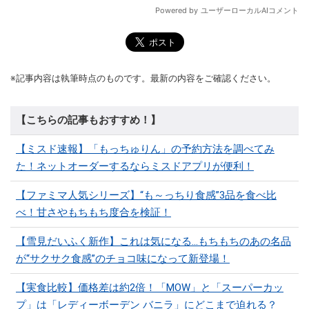
※記事内容は執筆時点のものです。最新の内容をご確認ください。
【こちらの記事もおすすめ！】
【ミスド速報】「もっちゅりん」の予約方法を調べてみ
た！ネットオーダーするならミスドアプリが便利！
【ファミマ人気シリーズ】“も～っちり食感”3品を食べ比
べ！甘さやもちもち度合を検証！
【雪見だいふく新作】これは気になる…もちもちのあの名品
が“サクサク食感”のチョコ味になって新登場！
【実食比較】価格差は約2倍！「MOW」と「スーパーカッ
プ」は「レディーボーデン バニラ」にどこまで迫れる？