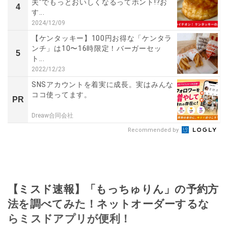
夫”でもっとおいしくなるってホント!?お
4
す...
2024/12/09
【ケンタッキー】100円お得な「ケンタラ
ンチ」は10〜16時限定！バーガーセッ
5
ト...
2022/12/23
SNSアカウントを着実に成長。実はみんな
ココ使ってます。
PR
Dreaw合同会社
Recommended by
【ミスド速報】「もっちゅりん」の予約方
法を調べてみた！ネットオーダーするな
らミスドアプリが便利！