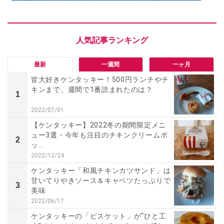
最新
一週間
一ヶ月
皆大好きケンタッキー！500円ランチやチ
キンまで、週間で1番読まれたのは？
1
2022/07/01
【ケンタッキー】2022冬の期間限定メニ
ュー3選・今年も注目のチキンクリームポ
2
ッ...
2022/12/24
ケンタッキー「和風チキンカツサンド」は
甘いてりやきソース＆キャベツたっぷりで
3
美味
2022/06/17
ケンタッキーの「ビスケット」が“ひと工