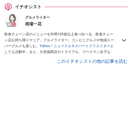
イチオシスト
グルメライター
相場一花
飲食チェーン店のメニューを年間100食以上食べ比べる、飲食チェー
ン店お持ち帰りマニア。グルメライター。コンビニグルメや地域スー
パーグルメも楽しむ。
Yahoo！ニュースエキスパートクリエイター
と
しても活動中。また、久世福商店やトライアル、ワークマン女子など
話題のショップにも足を運ぶ。晋遊舎「LDK」や
「360LiFE」
、
このイチオシストの他の記事を読む
KADOKAWA
「レタスクラブ」
、集英社「週刊プレイボーイ」、宝島
社「おいしい！ シャトレーゼBOOK」などでグルメライター、食の専
門家として出演実績あり。