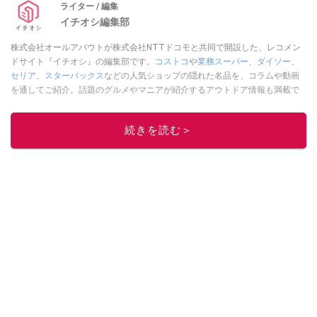
ライター / 編集
イチオシ編集部
株式会社オールアバウトが株式会社NTTドコモと共同で開設した、レコメン
ドサイト『イチオシ』の編集部です。
コストコ
や
業務スーパー
、
ダイソー
、
セリア
、
スターバックス
などの人気ショップの隠れた名品を、コラムや動画
を通してご紹介。話題のグルメやマニアが紹介するアウトドア情報も満載で
す。配信しているコンテンツは専門家やインフルエンサーが実際に使用して
レビューしています。毎日トレンド情報をお届けしているので、ぜひ
Google
続きを読む＞
ニュースでフォロー
してください！
このイチオシストの他の記事を読む