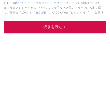
しむ。
Yahoo！ニュースエキスパートクリエイター
としても活動中。また、
久世福商店やトライアル、ワークマン女子など話題のショップにも足を運
ぶ。晋遊舎「LDK」や
「360LiFE」
、KADOKAWA
「レタスクラブ」
、集英社
「週刊プレイボーイ」、宝島社「おいしい！ シャトレーゼBOOK」などでグ
ルメライター、食の専門家として出演実績あり。
続きを読む＞
このイチオシストの他の記事を読む