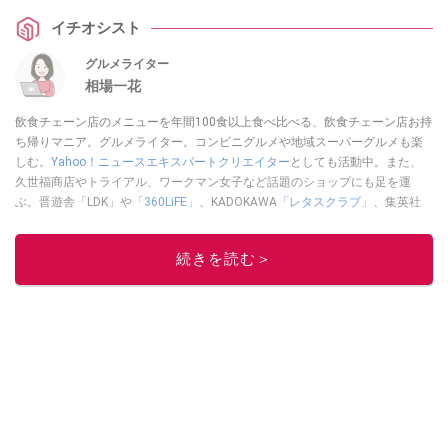
イチオシスト
グルメライター
相場一花
飲食チェーン店のメニューを年間100食以上食べ比べる、飲食チェーン店お持
ち帰りマニア。グルメライター。コンビニグルメや地域スーパーグルメも楽
しむ。
Yahoo！ニュースエキスパートクリエイター
としても活動中。また、
久世福商店やトライアル、ワークマン女子など話題のショップにも足を運
ぶ。晋遊舎「LDK」や
「360LiFE」
、KADOKAWA
「レタスクラブ」
、集英社
「週刊プレイボーイ」、宝島社「おいしい！ シャトレーゼBOOK」などでグ
ルメライター、食の専門家として出演実績あり。
続きを読む＞
このイチオシストの他の記事を読む