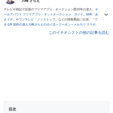
川崎 さちえ
テレビや雑誌で話題のフリマアプリ・オークション歴20年の達人。
オ
ールアバウト フリマアプリ・ネットオークション ガイド
。
NHK「あ
さイチ」
や
フジテレビ「ノンストップ」
などの情報番組に出演。
『で
きるfit 節約の達人川崎さちえのポイ活＋クーポン＋メルカリ スマホで
おトク術』（インプレス刊）
、
『「ゆる副業」のはじめかた メルカリ
このイチオシストの他の記事を読む
スマホ1つでスキマ時間に効率的に稼ぐ！』（翔泳社刊）
ほか著書多
数。ブログは
「川崎さちえのごちゃまぜ日記」
。
■経歴：2003年、夫が子育てをするために、突然会社を辞める。翌月
からの給料が０円になり、家にいながら、しかも空いた時間でできる
オークションに目をつける。しかし、取引の仕方がわからずに、まず
は落札者として参加。その後、出品者側にまわり、家の中の物を出品
しまくる。出品する物がほぼなくなってからは、仕入れを経験。ネッ
トオークションを生活の一部に取り入れるべく、「ネットオークショ
ンやフリマアプリは生活のインフラになる」という考えを持つ。また
消費税増税の社会においては、ネットオークションやフリマアプリが
家計の救世主になりえると考え、業者とは違う視点でユーザーとして
参加中。
目次