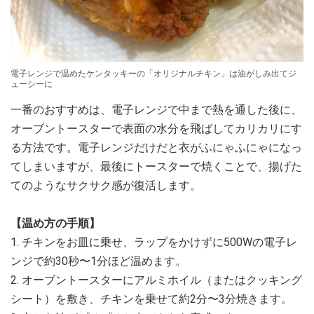
電子レンジで温めたケンタッキーの「オリジナルチキン」は油がしみ出てジ
ューシーに
一番のおすすめは、電子レンジで中まで熱を通した後に、
オーブントースターで表面の水分を飛ばしてカリカリにす
る方法です。電子レンジだけだと衣がふにゃふにゃになっ
てしまいますが、最後にトースターで焼くことで、揚げた
てのようなサクサク感が復活します。
【温め方の手順】
1. チキンをお皿に乗せ、ラップをかけずに500Wの電子レ
ンジで約30秒〜1分ほど温めます。
2. オーブントースターにアルミホイル（またはクッキング
シート）を敷き、チキンを乗せて約2分〜3分焼きます。