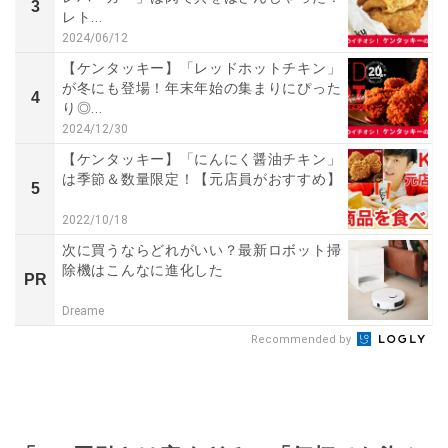
3
レト...
2024/06/12
【ケンタッキー】「レッドホットチキン」
が冬にも登場！年末年始の集まりにぴった
4
り◎...
2024/12/30
【ケンタッキー】「にんにく醤油チキン」
は季節＆数量限定！【元店員がおすすめ】
5
2022/10/18
次に買うならどれがいい？最新ロボット掃
除機はこんなに進化した
PR
Dreame
Recommended by