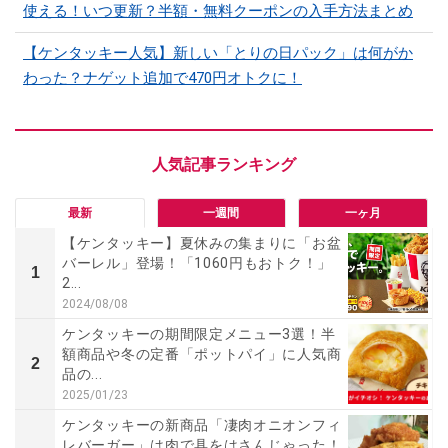
使える！いつ更新？半額・無料クーポンの入手方法まとめ
【ケンタッキー人気】新しい「とりの日パック」は何がか
わった？ナゲット追加で470円オトクに！
最新
一週間
一ヶ月
【ケンタッキー】夏休みの集まりに「お盆
バーレル」登場！「1060円もおトク！」
1
2...
2024/08/08
ケンタッキーの期間限定メニュー3選！半
額商品や冬の定番「ポットパイ」に人気商
2
品の...
2025/01/23
ケンタッキーの新商品「凄肉オニオンフィ
レバーガー」は肉で具をはさんじゃった！