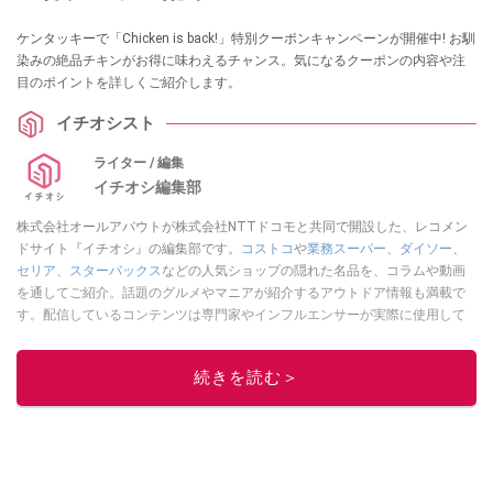
ケンタッキーで「Chicken is back!」特別クーポンキャンペーンが開催中! お馴
染みの絶品チキンがお得に味わえるチャンス。気になるクーポンの内容や注
目のポイントを詳しくご紹介します。
イチオシスト
ライター / 編集
イチオシ編集部
株式会社オールアバウトが株式会社NTTドコモと共同で開設した、レコメン
ドサイト『イチオシ』の編集部です。
コストコ
や
業務スーパー
、
ダイソー
、
セリア
、
スターバックス
などの人気ショップの隠れた名品を、コラムや動画
を通してご紹介。話題のグルメやマニアが紹介するアウトドア情報も満載で
す。配信しているコンテンツは専門家やインフルエンサーが実際に使用して
レビューしています。毎日トレンド情報をお届けしているので、ぜひ
Google
ニュースでフォロー
してください！
続きを読む＞
このイチオシストの他の記事を読む