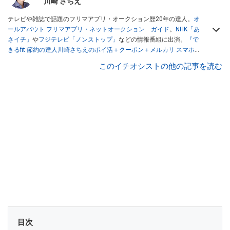
川崎 さちえ
テレビや雑誌で話題のフリマアプリ・オークション歴20年の達人。
オ
ールアバウト フリマアプリ・ネットオークション ガイド
。
NHK「あ
さイチ」
や
フジテレビ「ノンストップ」
などの情報番組に出演。
『で
きるfit 節約の達人川崎さちえのポイ活＋クーポン＋メルカリ スマホで
おトク術』（インプレス刊）
、
『「ゆる副業」のはじめかた メルカリ
このイチオシストの他の記事を読む
スマホ1つでスキマ時間に効率的に稼ぐ！』（翔泳社刊）
ほか著書多
数。ブログは
「川崎さちえのごちゃまぜ日記」
。
■経歴：2003年、夫が子育てをするために、突然会社を辞める。翌月
からの給料が０円になり、家にいながら、しかも空いた時間でできる
オークションに目をつける。しかし、取引の仕方がわからずに、まず
は落札者として参加。その後、出品者側にまわり、家の中の物を出品
しまくる。出品する物がほぼなくなってからは、仕入れを経験。ネッ
トオークションを生活の一部に取り入れるべく、「ネットオークショ
ンやフリマアプリは生活のインフラになる」という考えを持つ。また
消費税増税の社会においては、ネットオークションやフリマアプリが
家計の救世主になりえると考え、業者とは違う視点でユーザーとして
参加中。
目次