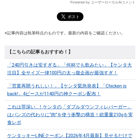
※記事内容は執筆時点のものです。最新の内容をご確認ください。
【こちらの記事もおすすめ！】
「240円引きは安すぎる」「何杯でも飲みたい」【ケンタ大
注目】全サイズ一律100円の太っ腹企画が最強すぎ！
「営業再開うれしい！」【ケンタ緊急発表】「Chicken is
back!」4ピースが1140円の神クーポン配布！
これは罪深い…！ケンタの「ダブルダウンフィレバーガー」
はバンズの代わりに“肉”を使う衝撃の構造！総重量210gを実
食レポ
ケンタッキーLINEクーポン【2026年4月最新】見せるだけで