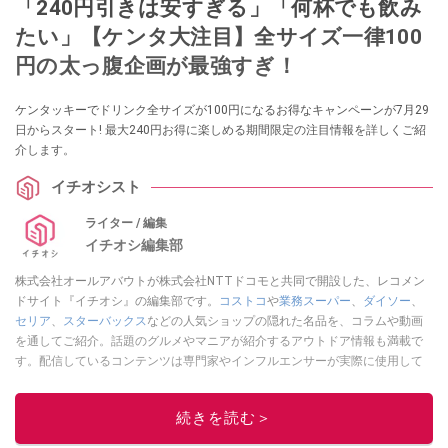
「240円引きは安すぎる」「何杯でも飲み
たい」【ケンタ大注目】全サイズ一律100
円の太っ腹企画が最強すぎ！
ケンタッキーでドリンク全サイズが100円になるお得なキャンペーンが7月29
日からスタート! 最大240円お得に楽しめる期間限定の注目情報を詳しくご紹
介します。
イチオシスト
ライター / 編集
イチオシ編集部
株式会社オールアバウトが株式会社NTTドコモと共同で開設した、レコメン
ドサイト『イチオシ』の編集部です。
コストコ
や
業務スーパー
、
ダイソー
、
セリア
、
スターバックス
などの人気ショップの隠れた名品を、コラムや動画
を通してご紹介。話題のグルメやマニアが紹介するアウトドア情報も満載で
す。配信しているコンテンツは専門家やインフルエンサーが実際に使用して
レビューしています。毎日トレンド情報をお届けしているので、ぜひ
Google
ニュースでフォロー
してください！
続きを読む＞
このイチオシストの他の記事を読む