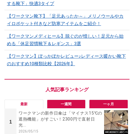
する靴下」快適3タイプ
【ワークマン靴下】「足元あったか～」メリノウールやカ
イロポケット付きなど防寒アイテムをご紹介！
【ワークマンメディヒール】脱ぐのが惜しい！足元から始
める「休足習慣靴下＆レギンス」3選
【ワークマン】ぽっかぽかレビュー♪レディース暖かい靴下
のおすすめ10種類比較【2026年】
最新
一週間
一ヶ月
ワークマンの新作日傘は「マイナス15℃の
遮熱機能」がすごい！2300円で直射日
1
光...
2026/05/15