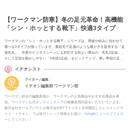
【ワークマン防寒】冬の足元革命！高機能
「シン・ホッとする靴下」快適3タイプ
ワークマンの「シン・ホッとする靴下」シリーズは、用途や好みに合わせて
選べる3タイプが揃っています。裏起毛で足湯のような暖かさを提供する「足
湯先丸」、作業やビジネスシーンにも対応する程よい厚みの「先丸3足組」、
そして足指を動かしやすい「5本指3足組」をピックアップ。寒い季節の足元
の悩みを解消し、快適な毎日をサポートします。
イチオシスト
ライター / 編集
イチオシ編集部 ワークマン部
ワークマン好きの編集部員が、ワークマンの人気商品やおすすめ商品を発
信。
ワークマン公式オンラインストア
の画像使用許諾をいただいています。
株式会社オールアバウトが株式会社NTTドコモと共同開設したレコメンドサ
イト「イチオシ」では毎日トレンド情報をお届け。
Googleニュースでフォロ
ー
してください！
このイチオシストの他の記事を読む