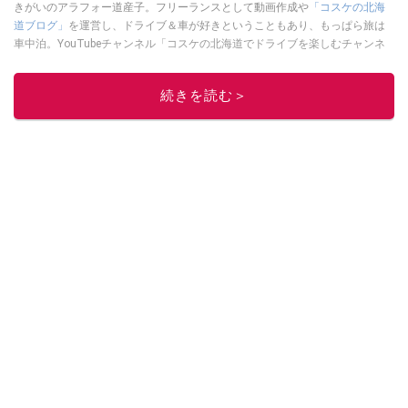
きがいのアラフォー道産子。フリーランスとして動画作成や
「コスケの北海
道ブログ」
を運営し、ドライブ＆車が好きということもあり、もっぱら旅は
車中泊。YouTubeチャンネル「コスケの北海道でドライブを楽しむチャンネ
ル」では、北海道の情報や車中泊の様子、旅だけではなく車のレポートなど
も配信中。
続きを読む＞
このイチオシストの他の記事を読む