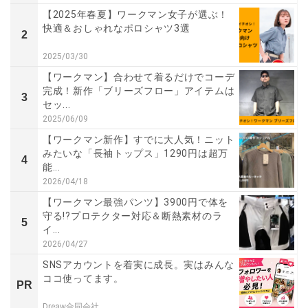
【2025年春夏】ワークマン女子が選ぶ！
快適＆おしゃれなポロシャツ3選
2
2025/03/30
【ワークマン】合わせて着るだけでコーデ
完成！新作「ブリーズフロー」アイテムは
3
セッ...
2025/06/09
【ワークマン新作】すでに大人気！ニット
みたいな「長袖トップス」1290円は超万
4
能...
2026/04/18
【ワークマン最強パンツ】3900円で体を
守る!?プロテクター対応＆断熱素材のラ
5
イ...
2026/04/27
SNSアカウントを着実に成長。実はみんな
ココ使ってます。
PR
Dreaw合同会社