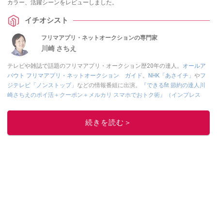
カラー、活躍シーンをレビューしました。
イチオシスト
フリマアプリ・ネットオークションの専門家
川崎 さちえ
テレビや雑誌で話題のフリマアプリ・オークション歴20年の達人。
オールア
バウト フリマアプリ・ネットオークション ガイド
。
NHK「あさイチ」
や
フ
ジテレビ「ノンストップ」
などの情報番組に出演。
『できるfit 節約の達人川
崎さちえのポイ活＋クーポン＋メルカリ スマホでおトク術』（インプレス
刊）
、
『「ゆる副業」のはじめかた メルカリ スマホ1つでスキマ時間に効率
的に稼ぐ！』（翔泳社刊）
ほか著書多数。ブログは
「川崎さちえのごちゃま
続きを読む＞
ぜ日記」
。
■経歴：2003年、夫が子育てをするために、突然会社を辞める。翌月からの
給料が０円になり、家にいながら、しかも空いた時間でできるオークション
に目をつける。しかし、取引の仕方がわからずに、まずは落札者として参
加。その後、出品者側にまわり、家の中の物を出品しまくる。出品する物が
ほぼなくなってからは、仕入れを経験。ネットオークションを生活の一部に
取り入れるべく、「ネットオークションやフリマアプリは生活のインフラに
なる」という考えを持つ。また消費税増税の社会においては、ネットオーク
ションやフリマアプリが家計の救世主になりえると考え、業者とは違う視点
でユーザーとして参加中。