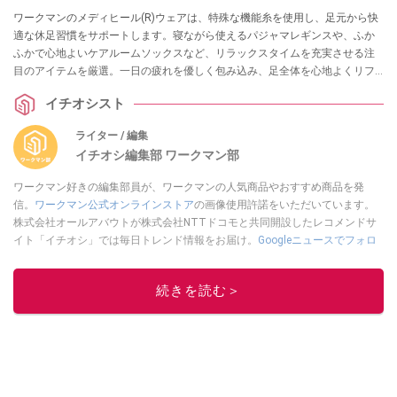
ワークマンのメディヒール(R)ウェアは、特殊な機能糸を使用し、足元から快
適な休足習慣をサポートします。寝ながら使えるパジャマレギンスや、ふか
ふかで心地よいケアルームソックスなど、リラックスタイムを充実させる注
目のアイテムを厳選。一日の疲れを優しく包み込み、足全体を心地よくリフ
レッシュしてくれる3選をご紹介します！
イチオシスト
ライター / 編集
イチオシ編集部 ワークマン部
ワークマン好きの編集部員が、ワークマンの人気商品やおすすめ商品を発
信。
ワークマン公式オンラインストア
の画像使用許諾をいただいています。
株式会社オールアバウトが株式会社NTTドコモと共同開設したレコメンドサ
イト「イチオシ」では毎日トレンド情報をお届け。
Googleニュースでフォロ
ー
してください！
このイチオシストの他の記事を読む
続きを読む＞