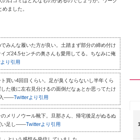
人の口コミはどんなものがあるのでしょうか。ワーク
とめました。
のでみんな履いた方が良い。土踏まず部分の締め付け
イズ24.5センチの奥さんも愛用してる。ちなみに俺
terより引用
ト買い4回目くらい。足が臭くならないし半年くら
濯した後に左右見分けるの面倒だなぁとか思ってたけ
入――
Twitterより引用
ンのメリノウール靴下。旦那さん、帰宅後足がぬるぬ
買い足し――
Twitterより引用
！」という感想を発信していました。