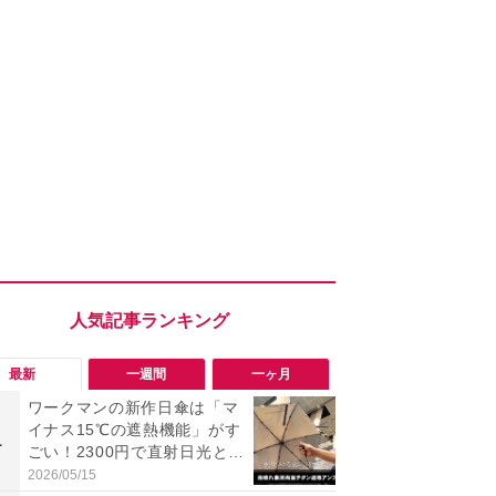
最新
一週間
一ヶ月
ワークマンの新作日傘は「マ
【今夏最強】
イナス15℃の遮熱機能」がす
万使ったレ
1
1
ごい！2300円で直射日光と路
プクラス」と
面熱をダブルでガード
の冷感スラ
2026/05/15
2026/08/01