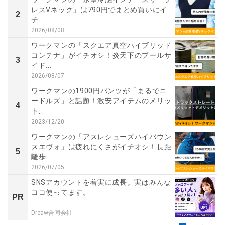
レスVネック」は790円でまとめ買いにイ
2
チ...
2026/08/08
ワークマンの「スクエア真空ハイブリッド
コンテナ」がイチオシ！炎天下のプールサ
3
イド...
2026/08/07
ワークマンの1900円パンツが「まるでニ
ードルズ」と話題！激安アイテムのメリッ
4
ト...
2023/12/20
ワークマンの「アスレシューズハイバウン
スエヴォ」は疲れにくさがイチオシ！長距
5
離歩...
2026/07/05
SNSアカウントを着実に成長。実はみんな
ココ使ってます。
PR
Dreaw合同会社