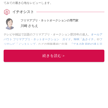
てみての履き心地をレビューします。
イチオシスト
フリマアプリ・ネットオークションの専門家
川崎 さちえ
テレビや雑誌で話題のフリマアプリ・オークション歴20年の達人。
オールア
バウト フリマアプリ・ネットオークション ガイド
。
NHK「あさイチ」
や
フ
ジテレビ「ノンストップ」
などの情報番組に出演。
『できるfit 節約の達人川
崎さちえのポイ活＋クーポン＋メルカリ スマホでおトク術』（インプレス
刊）
、
『「ゆる副業」のはじめかた メルカリ スマホ1つでスキマ時間に効率
続きを読む＞
的に稼ぐ！』（翔泳社刊）
ほか著書多数。ブログは
「川崎さちえのごちゃま
ぜ日記」
。
■経歴：2003年、夫が子育てをするために、突然会社を辞める。翌月からの
給料が０円になり、家にいながら、しかも空いた時間でできるオークション
に目をつける。しかし、取引の仕方がわからずに、まずは落札者として参
加。その後、出品者側にまわり、家の中の物を出品しまくる。出品する物が
ほぼなくなってからは、仕入れを経験。ネットオークションを生活の一部に
取り入れるべく、「ネットオークションやフリマアプリは生活のインフラに
なる」という考えを持つ。また消費税増税の社会においては、ネットオーク
ションやフリマアプリが家計の救世主になりえると考え、業者とは違う視点
でユーザーとして参加中。