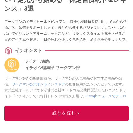
ンス」3選
ワークマンのメディヒール(R)ウェアは、特殊な機能糸を使用し、足元から快
適な休足習慣をサポートします。寝ながら使えるパジャマレギンスや、ふか
ふかで心地よいケアルームソックスなど、リラックスタイムを充実させる注
目のアイテムを厳選。一日の疲れを優しく包み込み、足全体を心地よくリフ
レッシュしてくれる3選をご紹介します！
イチオシスト
ライター / 編集
イチオシ編集部 ワークマン部
ワークマン好きの編集部員が、ワークマンの人気商品やおすすめ商品を発
信。
ワークマン公式オンラインストア
の画像使用許諾をいただいています。
株式会社オールアバウトが株式会社NTTドコモと共同開設したレコメンドサ
イト「イチオシ」では毎日トレンド情報をお届け。
Googleニュースでフォロ
ー
してください！
このイチオシストの他の記事を読む
続きを読む＞