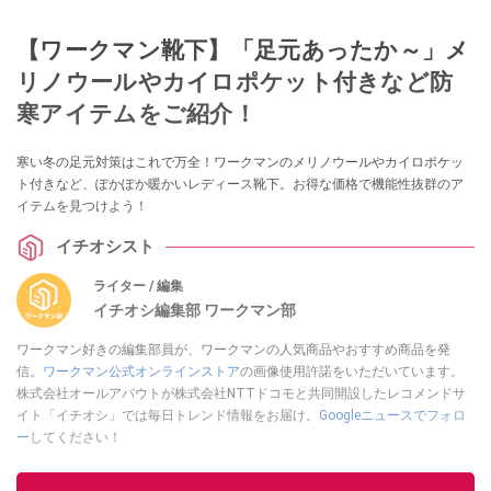
【ワークマン靴下】「足元あったか～」メ
リノウールやカイロポケット付きなど防
寒アイテムをご紹介！
寒い冬の足元対策はこれで万全！ワークマンのメリノウールやカイロポケッ
ト付きなど、ぽかぽか暖かいレディース靴下。お得な価格で機能性抜群のア
イテムを見つけよう！
イチオシスト
ライター / 編集
イチオシ編集部 ワークマン部
ワークマン好きの編集部員が、ワークマンの人気商品やおすすめ商品を発
信。
ワークマン公式オンラインストア
の画像使用許諾をいただいています。
株式会社オールアバウトが株式会社NTTドコモと共同開設したレコメンドサ
イト「イチオシ」では毎日トレンド情報をお届け。
Googleニュースでフォロ
ー
してください！
このイチオシストの他の記事を読む