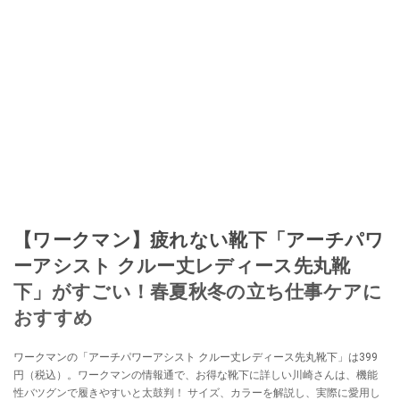
なる」という考えを持つ。また消費税増税の社会においては、ネットオーク
ションやフリマアプリが家計の救世主になりえると考え、業者とは違う視点
でユーザーとして参加中。
このイチオシストの他の記事を読む
【ワークマン】疲れない靴下「アーチパワ
ーアシスト クルー丈レディース先丸靴
下」がすごい！春夏秋冬の立ち仕事ケアに
おすすめ
ワークマンの「アーチパワーアシスト クルー丈レディース先丸靴下」は399
円（税込）。ワークマンの情報通で、お得な靴下に詳しい川崎さんは、機能
性バツグンで履きやすいと太鼓判！ サイズ、カラーを解説し、実際に愛用し