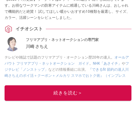
す。お得なワークマンの防寒アイテムに精通している川崎さんは、おしゃれ
で機能的だと絶賛！ 試してほしい暖かいおすすめ10種類を厳選し、サイズ、
カラー、活躍シーンをレビューしました。
イチオシスト
フリマアプリ・ネットオークションの専門家
川崎 さちえ
テレビや雑誌で話題のフリマアプリ・オークション歴20年の達人。
オールア
バウト フリマアプリ・ネットオークション ガイド
。
NHK「あさイチ」
や
フ
ジテレビ「ノンストップ」
などの情報番組に出演。
『できるfit 節約の達人川
崎さちえのポイ活＋クーポン＋メルカリ スマホでおトク術』（インプレス
刊）
、
『「ゆる副業」のはじめかた メルカリ スマホ1つでスキマ時間に効率
的に稼ぐ！』（翔泳社刊）
ほか著書多数。ブログは
「川崎さちえのごちゃま
続きを読む＞
ぜ日記」
。
■経歴：2003年、夫が子育てをするために、突然会社を辞める。翌月からの
給料が０円になり、家にいながら、しかも空いた時間でできるオークション
に目をつける。しかし、取引の仕方がわからずに、まずは落札者として参
加。その後、出品者側にまわり、家の中の物を出品しまくる。出品する物が
ほぼなくなってからは、仕入れを経験。ネットオークションを生活の一部に
取り入れるべく、「ネットオークションやフリマアプリは生活のインフラに