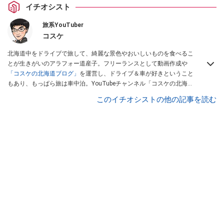
イチオシスト
旅系YouTuber
コスケ
北海道中をドライブで旅して、綺麗な景色やおいしいものを食べるこ
とが生きがいのアラフォー道産子。フリーランスとして動画作成や
「コスケの北海道ブログ」
を運営し、ドライブ＆車が好きということ
もあり、もっぱら旅は車中泊。YouTubeチャンネル「コスケの北海道
でドライブを楽しむチャンネル」では、北海道の情報や車中泊の様
このイチオシストの他の記事を読む
子、旅だけではなく車のレポートなども配信中。