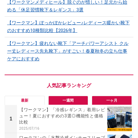
【ワークマンメディヒール】脱ぐのが惜しい！足元から始
める「休足習慣靴下＆レギンス」3選
【ワークマン】ぽっかぽかレビュー♪レディース暖かい靴下
のおすすめ10種類比較【2026年】
【ワークマン】疲れない靴下「アーチパワーアシスト クル
ー丈レディース先丸靴下」がすごい！春夏秋冬の立ち仕事
ケアにおすすめ
最新
一週間
一ヶ月
【ワークマン】「冷感レギンス」着用レビ
ュー！夏におすすめの3選◎機能性と価格
1
比較
2025/07/16
ワークマンの「氷撃冷感インナースリーブ