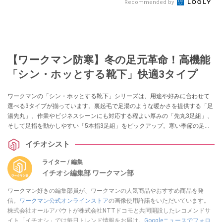
Recommended by
【ワークマン防寒】冬の足元革命！高機能
「シン・ホッとする靴下」快適3タイプ
ワークマンの「シン・ホッとする靴下」シリーズは、用途や好みに合わせて
選べる3タイプが揃っています。裏起毛で足湯のような暖かさを提供する「足
湯先丸」、作業やビジネスシーンにも対応する程よい厚みの「先丸3足組」、
そして足指を動かしやすい「5本指3足組」をピックアップ。寒い季節の足元
の悩みを解消し、快適な毎日をサポートします。
イチオシスト
ライター / 編集
イチオシ編集部 ワークマン部
ワークマン好きの編集部員が、ワークマンの人気商品やおすすめ商品を発
信。
ワークマン公式オンラインストア
の画像使用許諾をいただいています。
株式会社オールアバウトが株式会社NTTドコモと共同開設したレコメンドサ
イト「イチオシ」では毎日トレンド情報をお届け。
Googleニュースでフォロ