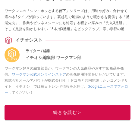
ワークマンの「シン・ホッとする靴下」シリーズは、用途や好みに合わせて
選べる3タイプが揃っています。裏起毛で足湯のような暖かさを提供する「足
湯先丸」、作業やビジネスシーンにも対応する程よい厚みの「先丸3足組」、
そして足指を動かしやすい「5本指3足組」をピックアップ。寒い季節の足元
の悩みを解消し、快適な毎日をサポートします。
イチオシスト
ライター / 編集
イチオシ編集部 ワークマン部
ワークマン好きの編集部員が、ワークマンの人気商品やおすすめ商品を発
信。
ワークマン公式オンラインストア
の画像使用許諾をいただいています。
株式会社オールアバウトが株式会社NTTドコモと共同開設したレコメンドサ
イト「イチオシ」では毎日トレンド情報をお届け。
Googleニュースでフォロ
ー
してください！
このイチオシストの他の記事を読む
続きを読む＞