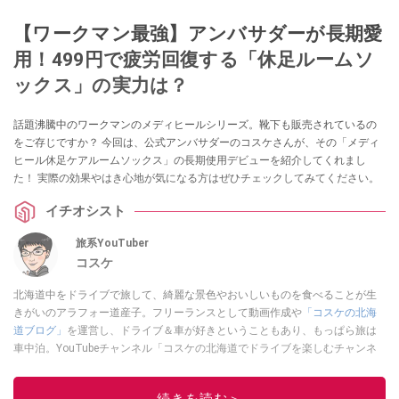
【ワークマン最強】アンバサダーが長期愛
用！499円で疲労回復する「休足ルームソ
ックス」の実力は？
話題沸騰中のワークマンのメディヒールシリーズ。靴下も販売されているの
をご存じですか？ 今回は、公式アンバサダーのコスケさんが、その「メディ
ヒール休足ケアルームソックス」の長期使用デビューを紹介してくれまし
た！ 実際の効果やはき心地が気になる方はぜひチェックしてみてください。
イチオシスト
旅系YouTuber
コスケ
北海道中をドライブで旅して、綺麗な景色やおいしいものを食べることが生
きがいのアラフォー道産子。フリーランスとして動画作成や
「コスケの北海
道ブログ」
を運営し、ドライブ＆車が好きということもあり、もっぱら旅は
車中泊。YouTubeチャンネル「コスケの北海道でドライブを楽しむチャンネ
ル」では、北海道の情報や車中泊の様子、旅だけではなく車のレポートなど
も配信中。
続きを読む＞