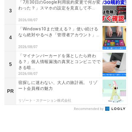
「7月30日のGoogle利用規約変更で何が変
わった？」スマホの設定を見直して不...
3
2026/08/07
「Windows10まだ使える？」使い続ける
なら絶対やるべき「管理者アカウント」...
4
2026/08/07
「マイナンバーカードを落としたら終わ
る？」個人情報漏洩の真実とコンビニでで
5
きる暗...
2026/08/07
宿探しに迷わない、大人の旅計画。 リゾ
ート会員権の魅力
PR
リゾート・ステーション株式会社
Recommended by