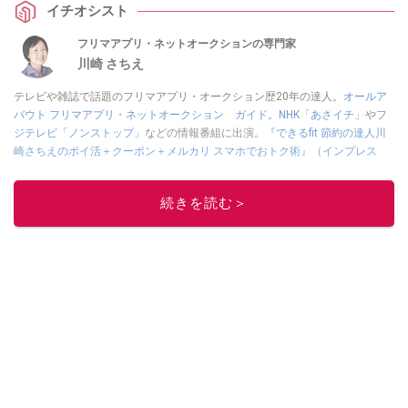
イチオシスト
フリマアプリ・ネットオークションの専門家
川崎 さちえ
テレビや雑誌で話題のフリマアプリ・オークション歴20年の達人。
オールア
バウト フリマアプリ・ネットオークション ガイド
。
NHK「あさイチ」
や
フ
ジテレビ「ノンストップ」
などの情報番組に出演。
『できるfit 節約の達人川
崎さちえのポイ活＋クーポン＋メルカリ スマホでおトク術』（インプレス
刊）
、
『「ゆる副業」のはじめかた メルカリ スマホ1つでスキマ時間に効率
的に稼ぐ！』（翔泳社刊）
ほか著書多数。ブログは
「川崎さちえのごちゃま
続きを読む＞
ぜ日記」
。
■経歴：2003年、夫が子育てをするために、突然会社を辞める。翌月からの
給料が０円になり、家にいながら、しかも空いた時間でできるオークション
に目をつける。しかし、取引の仕方がわからずに、まずは落札者として参
加。その後、出品者側にまわり、家の中の物を出品しまくる。出品する物が
ほぼなくなってからは、仕入れを経験。ネットオークションを生活の一部に
取り入れるべく、「ネットオークションやフリマアプリは生活のインフラに
なる」という考えを持つ。また消費税増税の社会においては、ネットオーク
ションやフリマアプリが家計の救世主になりえると考え、業者とは違う視点
でユーザーとして参加中。
このイチオシストの他の記事を読む