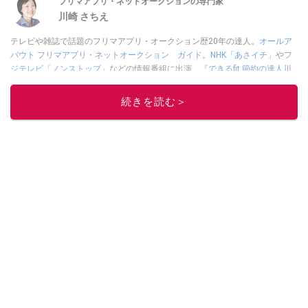
フリマアプリ・ネットオークションの専門家
川崎 さちえ
テレビや雑誌で話題のフリマアプリ・オークション歴20年の達人。
オールア
バウト フリマアプリ・ネットオークション ガイド
。
NHK「あさイチ」
や
フ
ジテレビ「ノンストップ」
などの情報番組に出演。
『できるfit 節約の達人川
崎さちえのポイ活＋クーポン＋メルカリ スマホでおトク術』（インプレス
刊）
、
『「ゆる副業」のはじめかた メルカリ スマホ1つでスキマ時間に効率
続きを読む＞
的に稼ぐ！』（翔泳社刊）
ほか著書多数。ブログは
「川崎さちえのごちゃま
ぜ日記」
。
■経歴：2003年、夫が子育てをするために、突然会社を辞める。翌月からの
給料が０円になり、家にいながら、しかも空いた時間でできるオークション
に目をつける。しかし、取引の仕方がわからずに、まずは落札者として参
加。その後、出品者側にまわり、家の中の物を出品しまくる。出品する物が
ほぼなくなってからは、仕入れを経験。ネットオークションを生活の一部に
取り入れるべく、「ネットオークションやフリマアプリは生活のインフラに
なる」という考えを持つ。また消費税増税の社会においては、ネットオーク
ションやフリマアプリが家計の救世主になりえると考え、業者とは違う視点
でユーザーとして参加中。
このイチオシストの他の記事を読む