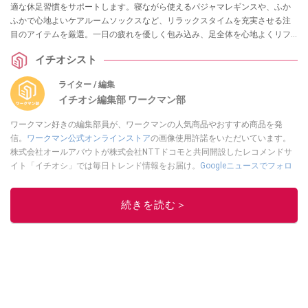
適な休足習慣をサポートします。寝ながら使えるパジャマレギンスや、ふか
ふかで心地よいケアルームソックスなど、リラックスタイムを充実させる注
目のアイテムを厳選。一日の疲れを優しく包み込み、足全体を心地よくリフ
レッシュしてくれる3選をご紹介します！
イチオシスト
ライター / 編集
イチオシ編集部 ワークマン部
ワークマン好きの編集部員が、ワークマンの人気商品やおすすめ商品を発
信。
ワークマン公式オンラインストア
の画像使用許諾をいただいています。
株式会社オールアバウトが株式会社NTTドコモと共同開設したレコメンドサ
イト「イチオシ」では毎日トレンド情報をお届け。
Googleニュースでフォロ
ー
してください！
このイチオシストの他の記事を読む
続きを読む＞