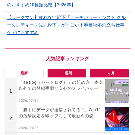
のおすすめ10種類比較【2026年】
【ワークマン】疲れない靴下「アーチパワーアシスト クル
ー丈レディース先丸靴下」がすごい！春夏秋冬の立ち仕事
ケアにおすすめ
最新
一週間
一ヶ月
「setlog（セットログ）」の始め方！本名
以外での登録手順と安心のプライバシー...
1
2026/07/19
「勝手にデータが送信されてる!?」Win11
の危険設定を即オフにして最新AIの恐...
2
2026/08/05