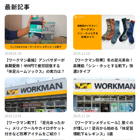
最新記事
2026.01.24
2025.12.19
【ワークマン最強】アンバサダーが
【ワークマン防寒】冬の足元革命！
長期愛用！499円で疲労回復する
高機能「シン・ホッとする靴下」快
「休足ルームソックス」の実力は？
適3タイプ
2025.12.01
2025.11.24
【ワークマン靴下】「足元あったか
【ワークマンメディヒール】脱ぐの
～」メリノウールやカイロポケット
が惜しい！足元から始める「休足習
付きなど防寒アイテムをご紹介！
慣靴下＆レギンス」3選