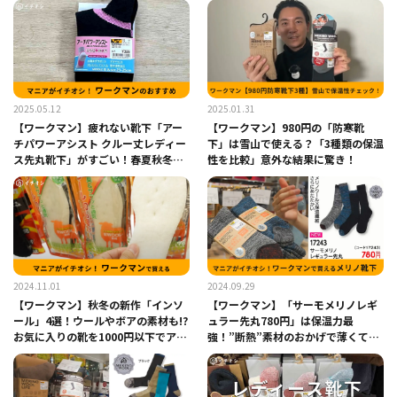
2025.05.12
2025.01.31
【ワークマン】疲れない靴下「アー
【ワークマン】980円の「防寒靴
チパワーアシスト クルー丈レディー
下」は雪山で使える？「3種類の保温
ス先丸靴下」がすごい！春夏秋冬の
性を比較」意外な結果に驚き！
立ち仕事ケアにおすすめ
2024.11.01
2024.09.29
【ワークマン】秋冬の新作「インソ
【ワークマン】「サーモメリノレギ
ール」4選！ウールやボアの素材も!?
ュラー先丸780円」は保温力最
お気に入りの靴を1000円以下でアッ
強！”断熱”素材のおかげで薄くても
プデートしよう！
暖かい！