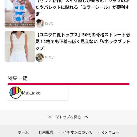
【セリア新作】メイク直しが楽ちん！リップのふ
たやパレットに貼れる「ミラーシール」が便利す
ぎ
TSUN
【ユニクロ夏トップス】50代の骨格ストレート必
見！1枚でも下着っぽく見えない「Vネックブラト
ップ」
ちえこ
特集一覧
Makuake
ページトップへ戻る
ホーム
利用規約
イチオシについて
dメニュー