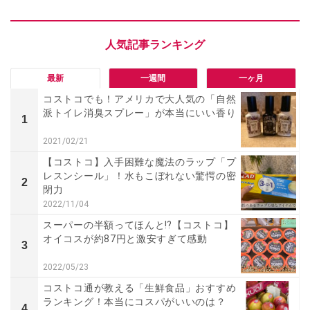
最新
一週間
一ヶ月
コストコでも！アメリカで大人気の「自然
派トイレ消臭スプレー」が本当にいい香り
1
2021/02/21
【コストコ】入手困難な魔法のラップ「プ
レスンシール」！水もこぼれない驚愕の密
2
閉力
2022/11/04
スーパーの半額ってほんと⁉【コストコ】
オイコスが約87円と激安すぎて感動
3
2022/05/23
コストコ通が教える「生鮮食品」おすすめ
ランキング！本当にコスパがいいのは？
4