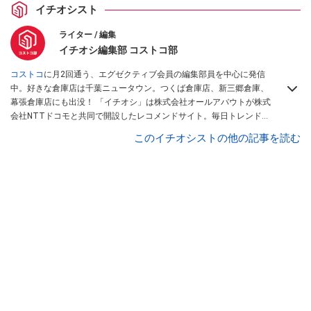
イチオシスト
ライター / 編集
イチオシ編集部 コストコ部
コストコ
に月2回通う、エグゼクティブ会員の編集部員を中心に発信
中。好きな倉庫店は千葉ニュータウン。つくば倉庫店、新三郷倉庫、
幕張倉庫店にも出没！ 「イチオシ」は株式会社オールアバウトが株式
会社NTTドコモと共同で開設したレコメンドサイト。毎日トレンド情
報をお届けしています。
Googleニュースでフォロー
してください！
このイチオシストの他の記事を読む