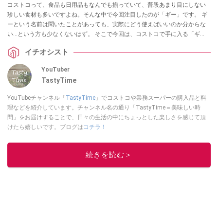
コストコって、食品も日用品もなんでも揃っていて、普段あまり目にしない
珍しい食材も多いですよね。そんな中で今回注目したのが「ギー」です。 ギ
ーという名前は聞いたことがあっても、実際にどう使えばいいのか分からな
い…という方も少なくないはず。 そこで今回は、コストコで手に入る「ギ
ー」を使ったカレールーの作り方を、コストコレシピに詳しい
イチオシスト
「TastyTime」さんが教えてくれました。ギーを使うだけで、手軽に本格カ
レーの味わいが楽しめます。珍しい食材を試してみたい方は、ぜひ参考にし
YouTuber
てみてくださいね。
TastyTime
YouTubeチャンネル「
TastyTime
」でコストコや業務スーパーの購入品と料
理などを紹介しています。チャンネル名の通り「TastyTime＝美味しい時
間」をお届けすることで、日々の生活の中にちょっとした楽しさを感じて頂
けたら嬉しいです。ブログは
コチラ！
このイチオシストの他の記事を読む
続きを読む＞