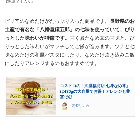
七味唐辛子入り」
ピリ辛のなめたけがたっぷり入った商品です。
長野県のお
土産で有名な「八幡屋礒五郎」の七味を使っていて、ぴり
っとした味わいが特徴です。
甘く煮たなめ茸の甘味と、ぴ
りっとした味わいがマッチしてご飯が進みます。ツナと七
味なめたけの和風パスタにしたり、なめたけ炊き込みご飯
にしたりアレンジするのもおすすめです。
コストコの「久世福商店 七味なめ茸」
は480gの大容量でお得！アレンジも豊
富で◎
高梨リンカ