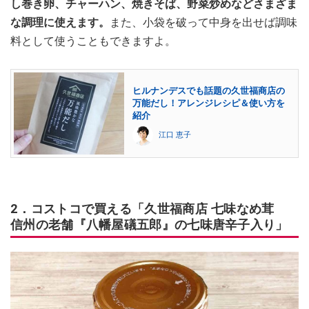
し巻き卵、チャーハン、焼きそば、野菜炒めなどさまざま
な調理に使えます。
また、
小袋を破って中身を出せば調味
料として使うこともできますよ。
ヒルナンデスでも話題の久世福商店の
万能だし！アレンジレシピ＆使い方を
紹介
江口 恵子
2．コストコで買える「久世福商店 七味なめ茸
信州の老舗『八幡屋礒五郎』の七味唐辛子入り」