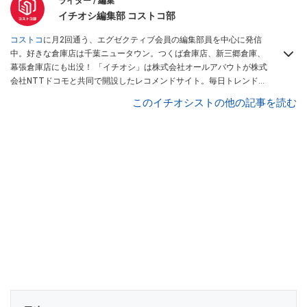
ライター / 編集
イチオシ編集部 コストコ部
コストコ
に月2回通う、エグゼクティブ会員の編集部員を中心に発信
中。好きな倉庫店は千葉ニュータウン。つくば倉庫店、新三郷倉庫、
幕張倉庫店にも出没！ 「イチオシ」は株式会社オールアバウトが株式
会社NTTドコモと共同で開設したレコメンドサイト。毎日トレンド情
報をお届けしています。
Googleニュースでフォロー
してください！
このイチオシストの他の記事を読む