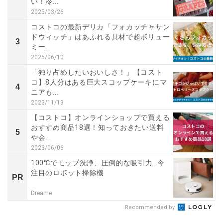
い！冷...
2025/03/26
コストコの最新デリカ「フォカッチャサン
ドウィッチ」はあふれる具材で超ボリュー
3
ミー...
2025/06/10
「独り占めしたいおいしさ！」【コスト
コ】8人分はある巨大スコップケーキにマ
4
ニアも...
2023/11/13
【コストコ】オンラインショップで買える
おすすめ商品18選！知っておきたい送料
5
や会...
2023/06/06
100℃でモップ洗浄、圧倒的な吸引力…今
注目のロボット掃除機
PR
Dreame
Recommended by