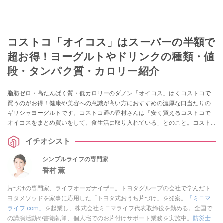
コストコ「オイコス」はスーパーの半額で
超お得！ヨーグルトやドリンクの種類・値
段・タンパク質・カロリー紹介
脂肪ゼロ・高たんぱく質・低カロリーのダノン「オイコス」はくコストコで
買うのがお得！健康や美容への意識が高い方におすすめの濃厚な口当たりの
ギリシャヨーグルトです。コストコ通の香村さんは「安く買えるコストコで
オイコスをまとめ買いをして、食生活に取り入れている」とのこと。コスト
コで発売していた商品リスト・価格、スーパーとの値段比較、ダイエットに
イチオシスト
おすすめな理由、食べ方やアレンジを紹介します。
シンプルライフの専門家
香村 薫
片づけの専門家、ライフオーガナイザー。トヨタグループの会社で学んだト
ヨタメソッドを家事に応用した「トヨタ式おうち片づけ」を発案。
「ミニマ
ライフ.com」
を起業し、株式会社ミニマライフ代表取締役を勤める。全国で
の講演活動や書籍執筆、個人宅でのお片付けサポート業務を実施中。
防災士