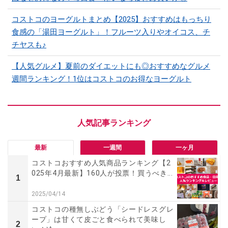
コストコのヨーグルトまとめ【2025】おすすめはもっちり
食感の「湯田ヨーグルト」！フルーツ入りやオイコス、チ
チヤスも♪
【人気グルメ】夏前のダイエットにも◎おすすめなグルメ
週間ランキング！1位はコストコのお得なヨーグルト
最新
一週間
一ヶ月
コストコおすすめ人気商品ランキング【2
025年4月最新】160人が投票！買うべき...
1
2025/04/14
コストコの種無しぶどう「シードレスグレ
ープ」は甘くて皮ごと食べられて美味し
2