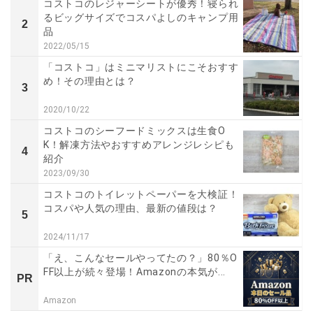
コストコのレジャーシートが優秀！寝られ
るビッグサイズでコスパよしのキャンプ用
2
品
2022/05/15
「コストコ」はミニマリストにこそおすす
め！その理由とは？
3
2020/10/22
コストコのシーフードミックスは生食O
K！解凍方法やおすすめアレンジレシピも
4
紹介
2023/09/30
コストコのトイレットペーパーを大検証！
コスパや人気の理由、最新の値段は？
5
2024/11/17
「え、こんなセールやってたの？」80％O
FF以上が続々登場！Amazonの本気が...
PR
Amazon