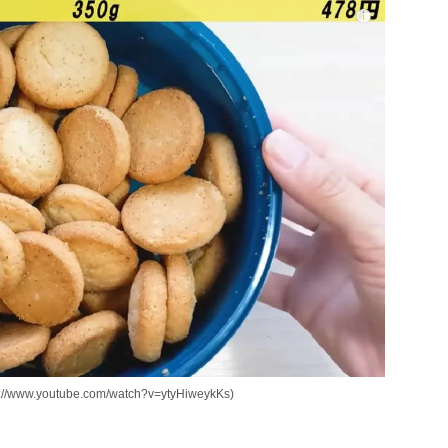
outube.com/watch?v=ytyHiweykKs)