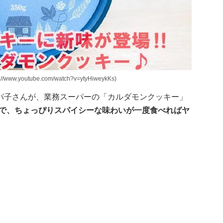
outube.com/watch?v=ytyHiweykKs)
パ子さんが、業務スーパーの「カルダモンクッキー」
容量で、ちょっぴりスパイシーな味わいが一度食べればヤ
！