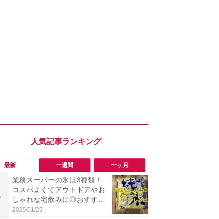
最新
一週間
一ヶ月
業務スーパーの氷は3種類！
「会計時に
コスパよくてアウトドアやお
たい」「お
1
1
しゃれな宅飲みに◎おすすめ
【セブン】お
は2kg「純氷 オーロラアイ
リンク1本が
2025/01/25
2026/08/08