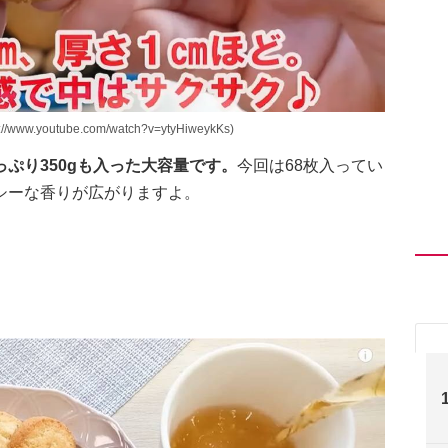
outube.com/watch?v=ytyHiweykKs)
ぷり350gも入った大容量です。
今回は68枚入ってい
シーな香りが広がりますよ。