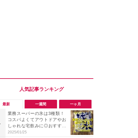
最新
一週間
一ヶ月
業務スーパーの氷は3種類！
「会計時に
コスパよくてアウトドアやお
たい」「お
1
1
しゃれな宅飲みに◎おすすめ
【セブン】お
は2kg「純氷 オーロラアイ
リンク1本が
2025/01/25
2026/08/08