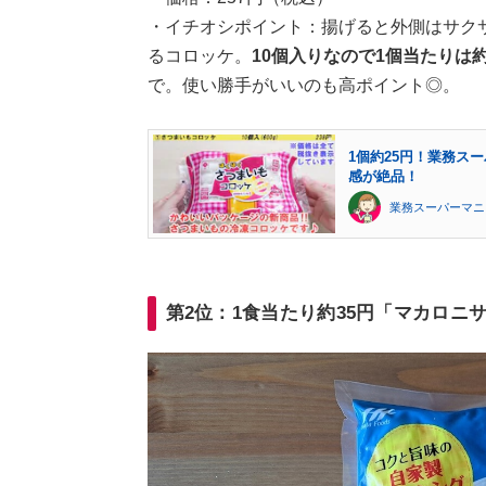
・イチオシポイント：揚げると外側はサク
るコロッケ。
10個入りなので1個当たりは約
で。使い勝手がいいのも高ポイント◎。
1個約25円！業務ス
感が絶品！
業務スーパーマニ
第2位：1食当たり約35円「マカロニ