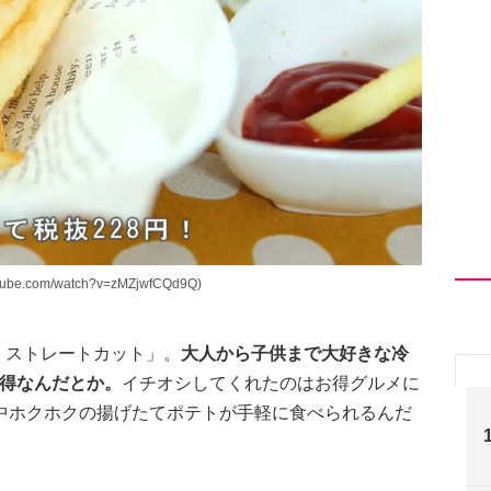
.com/watch?v=zMZjwfCQd9Q)
 ストレートカット」。
大人から子供まで大好きな冷
お得なんだとか。
イチオシしてくれたのはお得グルメに
中ホクホクの揚げたてポテトが手軽に食べられるんだ