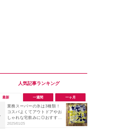
最新
一週間
一ヶ月
業務スーパーの氷は3種類！
「勝手にデ
コスパよくてアウトドアやお
る!?」Win
1
1
しゃれな宅飲みに◎おすすめ
オフにして最
は2kg「純氷 オーロラアイ
身を守る技
2025/01/25
2026/08/05