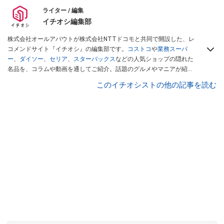
ライター / 編集
イチオシ編集部
株式会社オールアバウトが株式会社NTTドコモと共同で開設した、レ
コメンドサイト『イチオシ』の編集部です。
コストコ
や
業務スーパ
ー
、
ダイソー
、
セリア
、
スターバックス
などの人気ショップの隠れた
名品を、コラムや動画を通してご紹介。話題のグルメやマニアが紹介
するアウトドア情報も満載です。配信しているコンテンツは専門家や
このイチオシストの他の記事を読む
インフルエンサーが実際に使用してレビューしています。毎日トレン
ド情報をお届けしているので、ぜひ
Googleニュースでフォロー
してく
ださい！