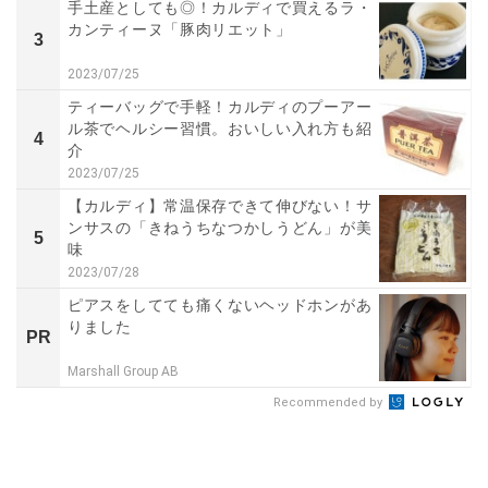
手土産としても◎！カルディで買えるラ・
カンティーヌ「豚肉リエット」
3
2023/07/25
ティーバッグで手軽！カルディのプーアー
ル茶でヘルシー習慣。おいしい入れ方も紹
4
介
2023/07/25
【カルディ】常温保存できて伸びない！サ
ンサスの「きねうちなつかしうどん」が美
5
味
2023/07/28
ピアスをしてても痛くないヘッドホンがあ
りました
PR
Marshall Group AB
Recommended by