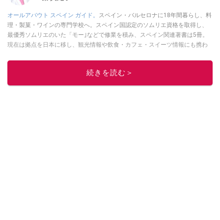
オールアバウト スペイン ガイド。
スペイン・バルセロナに18年間暮らし、料
理・製菓・ワインの専門学校へ。スペイン国認定のソムリエ資格を取得し、
最優秀ソムリエのいた「モー｣などで修業を積み、スペイン関連著書は5冊。
現在は拠点を日本に移し、観光情報や飲食・カフェ・スイーツ情報にも携わ
る。イチオシでは、
業務スーパー
・
ロピア
・
シャトレーゼ
など、食品・スイ
ーツ販売チェーンのおすすめ商品情報も発信。
著書に『スペインまるごと全
続きを読む＞
17州おいしい旅』（‎産業編集センター刊）ほか。
■経歴：ワイナリーツアー
ガイドや、飲食関連の方の視察旅行のコーディネートやガイド、スペインの
食についての講演などの経験あり。2004年より「カフェ・スイーツ」（柴田
書店）、「料理通信」（料理通信社）をはじめ、日本の雑誌やWEBサイト
に、ガストロノミー、観光、文化などについて執筆。ガイドブックの取材の
コーディネートや執筆、著書5冊あり。 現在は、拠点をバルセロナから日本に
移し、スペイン関連だけでなく日本の観光情報や飲食店についてのコンテン
ツの執筆や、広報PR、出版プロデュースなどを行う。 ■寄稿雑誌……料理通
信、カフェ・スイーツ、TARZANなど ■寄稿サイト……ぐるなびプロ、Drink
planetなど ■取材コーディネート……るるぶスペイン／ララチッタ／aruco／地
球の歩き方ほか。
このイチオシストの他の記事を読む