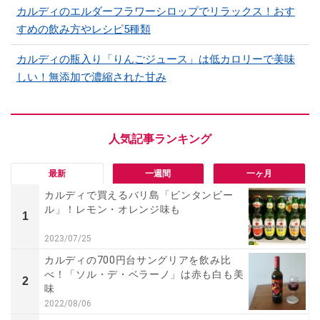
カルディのエルダーフラワーシロップでリラックス！おす
すめの飲み方やレシピ5種類
カルディの瓶入り「りんごジュース」は低カロリーで美味
しい！無添加で濃縮された甘み
最新
一週間
一ヶ月
カルディで買えるバリ島「ビンタンビー
ル」！レモン・オレンジ味も
1
2023/07/25
カルディの700円台サングリアを飲み比
べ！「ソル・デ・ベラーノ」は赤も白も美
2
味
2022/08/06