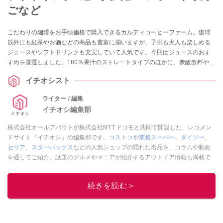
ごなど
こだわりの珈琲をお手頃価格で購入できるカルディコーヒーファーム。珈琲
以外にも紅茶やお酒などの商品も豊富に揃いますが、子供も大人も楽しめる
ジュースやソフトドリンクも充実していて人気です。今回はジュースのおす
すめを厳選しました。100％果汁のストレートタイプのほかに、炭酸飲料やデ
ザートドリンクもご紹介。あわせて気になる口コミや粉末・シロップ商品の
イチオシスト
情報もお届けします！ ぜひ、参考にしてください。
ライター / 編集
イチオシ編集部
株式会社オールアバウトが株式会社NTTドコモと共同で開設した、レコメン
ドサイト『イチオシ』の編集部です。
コストコ
や
業務スーパー
、
ダイソー
、
セリア
、
スターバックス
などの人気ショップの隠れた名品を、コラムや動画
を通してご紹介。話題のグルメやマニアが紹介するアウトドア情報も満載で
す。配信しているコンテンツは専門家やインフルエンサーが実際に使用して
レビューしています。毎日トレンド情報をお届けしているので、ぜひ
Google
続きを読む＞
ニュースでフォロー
してください！
このイチオシストの他の記事を読む