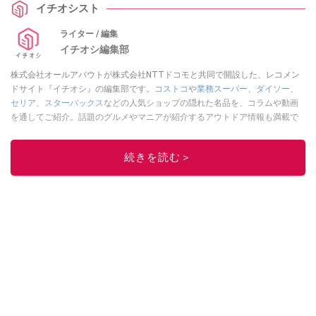
イチオシスト
ライター / 編集
イチオシ編集部
株式会社オールアバウトが株式会社NTTドコモと共同で開設した、レコメン
ドサイト『イチオシ』の編集部です。
コストコ
や
業務スーパー
、
ダイソー
、
セリア
、
スターバックス
などの人気ショップの隠れた名品を、コラムや動画
を通してご紹介。話題のグルメやマニアが紹介するアウトドア情報も満載で
す。配信しているコンテンツは専門家やインフルエンサーが実際に使用して
レビューしています。毎日トレンド情報をお届けしているので、ぜひ
Google
続きを読む＞
ニュースでフォロー
してください！
このイチオシストの他の記事を読む