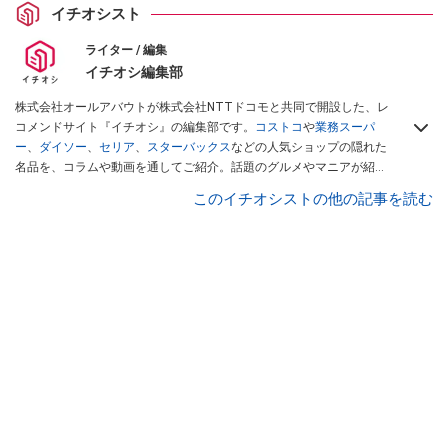
イチオシスト
ライター / 編集
イチオシ編集部
株式会社オールアバウトが株式会社NTTドコモと共同で開設した、レ
コメンドサイト『イチオシ』の編集部です。
コストコ
や
業務スーパ
ー
、
ダイソー
、
セリア
、
スターバックス
などの人気ショップの隠れた
名品を、コラムや動画を通してご紹介。話題のグルメやマニアが紹介
するアウトドア情報も満載です。配信しているコンテンツは専門家や
このイチオシストの他の記事を読む
インフルエンサーが実際に使用してレビューしています。毎日トレン
ド情報をお届けしているので、ぜひ
Googleニュースでフォロー
してく
ださい！