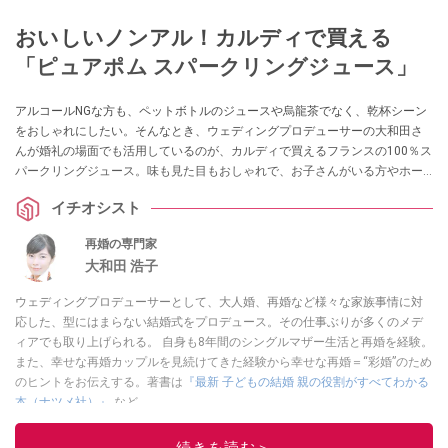
おいしいノンアル！カルディで買える
「ピュアポム スパークリングジュース」
アルコールNGな方も、ペットボトルのジュースや烏龍茶でなく、乾杯シーン
をおしゃれにしたい。そんなとき、ウェディングプロデューサーの大和田さ
んが婚礼の場面でも活用しているのが、カルディで買えるフランスの100％ス
パークリングジュース。味も見た目もおしゃれで、お子さんがいる方やホー
ムパーティーの手土産、ワンランク上の家時間を過ごしたい人にも喜ばれる
イチオシスト
のだとか。
再婚の専門家
大和田 浩子
ウェディングプロデューサーとして、大人婚、再婚など様々な家族事情に対
応した、型にはまらない結婚式をプロデュース。その仕事ぶりが多くのメデ
ィアでも取り上げられる。 自身も8年間のシングルマザー生活と再婚を経験。
また、幸せな再婚カップルを見続けてきた経験から幸せな再婚＝“彩婚”のため
のヒントをお伝えする。著書は
『最新 子どもの結婚 親の役割がすべてわかる
本（ナツメ社）』
など
このイチオシストの他の記事を読む
続きを読む＞