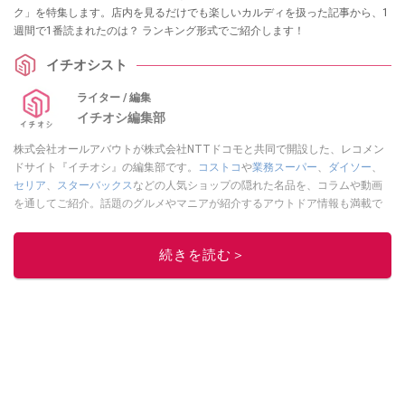
ク」を特集します。店内を見るだけでも楽しいカルディを扱った記事から、1
週間で1番読まれたのは？ ランキング形式でご紹介します！
イチオシスト
ライター / 編集
イチオシ編集部
株式会社オールアバウトが株式会社NTTドコモと共同で開設した、レコメン
ドサイト『イチオシ』の編集部です。
コストコ
や
業務スーパー
、
ダイソー
、
セリア
、
スターバックス
などの人気ショップの隠れた名品を、コラムや動画
を通してご紹介。話題のグルメやマニアが紹介するアウトドア情報も満載で
す。配信しているコンテンツは専門家やインフルエンサーが実際に使用して
レビューしています。毎日トレンド情報をお届けしているので、ぜひ
Google
続きを読む＞
ニュースでフォロー
してください！
このイチオシストの他の記事を読む