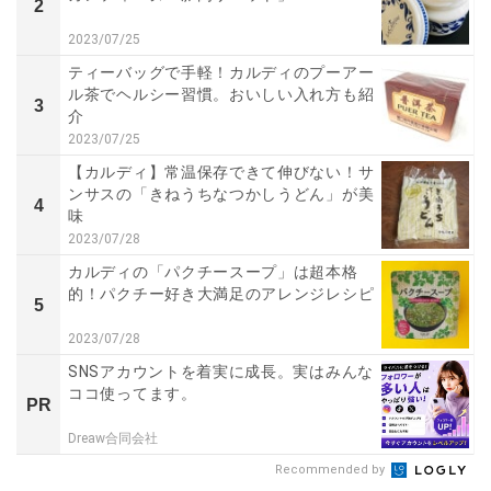
2
2023/07/25
ティーバッグで手軽！カルディのプーアー
ル茶でヘルシー習慣。おいしい入れ方も紹
3
介
2023/07/25
【カルディ】常温保存できて伸びない！サ
ンサスの「きねうちなつかしうどん」が美
4
味
2023/07/28
カルディの「パクチースープ」は超本格
的！パクチー好き大満足のアレンジレシピ
5
2023/07/28
SNSアカウントを着実に成長。実はみんな
ココ使ってます。
PR
Dreaw合同会社
Recommended by