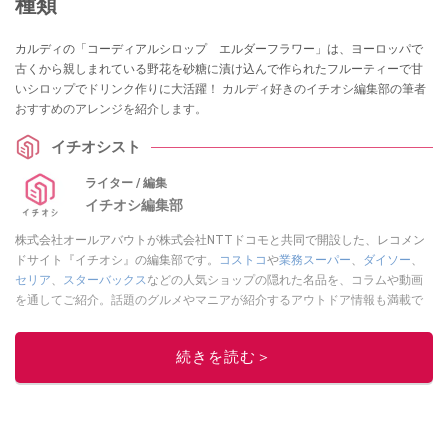
種類
カルディの「コーディアルシロップ エルダーフラワー」は、ヨーロッパで
古くから親しまれている野花を砂糖に漬け込んで作られたフルーティーで甘
いシロップでドリンク作りに大活躍！ カルディ好きのイチオシ編集部の筆者
おすすめのアレンジを紹介します。
イチオシスト
ライター / 編集
イチオシ編集部
株式会社オールアバウトが株式会社NTTドコモと共同で開設した、レコメン
ドサイト『イチオシ』の編集部です。
コストコ
や
業務スーパー
、
ダイソー
、
セリア
、
スターバックス
などの人気ショップの隠れた名品を、コラムや動画
を通してご紹介。話題のグルメやマニアが紹介するアウトドア情報も満載で
す。配信しているコンテンツは専門家やインフルエンサーが実際に使用して
レビューしています。毎日トレンド情報をお届けしているので、ぜひ
Google
続きを読む＞
ニュースでフォロー
してください！
このイチオシストの他の記事を読む