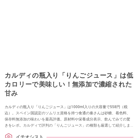
カルディの瓶入り「りんごジュース」は低
カロリーで美味しい！無添加で濃縮された
甘み
カルディの瓶入り「りんごジュース」は1000ml入りの大容量で558円（税
込）。スペイン国認定のソムリエ資格を持つ食通の秦さんは砂糖、着色料、
保存料無添加の味わいを最高評価。原材料や栄養成分表示、飲んでみての驚
きをレポ。カルディで評判の「りんごジュース」の種類も厳選して紹介しま
す。
イチオシスト