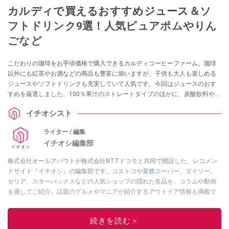
カルディで買えるおすすめジュース＆ソ
フトドリンク9選！人気ピュアポムやりん
ごなど
こだわりの珈琲をお手頃価格で購入できるカルディコーヒーファーム。珈琲
以外にも紅茶やお酒などの商品も豊富に揃いますが、子供も大人も楽しめる
ジュースやソフトドリンクも充実していて人気です。今回はジュースのおす
すめを厳選しました。100％果汁のストレートタイプのほかに、炭酸飲料やデ
ザートドリンクもご紹介。あわせて気になる口コミや粉末・シロップ商品の
イチオシスト
情報もお届けします！ ぜひ、参考にしてください。
ライター / 編集
イチオシ編集部
株式会社オールアバウトが株式会社NTTドコモと共同で開設した、レコメン
ドサイト『イチオシ』の編集部です。
コストコ
や
業務スーパー
、
ダイソー
、
セリア
、
スターバックス
などの人気ショップの隠れた名品を、コラムや動画
を通してご紹介。話題のグルメやマニアが紹介するアウトドア情報も満載で
す。配信しているコンテンツは専門家やインフルエンサーが実際に使用して
レビューしています。毎日トレンド情報をお届けしているので、ぜひ
Google
続きを読む＞
ニュースでフォロー
してください！