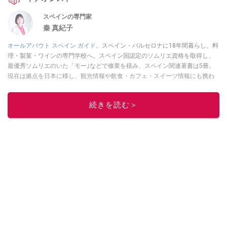
スペインの専門家
秦 真紀子
オールアバウト スペイン ガイド。
スペイン・バルセロナに18年間暮らし、料
理・製菓・ワインの専門学校へ。スペイン国認定のソムリエ資格を取得し、
最優秀ソムリエのいた「モー｣などで修業を積み、スペイン関連著書は5冊。
現在は拠点を日本に移し、観光情報や飲食・カフェ・スイーツ情報にも携わ
る。イチオシでは、
業務スーパー
・
ロピア
・
シャトレーゼ
など、食品・スイ
ーツ販売チェーンのおすすめ商品情報も発信。
著書に『スペインまるごと全
続きを読む＞
17州おいしい旅』（‎産業編集センター刊）ほか。
■経歴：ワイナリーツアー
ガイドや、飲食関連の方の視察旅行のコーディネートやガイド、スペインの
食についての講演などの経験あり。2004年より「カフェ・スイーツ」（柴田
書店）、「料理通信」（料理通信社）をはじめ、日本の雑誌やWEBサイト
に、ガストロノミー、観光、文化などについて執筆。ガイドブックの取材の
コーディネートや執筆、著書5冊あり。 現在は、拠点をバルセロナから日本に
移し、スペイン関連だけでなく日本の観光情報や飲食店についてのコンテン
ツの執筆や、広報PR、出版プロデュースなどを行う。 ■寄稿雑誌……料理通
信、カフェ・スイーツ、TARZANなど ■寄稿サイト……ぐるなびプロ、Drink
planetなど ■取材コーディネート……るるぶスペイン／ララチッタ／aruco／地
球の歩き方ほか。
このイチオシストの他の記事を読む