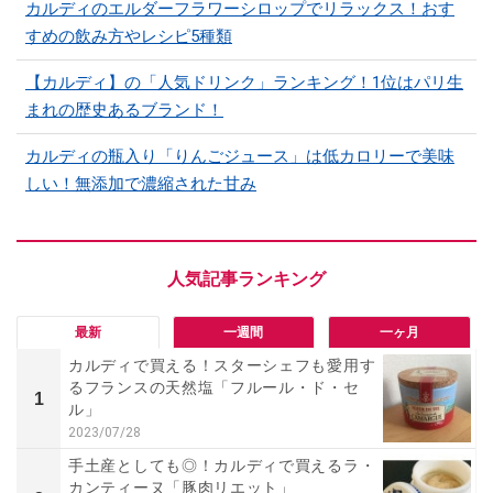
カルディのエルダーフラワーシロップでリラックス！おす
すめの飲み方やレシピ5種類
【カルディ】の「人気ドリンク」ランキング！1位はパリ生
まれの歴史あるブランド！
カルディの瓶入り「りんごジュース」は低カロリーで美味
しい！無添加で濃縮された甘み
最新
一週間
一ヶ月
カルディで買える！スターシェフも愛用す
るフランスの天然塩「フルール・ド・セ
1
ル」
2023/07/28
手土産としても◎！カルディで買えるラ・
カンティーヌ「豚肉リエット」