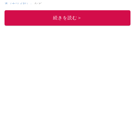
本（ナツメ社）』
など
このイチオシストの他の記事を読む
続きを読む＞