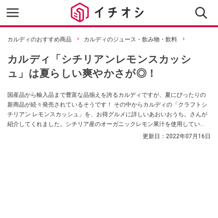
カルディのおすすめ商品
カルディのジュース・飲み物・飲料
カルディ「シチリアンレモンスカッシ
ュ」は夏らしい爽やかさが◎！
国産品から輸入品まで豊富な品揃えを誇るカルディですが、夏にぴったりの
新商品が続々発売されているそうです！ その中からカルディの「クラフトシ
チリアン レモンスカッシュ」を、お得グルメに詳しいあおいおうち。さんが
紹介してくれました。シチリア産のオーガニックレモン果汁を使用してい
て、まるでお酒のようなおしゃれな缶のデザインが目を引く夏ドリンクなん
更新日：
2022年07月16日
だとか。