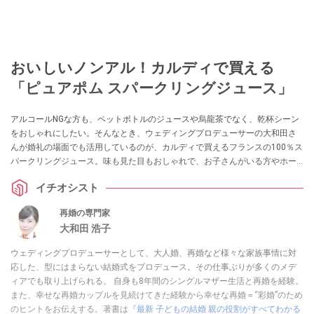
おいしいノンアル！カルディで買える
「ピュアポム スパークリングジュース」
アルコールNGな方も、ペットボトルのジュースや烏龍茶でなく、乾杯シーン
をおしゃれにしたい。そんなとき、ウェディングプロデューサーの大和田さ
んが婚礼の場面でも活用しているのが、カルディで買えるフランスの100％ス
パークリングジュース。味も見た目もおしゃれで、お子さんがいる方やホー
ムパーティーの手土産、ワンランク上の家時間を過ごしたい人にも喜ばれる
イチオシスト
のだとか。
再婚の専門家
大和田 浩子
ウェディングプロデューサーとして、大人婚、再婚など様々な家族事情に対
応した、型にはまらない結婚式をプロデュース。その仕事ぶりが多くのメデ
ィアでも取り上げられる。 自身も8年間のシングルマザー生活と再婚を経験。
また、幸せな再婚カップルを見続けてきた経験から幸せな再婚＝“彩婚”のため
のヒントをお伝えする。著書は
『最新 子どもの結婚 親の役割がすべてわかる