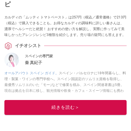
ピ
カルディの「ムッティ トマトペースト」は257円（税込／通常価格）で213円
（税込）で購入できることも。お得なカルディの調味料に詳しい秦さんは、
濃厚でヘルシーだと絶賛！ おすすめの使い方を解説し、実際に作ってみて美
味しかったアレンジレシピ3種類を紹介します。売り場の疑問にも答えます。
イチオシスト
スペインの専門家
秦 真紀子
オールアバウト スペイン ガイド。
スペイン・バルセロナに18年間暮らし、料
理・製菓・ワインの専門学校へ。スペイン国認定のソムリエ資格を取得し、
最優秀ソムリエのいた「モー｣などで修業を積み、スペイン関連著書は5冊。
現在は拠点を日本に移し、観光情報や飲食・カフェ・スイーツ情報にも携わ
る。イチオシでは、
業務スーパー
・
ロピア
・
シャトレーゼ
など、食品・スイ
ーツ販売チェーンのおすすめ商品情報も発信。
著書に『スペインまるごと全
続きを読む＞
17州おいしい旅』（‎産業編集センター刊）ほか。
■経歴：ワイナリーツアー
ガイドや、飲食関連の方の視察旅行のコーディネートやガイド、スペインの
食についての講演などの経験あり。2004年より「カフェ・スイーツ」（柴田
書店）、「料理通信」（料理通信社）をはじめ、日本の雑誌やWEBサイト