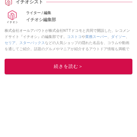
イチオシスト
ね。
ライター / 編集
イチオシ編集部
株式会社オールアバウトが株式会社NTTドコモと共同で開設した、レコメン
ドサイト『イチオシ』の編集部です。
コストコ
や
業務スーパー
、
ダイソー
、
セリア
、
スターバックス
などの人気ショップの隠れた名品を、コラムや動画
を通してご紹介。話題のグルメやマニアが紹介するアウトドア情報も満載で
す。配信しているコンテンツは専門家やインフルエンサーが実際に使用して
レビューしています。毎日トレンド情報をお届けしているので、ぜひ
Google
続きを読む＞
ニュースでフォロー
してください！
このイチオシストの他の記事を読む