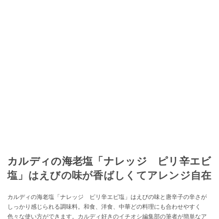
に、ガストロノミー、観光、文化などについて執筆。ガイドブックの取材の
コーディネートや執筆、著書5冊あり。 現在は、拠点をバルセロナから日本に
移し、スペイン関連だけでなく日本の観光情報や飲食店についてのコンテン
ツの執筆や、広報PR、出版プロデュースなどを行う。 ■寄稿雑誌……料理通
信、カフェ・スイーツ、TARZANなど ■寄稿サイト……ぐるなびプロ、Drink
planetなど ■取材コーディネート……るるぶスペイン／ララチッタ／aruco／地
球の歩き方ほか。
このイチオシストの他の記事を読む
カルディの海老塩「ナレッジ ピリ辛エビ
塩」はえびの味が香ばしくてアレンジ自在
カルディの海老塩「ナレッジ ピリ辛エビ塩」はえびの味と唐辛子の辛さが
しっかり感じられる調味料。和食、洋食、中華どの料理にも合わせやすく
色々な使い方ができます。カルディ好きのイチオシ編集部の筆者が簡単なア