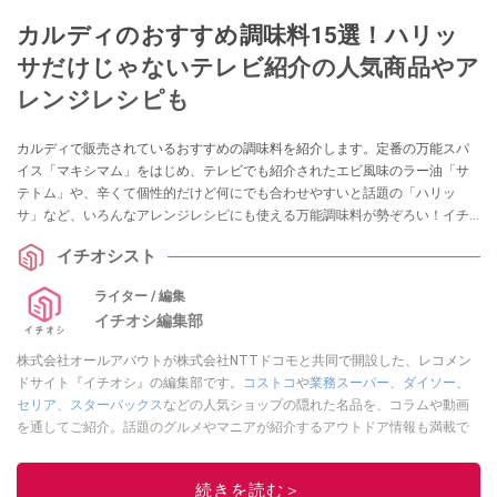
カルディのおすすめ調味料15選！ハリッ
サだけじゃないテレビ紹介の人気商品やア
レンジレシピも
カルディで販売されているおすすめの調味料を紹介します。定番の万能スパ
イス「マキシマム」をはじめ、テレビでも紹介されたエビ風味のラー油「サ
テトム」や、辛くて個性的だけど何にでも合わせやすいと話題の「ハリッ
サ」など、いろんなアレンジレシピにも使える万能調味料が勢ぞろい！イチ
オシストのレビューをまとめました。
イチオシスト
ライター / 編集
イチオシ編集部
株式会社オールアバウトが株式会社NTTドコモと共同で開設した、レコメン
ドサイト『イチオシ』の編集部です。
コストコ
や
業務スーパー
、
ダイソー
、
セリア
、
スターバックス
などの人気ショップの隠れた名品を、コラムや動画
を通してご紹介。話題のグルメやマニアが紹介するアウトドア情報も満載で
す。配信しているコンテンツは専門家やインフルエンサーが実際に使用して
レビューしています。毎日トレンド情報をお届けしているので、ぜひ
Google
続きを読む＞
ニュースでフォロー
してください！