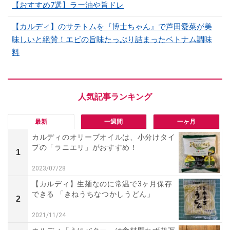
【おすすめ7選】ラー油や旨ドレ
【カルディ】のサテトムを『博士ちゃん』で芦田愛菜が美
味しいと絶賛！エビの旨味たっぷり詰まったベトナム調味
料
最新
一週間
一ヶ月
カルディのオリーブオイルは、小分けタイ
プの「ラニエリ」がおすすめ！
1
2023/07/28
【カルディ】生麺なのに常温で3ヶ月保存
できる 「きねうちなつかしうどん」
2
2021/11/24