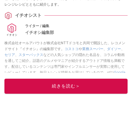
レンジレシピとともに紹介します。
イチオシスト
ライター / 編集
イチオシ編集部
株式会社オールアバウトが株式会社NTTドコモと共同で開設した、レコメン
ドサイト『イチオシ』の編集部です。
コストコ
や
業務スーパー
、
ダイソー
、
セリア
、
スターバックス
などの人気ショップの隠れた名品を、コラムや動画
を通してご紹介。話題のグルメやマニアが紹介するアウトドア情報も満載で
す。配信しているコンテンツは専門家やインフルエンサーが実際に使用して
レビューしています。毎日トレンド情報をお届けしているので、ぜひ
Google
ニュースでフォロー
してください！
続きを読む＞
このイチオシストの他の記事を読む