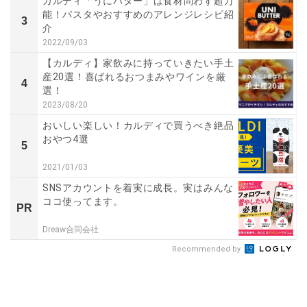
カルディ「うにバター」は食材問わず超万
能！パスタやおすすめのアレンジレシピ紹
3
介
2022/09/03
【カルディ】家飲みに持っていきたい手土
産20選！喜ばれるおつまみやワインを厳
4
選！
2023/08/20
おいしい楽しい！カルディで買うべき絶品
おやつ4選
5
2021/01/03
SNSアカウントを着実に成長。実はみんな
ココ使ってます。
PR
Dreaw合同会社
Recommended by