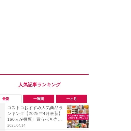
最新
一週間
一ヶ月
コストコおすすめ人気商品ラ
「勝手にデ
ンキング【2025年4月最新】
る!?」Win
1
1
160人が投票！買うべき売れ
オフにして最
筋食品惣菜・日用品雑貨＆セ
身を守る技
2025/04/14
2026/08/05