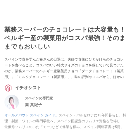
業務スーパーのチョコレートは大容量も！
ベルギー産の製菓用がコスパ最強！そのま
までもおいしい
スペインで食を学んだ秦さんの日課は、夫婦で食後にひとかけらのチョコレ
ートを食べること。コスパのいい特大サイズのチョコを探していて見つけた
のが、業務スーパーのベルギー産製菓用チョコ「ダークチョコレート（製菓
用）」「ミルクチョコレート（製菓用）」。味の評判やコスパから、ほかの
業務スーパーの輸入チョコレートとの比較など、気になる情報をまとめて紹
イチオシスト
介します。
スペインの専門家
秦 真紀子
オールアバウト スペイン ガイド。
スペイン・バルセロナに18年間暮らし、料
理・製菓・ワインの専門学校へ。スペイン国認定のソムリエ資格を取得し、
最優秀ソムリエのいた「モー｣などで修業を積み、スペイン関連著書は5冊。