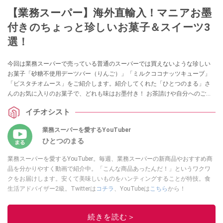
【業務スーパー】海外直輸入！マニアお墨
付きのちょっと珍しいお菓子＆スイーツ3
選！
今回は業務スーパーで売っている普通のスーパーでは買えないような珍しい
お菓子「砂糖不使用デーツバー（りんご）」「ミルクココナッツキューブ」
「ピスタチオムース」をご紹介します。紹介してくれた「ひとつのまる」さ
んのお気に入りのお菓子で、どれも味はお墨付き！ お茶請けや自分へのご褒
美にもおすすめですので、ぜひ参考にしてみてくださいね。
イチオシスト
業務スーパーを愛するYouTuber
ひとつのまる
業務スーパーを愛するYouTuber。毎週、業務スーパーの新商品やおすすめ商
品を分かりやすく動画で紹介中。「こんな商品あったんだ！」というワクワ
クをお届けします。安くて美味しいものをハンティングすることが特技。食
生活アドバイザー2級。Twitterは
コチラ
、YouTubeは
こちら
から！
このイチオシストの他の記事を読む
続きを読む＞