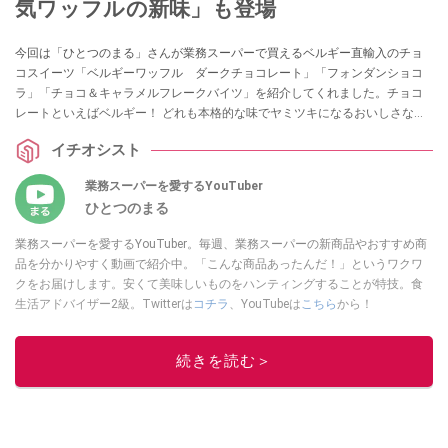
気ワッフルの新味」も登場
今回は「ひとつのまる」さんが業務スーパーで買えるベルギー直輸入のチョ
コスイーツ「ベルギーワッフル ダークチョコレート」「フォンダンショコ
ラ」「チョコ＆キャラメルフレークバイツ」を紹介してくれました。チョコ
レートといえばベルギー！ どれも本格的な味でヤミツキになるおいしさなの
だとか！ 自分へのご褒美として、お茶請けとしてもおすすめな商品をピック
イチオシスト
アップしていますので、ぜひ参考にしてみてくださいね。
業務スーパーを愛するYouTuber
ひとつのまる
業務スーパーを愛するYouTuber。毎週、業務スーパーの新商品やおすすめ商
品を分かりやすく動画で紹介中。「こんな商品あったんだ！」というワクワ
クをお届けします。安くて美味しいものをハンティングすることが特技。食
生活アドバイザー2級。Twitterは
コチラ
、YouTubeは
こちら
から！
このイチオシストの他の記事を読む
続きを読む＞