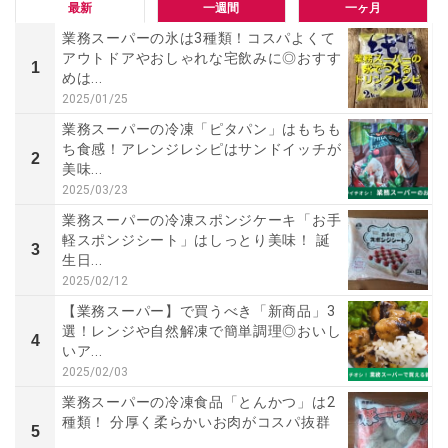
最新
一週間
一ヶ月
業務スーパーの氷は3種類！コスパよくて
アウトドアやおしゃれな宅飲みに◎おすす
1
めは...
2025/01/25
業務スーパーの冷凍「ピタパン」はもちも
ち食感！アレンジレシピはサンドイッチが
2
美味...
2025/03/23
業務スーパーの冷凍スポンジケーキ「お手
軽スポンジシート」はしっとり美味！ 誕
3
生日...
2025/02/12
【業務スーパー】で買うべき「新商品」3
選！レンジや自然解凍で簡単調理◎おいし
4
いア...
2025/02/03
業務スーパーの冷凍食品「とんかつ」は2
種類！ 分厚く柔らかいお肉がコスパ抜群
5