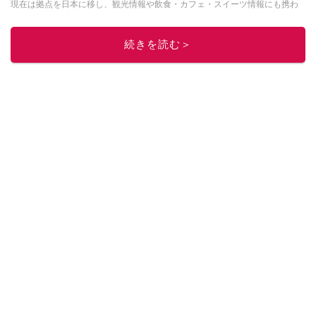
現在は拠点を日本に移し、観光情報や飲食・カフェ・スイーツ情報にも携わ
る。イチオシでは、
業務スーパー
・
ロピア
・
シャトレーゼ
など、食品・スイ
ーツ販売チェーンのおすすめ商品情報も発信。
著書に『スペインまるごと全
続きを読む＞
17州おいしい旅』（‎産業編集センター刊）ほか。
■経歴：ワイナリーツアー
ガイドや、飲食関連の方の視察旅行のコーディネートやガイド、スペインの
食についての講演などの経験あり。2004年より「カフェ・スイーツ」（柴田
書店）、「料理通信」（料理通信社）をはじめ、日本の雑誌やWEBサイト
に、ガストロノミー、観光、文化などについて執筆。ガイドブックの取材の
コーディネートや執筆、著書5冊あり。 現在は、拠点をバルセロナから日本に
移し、スペイン関連だけでなく日本の観光情報や飲食店についてのコンテン
ツの執筆や、広報PR、出版プロデュースなどを行う。 ■寄稿雑誌……料理通
信、カフェ・スイーツ、TARZANなど ■寄稿サイト……ぐるなびプロ、Drink
planetなど ■取材コーディネート……るるぶスペイン／ララチッタ／aruco／地
球の歩き方ほか。
このイチオシストの他の記事を読む