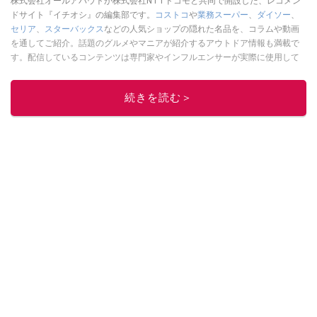
株式会社オールアバウトが株式会社NTTドコモと共同で開設した、レコメン
ドサイト『イチオシ』の編集部です。
コストコ
や
業務スーパー
、
ダイソー
、
セリア
、
スターバックス
などの人気ショップの隠れた名品を、コラムや動画
を通してご紹介。話題のグルメやマニアが紹介するアウトドア情報も満載で
す。配信しているコンテンツは専門家やインフルエンサーが実際に使用して
レビューしています。毎日トレンド情報をお届けしているので、ぜひ
Google
ニュースでフォロー
してください！
続きを読む＞
このイチオシストの他の記事を読む