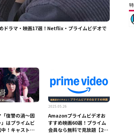
特
ドラマ・映画17選！Netflix・プライムビデオで
2025.05.26
マ「復讐の渦～因
Amazonプライムビデオお
～」はプライムビ
すすめ映画60選！プライム
信中！キャストや
会員なら無料で見放題【202