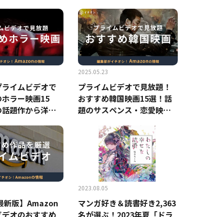
ネタバレあらすじ
5年最新】
2025.05.23
nプライムビデオで
プライムビデオで見放題！
ホラー映画15
おすすめ韓国映画15選！話
の話題作から洋画
題のサスペンス・恋愛映画
25年最新版】
など【2025年最新版】
2023.08.05
最新版】Amazon
マンガ好き＆読書好き2,363
ビデオのおすすめ
名が選ぶ！2023年夏「ドラ