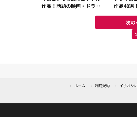
作品！話題の映画・ドラマ
作品40選
が配信予定
アニメな
次の
ホーム
利用規約
イチオシ