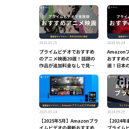
ムビデオで配信中の作品
最終回の
は？
を解説
2025.05.25
2025.05.24
プライムビデオでおすすめ
Amazo
のアニメ映画20選！話題の
おすすめの
作品が追加料金なしで見放
選！日本
題【2025年最新版】
まで【20
2025.05.14
2024.09.29
【2025年5月】Amazonプラ
【2024年
イムビデオの最新おすすめ
プライム