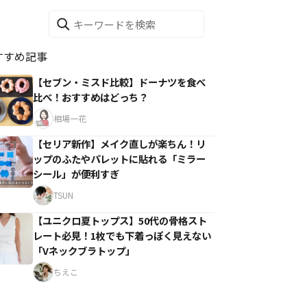
すすめ記事
【セブン・ミスド比較】ドーナツを食べ
比べ！おすすめはどっち？
相場一花
【セリア新作】メイク直しが楽ちん！リ
ップのふたやパレットに貼れる「ミラー
シール」が便利すぎ
TSUN
【ユニクロ夏トップス】50代の骨格スト
レート必見！1枚でも下着っぽく見えない
「Vネックブラトップ」
ちえこ