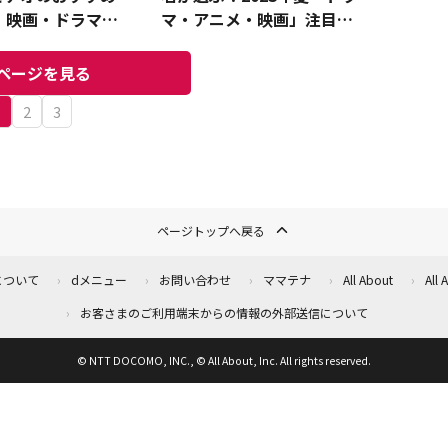
！映画・ドラマ・
マ・アニメ・映画」注目度
ど
ランキングを発表！
ページを見る
1
2
3
ページトップへ戻る
について
dメニュー
お問い合わせ
ママテナ
All About
All
お客さまのご利用端末からの情報の外部送信について
© NTT DOCOMO, INC., © All About, Inc. All rights reserved.