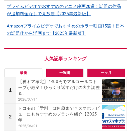
プライムビデオでおすすめのアニメ映画20選！話題の作品
が追加料金なしで見放題【2025年最新版】
Amazonプライムビデオでおすすめのホラー映画15選！日本
の話題作から洋画まで【2025年最新版】
最新
一週間
一ヶ月
【神ギア確定】4400円でアルコールスト
ーブが激変！ひっくり返すだけの火力調整
1
＆...
2026/07/14
ドコモの「学割」は何歳まで？スマホデビ
ューにもおすすめのプランを紹介【2025
2
年...
2025/06/01