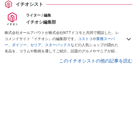
イチオシスト
ライター / 編集
イチオシ編集部
株式会社オールアバウトが株式会社NTTドコモと共同で開設した、レ
コメンドサイト『イチオシ』の編集部です。
コストコ
や
業務スーパ
ー
、
ダイソー
、
セリア
、
スターバックス
などの人気ショップの隠れた
名品を、コラムや動画を通してご紹介。話題のグルメやマニアが紹介
するアウトドア情報も満載です。配信しているコンテンツは専門家や
このイチオシストの他の記事を読む
インフルエンサーが実際に使用してレビューしています。毎日トレン
ド情報をお届けしているので、ぜひ
Googleニュースでフォロー
してく
ださい！