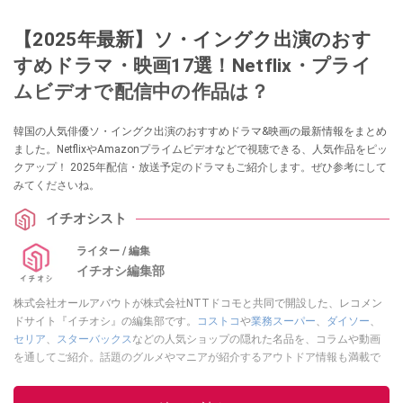
【2025年最新】ソ・イングク出演のおす
すめドラマ・映画17選！Netflix・プライ
ムビデオで配信中の作品は？
韓国の人気俳優ソ・イングク出演のおすすめドラマ&映画の最新情報をまとめ
ました。NetflixやAmazonプライムビデオなどで視聴できる、人気作品をピッ
クアップ！ 2025年配信・放送予定のドラマもご紹介します。ぜひ参考にして
みてくださいね。
イチオシスト
ライター / 編集
イチオシ編集部
株式会社オールアバウトが株式会社NTTドコモと共同で開設した、レコメン
ドサイト『イチオシ』の編集部です。
コストコ
や
業務スーパー
、
ダイソー
、
セリア
、
スターバックス
などの人気ショップの隠れた名品を、コラムや動画
を通してご紹介。話題のグルメやマニアが紹介するアウトドア情報も満載で
す。配信しているコンテンツは専門家やインフルエンサーが実際に使用して
レビューしています。毎日トレンド情報をお届けしているので、ぜひ
Google