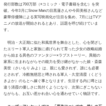
発行部数は700万部（※コミック・電子書籍を含む）を突
破。今年3月にSnow Manの目黒蓮さんや今田美桜さんなど
豪華俳優陣による実写映画化が注目を集め、7月にはTVア
ニメの放送が開始されるとあり、話題を呼び続けていま
す。
明治・大正期に似た和風世界を舞台とした、心を閉ざし
たエリート軍人と家族に虐げられて育った少女の政略結婚
から始まる異色のファンタジー×ラブストーリー。異能の
家系に生まれながらその能力を受け継がなかった娘・斎森
美世（さいもり みよ）は、親にも愛されず、誰にも必要
とされず、冷酷無慈悲と噂される軍人・久堂清霞（くどう
きよか）のもとへ嫁ぐ事となります。生活する内に噂とは
違う清霞の優しさに気付くようになり、次第にぎこちない
ながらも、お互い惹かれ合い心を通わせていく物語です。