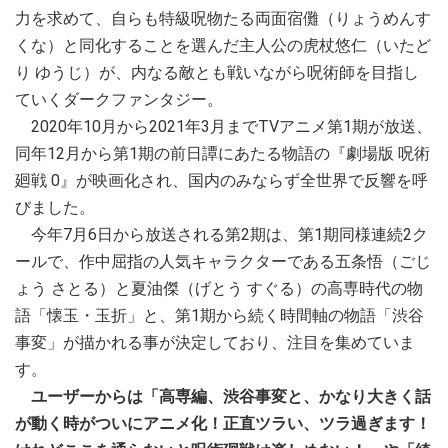
力を求めて、自らも特級呪物たる両面宿儺（りょうめんす
くな）と同化することを選んだ主人公の虎杖悠仁（いたど
り ゆうじ）が、内なる敵とも戦いながら呪術師を目指し
ていくダークファンタジー。
2020年10月から2021年3月までTVアニメ第1期が放送、
同年12月から第1期の前日譚にあたる物語の『劇場版 呪術
廻戦 0』が映画化され、国内のみならず全世界で反響を呼
びました。
今年7月6日から放送される第2期は、第1期同様連続2ク
ールで、作中屈指の人気キャラクターである五条悟（ごじ
ょう さとる）と夏油傑（げとう すぐる）の高専時代の物
語「懐玉・玉折」と、第1期から続く時間軸の物語「渋谷
事変」が描かれる事が決定しており、注目を集めていま
す。
ユーザーからは「高専編、渋谷事変と、かなり大きく話
が動く時がついにアニメ化！正直ツラい、ツラ過ぎます！