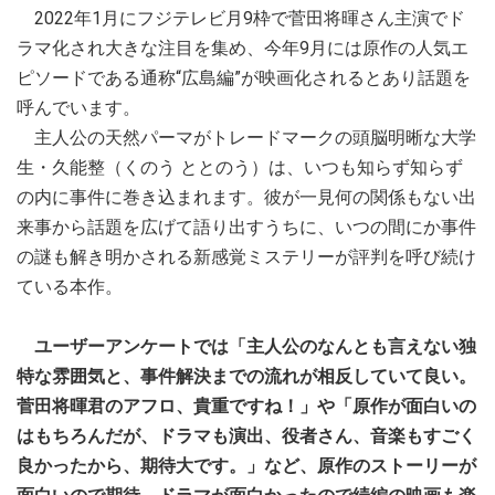
2022年1月にフジテレビ月9枠で菅田将暉さん主演でド
ラマ化され大きな注目を集め、今年9月には原作の人気エ
ピソードである通称“広島編”が映画化されるとあり話題を
呼んでいます。
主人公の天然パーマがトレードマークの頭脳明晰な大学
生・久能整（くのう ととのう）は、いつも知らず知らず
の内に事件に巻き込まれます。彼が一見何の関係もない出
来事から話題を広げて語り出すうちに、いつの間にか事件
の謎も解き明かされる新感覚ミステリーが評判を呼び続け
ている本作。
ユーザーアンケートでは「主人公のなんとも言えない独
特な雰囲気と、事件解決までの流れが相反していて良い。
菅田将暉君のアフロ、貴重ですね！」や「原作が面白いの
はもちろんだが、ドラマも演出、役者さん、音楽もすごく
良かったから、期待大です。」など、原作のストーリーが