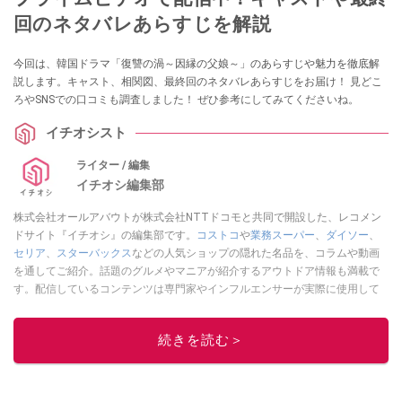
回のネタバレあらすじを解説
今回は、韓国ドラマ「復讐の渦～因縁の父娘～」のあらすじや魅力を徹底解
説します。キャスト、相関図、最終回のネタバレあらすじをお届け！ 見どこ
ろやSNSでの口コミも調査しました！ ぜひ参考にしてみてくださいね。
イチオシスト
ライター / 編集
イチオシ編集部
株式会社オールアバウトが株式会社NTTドコモと共同で開設した、レコメン
ドサイト『イチオシ』の編集部です。
コストコ
や
業務スーパー
、
ダイソー
、
セリア
、
スターバックス
などの人気ショップの隠れた名品を、コラムや動画
を通してご紹介。話題のグルメやマニアが紹介するアウトドア情報も満載で
す。配信しているコンテンツは専門家やインフルエンサーが実際に使用して
レビューしています。毎日トレンド情報をお届けしているので、ぜひ
Google
ニュースでフォロー
してください！
続きを読む＞
このイチオシストの他の記事を読む