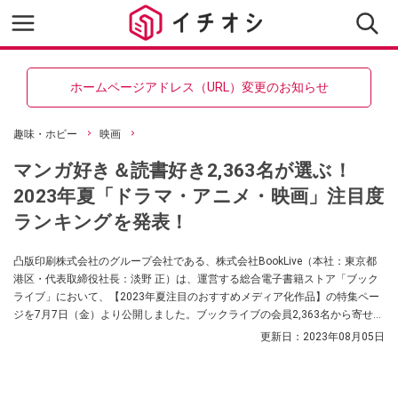
ホームページアドレス（URL）変更のお知らせ
趣味・ホビー
映画
マンガ好き＆読書好き2,363名が選ぶ！
2023年夏「ドラマ・アニメ・映画」注目度
ランキングを発表！
凸版印刷株式会社のグループ会社である、株式会社BookLive（本社：東京都
港区・代表取締役社長：淡野 正）は、運営する総合電子書籍ストア「ブック
ライブ」において、【2023年夏注目のおすすめメディア化作品】の特集ペー
ジを7月7日（金）より公開しました。ブックライブの会員2,363名から寄せら
れた＜2023年夏のメディア化作品注目度＞アンケートの結果を、ユーザーコ
更新日：
2023年08月05日
メントともにご紹介します。