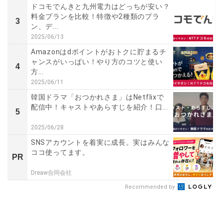
ドコモでんきと九州電力はどっちが安い？
料金プランを比較！特徴や2種類のプラ
3
ン、デ...
2025/06/13
Amazonはdポイントがおトクに貯まるチ
ャンスがいっぱい！やり方のコツと使い
4
方...
2025/06/11
韓国ドラマ「おつかれさま」はNetflixで
配信中！キャストやあらすじを紹介！口...
5
2025/06/28
SNSアカウントを着実に成長。実はみんな
ココ使ってます。
PR
Dreaw合同会社
Recommended by