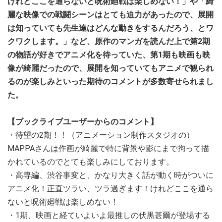
けれどここを通らないと呪術廻戦は楽しめない！」や「綺
麗な映像での戦闘シーンはとても迫力があったので、展開
は知っていても先生達はどんな動きをするんだろう、とワ
クワクします。」など、原作のマンガを読んだ上で第2期
の物語が好きでアニメ化を待っていた、第1期も映画も映
像が綺麗だったので、展開を知っていてもアニメで観られ
るのが楽しみといった期待のコメントが多数寄せられまし
た。
【ブックライブユーザーからのコメント】
・待望の2期！！（アニメーション制作スタジオの）
MAPPAさんは作画が綺麗で特に背景や影にまで拘って描
かれているのでとても楽しみにしております。
・高専編、渋谷事変と、かなり大きく話が動く時がついに
アニメ化！正直ツラい、ツラ過ぎます！けれどここを通ら
ないと呪術廻戦は楽しめない！
・1期、映画と経ていよいよ最推しの伏黒甚爾が登場する