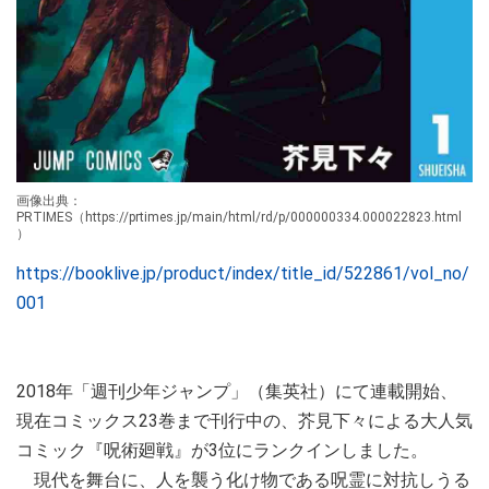
画像出典：
PRTIMES（https://prtimes.jp/main/html/rd/p/000000334.000022823.html
）
https://booklive.jp/product/index/title_id/522861/vol_no/
001
2018年「週刊少年ジャンプ」（集英社）にて連載開始、
現在コミックス23巻まで刊行中の、芥見下々による大人気
コミック『呪術廻戦』が3位にランクインしました。
現代を舞台に、人を襲う化け物である呪霊に対抗しうる