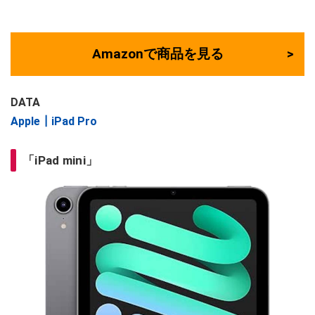
Amazonで商品を見る
DATA
Apple┃iPad Pro
「iPad mini」