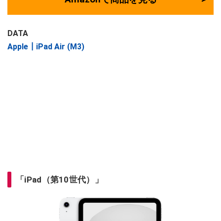
DATA
Apple┃iPad Air (M3)
「iPad（第10世代）」