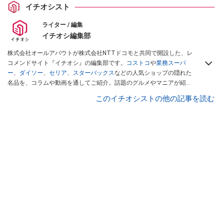
イチオシスト
ライター / 編集
イチオシ編集部
株式会社オールアバウトが株式会社NTTドコモと共同で開設した、レ
コメンドサイト『イチオシ』の編集部です。
コストコ
や
業務スーパ
ー
、
ダイソー
、
セリア
、
スターバックス
などの人気ショップの隠れた
名品を、コラムや動画を通してご紹介。話題のグルメやマニアが紹介
するアウトドア情報も満載です。配信しているコンテンツは専門家や
このイチオシストの他の記事を読む
インフルエンサーが実際に使用してレビューしています。毎日トレン
ド情報をお届けしているので、ぜひ
Googleニュースでフォロー
してく
ださい！