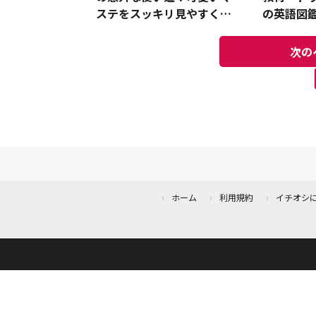
ステをスッキリ見やすく収
の英語図
納
題
次の
ホーム
利用規約
イチオシ