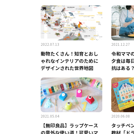
やメリーズも安くなる？
夏の暑さ
2022.07.13
2021.12.27
動物たくさん！知育とおし
令和ママ
ゃれなインテリアのために
夕食は毎
デザインされた世界地図
抗はある
音とは
2021.05.04
2020.06.08
【無印良品】ラップケース
タッチペン
の意外な使い道！可愛いマ
教材「ド