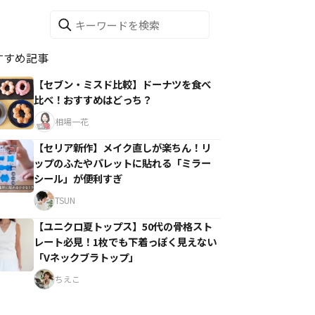
すすめ記事
【セブン・ミスド比較】ドーナツを食べ
比べ！おすすめはどっち？
相場一花
【セリア新作】メイク直しが楽ちん！リ
ップのふたやパレットに貼れる「ミラー
シール」が便利すぎ
TSUN
【ユニクロ夏トップス】50代の骨格スト
レート必見！1枚でも下着っぽく見えない
「Vネックブラトップ」
ちえこ