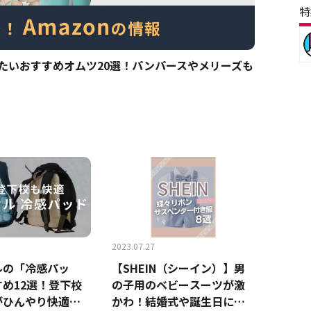
特
買いたいおすすめオムツ20選！パンパースやメリーズも
2023.07.27
ルの「冷感パッ
【SHEIN（シーイン）】男
め12選！登下校
の子用のベビースーツが激
がひんやり快適！
かわ！結婚式や誕生日に使