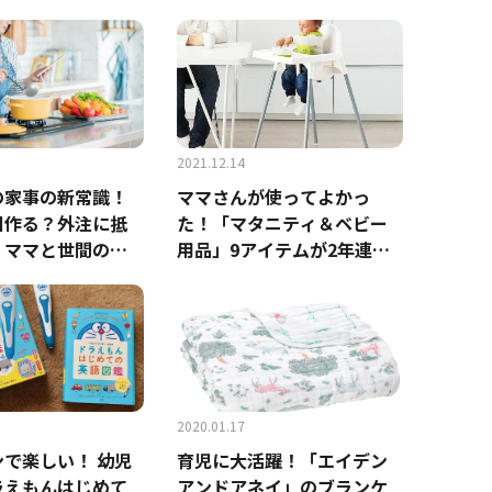
対策に◎
える高評価のセットアップ8
選！
2021.12.14
の家事の新常識！
ママさんが使ってよかっ
日作る？外注に抵
た！「マタニティ＆ベビー
？ママと世間の本
用品」9アイテムが2年連続1
位
2020.01.17
で楽しい！ 幼児
育児に大活躍！「エイデン
ラえもんはじめて
アンドアネイ」のブランケ