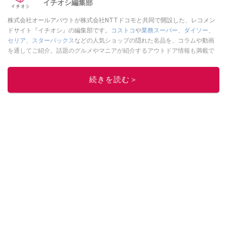
イチオシ編集部
株式会社オールアバウトが株式会社NTTドコモと共同で開設した、レコメン
ドサイト『イチオシ』の編集部です。
コストコ
や
業務スーパー
、
ダイソー
、
セリア
、
スターバックス
などの人気ショップの隠れた名品を、コラムや動画
を通してご紹介。話題のグルメやマニアが紹介するアウトドア情報も満載で
す。配信しているコンテンツは専門家やインフルエンサーが実際に使用して
レビューしています。毎日トレンド情報をお届けしているので、ぜひ
Google
続きを読む＞
ニュースでフォロー
してください！
このイチオシストの他の記事を読む