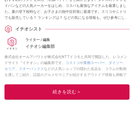
イバンなどの人気メーカーをはじめ、コスパも最強なアイテムを厳選しまし
た。夏の登下校時など、お子さまの熱中症対策に最適です。スリコやニトリ
でも販売している？ ランキングは？ などの気になる情報も。ぜひ参考にして
みてくださいね。
イチオシスト
ライター / 編集
イチオシ編集部
株式会社オールアバウトが株式会社NTTドコモと共同で開設した、レコメン
ドサイト『イチオシ』の編集部です。
コストコ
や
業務スーパー
、
ダイソー
、
セリア
、
スターバックス
などの人気ショップの隠れた名品を、コラムや動画
を通してご紹介。話題のグルメやマニアが紹介するアウトドア情報も満載で
す。配信しているコンテンツは専門家やインフルエンサーが実際に使用して
レビューしています。毎日トレンド情報をお届けしているので、ぜひ
Google
続きを読む＞
ニュースでフォロー
してください！
このイチオシストの他の記事を読む