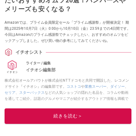
たいおすすめオムツ20選！パンパースや
メリーズも安くなる？
Amazonでは、プライム会員限定セール「プライム感謝祭」が開催決定！ 期
間は2025年10月7日（火）0:00から10月10日（金）23:59までの4日間です。
今回はAmazonのプライム感謝祭でチェックしたい、おすすめのオムツをピ
ックアップしました。ぜひ買い物の参考にしてみてくださいね。
イチオシスト
ライター / 編集
イチオシ編集部
株式会社オールアバウトが株式会社NTTドコモと共同で開設した、レコメン
ドサイト『イチオシ』の編集部です。
コストコ
や
業務スーパー
、
ダイソー
、
セリア
、
スターバックス
などの人気ショップの隠れた名品を、コラムや動画
を通してご紹介。話題のグルメやマニアが紹介するアウトドア情報も満載で
す。配信しているコンテンツは専門家やインフルエンサーが実際に使用して
レビューしています。毎日トレンド情報をお届けしているので、ぜひ
Google
続きを読む＞
ニュースでフォロー
してください！
このイチオシストの他の記事を読む