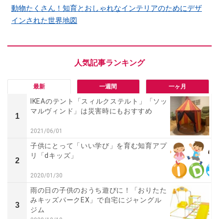
動物たくさん！知育とおしゃれなインテリアのためにデザ
インされた世界地図
最新
一週間
一ヶ月
IKEAのテント「スィルクステルト」「ソッ
マルヴィンド」は災害時にもおすすめ
1
2021/06/01
子供にとって「いい学び」を育む知育アプ
リ「dキッズ」
2
2020/01/30
雨の日の子供のおうち遊びに！「おりたた
みキッズパークEX」で自宅にジャングル
3
ジム