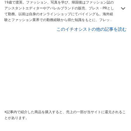
19歳で渡英。ファッション、写真を学び、帰国後はファッション誌の
アシスタントエディターやアパレルブランドの販売、プレス・PRとし
て勤務。以前は自身のオンラインショップにてバイイングも。海外経
験とファッション業界での勤務経験から得た知識をもとに、フレッシ
ュなファッション情報をご提供します。
All About レディースファッシ
このイチオシストの他の記事を読む
ョン ガイド
を務める。
※記事内で紹介した商品を購入すると、売上の一部が当サイトに還元されるこ
とがあります。