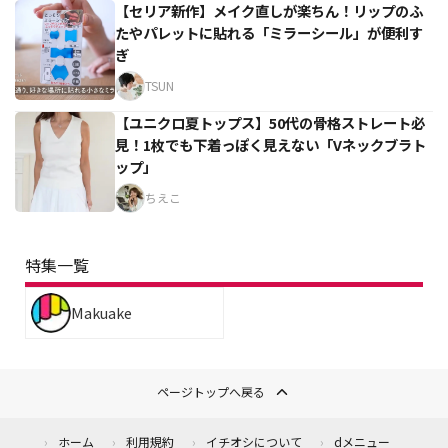
【セリア新作】メイク直しが楽ちん！リップのふ
たやパレットに貼れる「ミラーシール」が便利す
ぎ
TSUN
【ユニクロ夏トップス】50代の骨格ストレート必
見！1枚でも下着っぽく見えない「Vネックブラト
ップ」
ちえこ
特集一覧
Makuake
ページトップへ戻る
ホーム
利用規約
イチオシについて
dメニュー