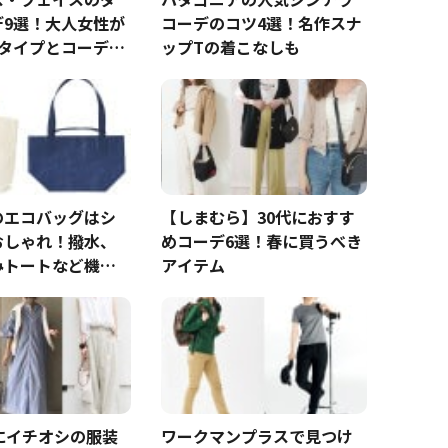
デ9選！大人女性が
コーデのコツ4選！名作スナ
3タイプとコーデの
ップTの着こなしも
のエコバッグはシ
【しまむら】30代におすす
おしゃれ！撥水、
めコーデ6選！春に買うべき
みトートなど機能
アイテム
にイチオシの服装
ワークマンプラスで見つけ