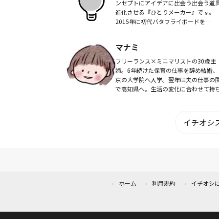
ンセプトにアイデアに出会う出会う道
進化させる『ひとりメーカー』です。
2015年に初代バタフライボードを
Makuakeで発表。”たった ひとりのメ
ーが生んだノート型ホワイトボード”...
マナミ
フリーランス×ミニマリストの30歳主
婦。6年続けた保育の仕事を辞め結婚、
京の大学院へ入学。翌年は夫の仕事の
で高知県へ。生活の変化に合わせて持
を手放すうちに身軽に暮らすことの良
実感し物をたくさん持たなくても出来
「便利でラクな暮...
イチオシス
ホーム
利用規約
イチオシ