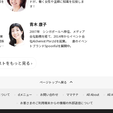
具を
ドが、働く女性や主婦に知識を伝授しま
す！
ーカ
青木 康子
2007年 シンガポールへ移住、メディア
東
会社勤務を経て、2014年からイベント会
関係
社Alchemist Pte Ltdを起業。 食のイベン
ち物
トブランドSpoonfulを展開中。
さを
る
トをもっと見る ›
ページトップへ戻る
について
dメニュー
お問い合わせ
ママテナ
All About
All
お客さまのご利用端末からの情報の外部送信について