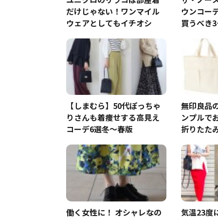
だけじゃない！ワンマイル
ウンコー
ウェアとしてもイチオシ
買うべき
コツ
【しまむら】50代ぽっちゃ
無印良品
りさんも着痩せする高見え
ンプルで
コーデ6選冬～春版
折りたた
性も◎
働く女性に！ オシャレなの
気温23度