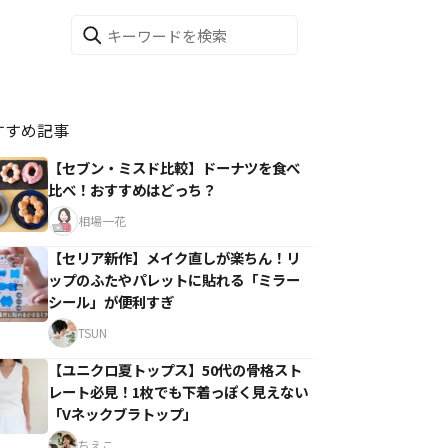
すすめ記事
【セブン・ミスド比較】ドーナツを食べ
比べ！おすすめはどっち？
相場一花
【セリア新作】メイク直しが楽ちん！リ
ップのふたやパレットに貼れる「ミラー
シール」が便利すぎ
TSUN
【ユニクロ夏トップス】50代の骨格スト
レート必見！1枚でも下着っぽく見えない
「Vネックブラトップ」
ちえこ