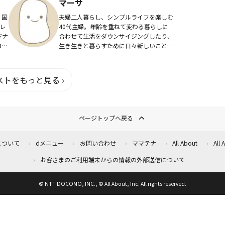
マーサ
 国
夫婦二人暮らし、シンプルライフを楽しむ
レ
40代主婦。年齢を重ねて変わる暮らしに
ジナ
合わせて生活をダウンサイジングしたり、
ロナ
生き生きと暮らすために日々新しいことに
挑戦中。YouTubeではオススメアイテムの
り
他、ミドル世代になったからこそわかる白
髪の悩...
トをもっと見る ›
ページトップへ戻る
について
dメニュー
お問い合わせ
ママテナ
All About
All
お客さまのご利用端末からの情報の外部送信について
© NTT DOCOMO, INC., © All About, Inc. All rights reserved.