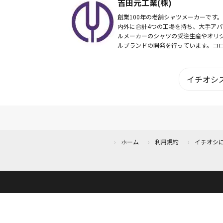
吉田元工業(株)
も発表。内...
創業100年の老舗シャツメーカーです。
内外に合計4つの工場を持ち、大手アパ
ルメーカーのシャツの受注生産やオリ
ルブランドの開発を行っています。コ
を経て自社ブランドを作り、Made In
Japanの高品質なシャツを販売してお
ま...
イチオシス
ホーム
利用規約
イチオシ