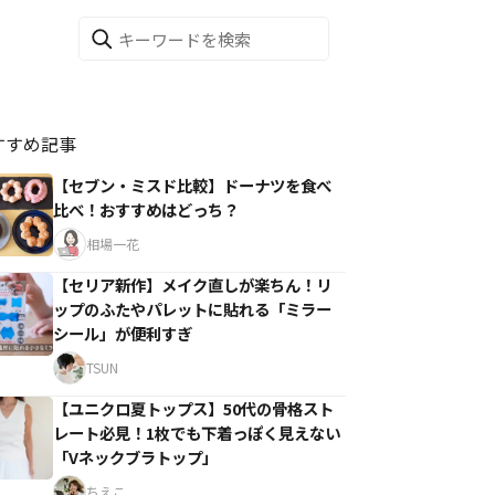
すすめ記事
【セブン・ミスド比較】ドーナツを食べ
比べ！おすすめはどっち？
相場一花
【セリア新作】メイク直しが楽ちん！リ
ップのふたやパレットに貼れる「ミラー
シール」が便利すぎ
TSUN
【ユニクロ夏トップス】50代の骨格スト
レート必見！1枚でも下着っぽく見えない
「Vネックブラトップ」
ちえこ