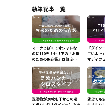
執筆記事一覧
マーナっぽくてオシャレな
「ダイソ
のに110円！セリアの「お米
ごいよ…
のための保存袋」は鮮度を
マディフュ
保てる！
てコスパ
洗濯物が20枚も干せるの凄
賃貸でも
すぎない!?【ダイソー】の神
タオルハ