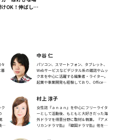
付けOK！伸ばして
殊シートがすごい
中谷 仁
日々
パソコン、スマートフォン、タブレット、
な暮
Webサービスなどデジタル系の雑誌やムッ
ク本を中心に活躍する編集者・ライター。
起業や事業開発も経験しており、Officeソ
フトなどの使い方にも精通している。
村上 淳子
ック
女性誌『ａｎａｎ』を中心にフリーライタ
の
ーとして活動後、もともと大好きだった海
第
外ドラマを得意分野に取材＆執筆。『アメ
美
リカンドラマ缶』『韓国ドラマ缶』他を上
と美
梓すると共に、雑誌やWEBなどに寄稿。
著書