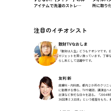
アイテムで洗濯のストレス
所に取り
が激減できちゃう！
剥がす特
注目のイチオシスト
散財TVなおしま
「散財は人生」どうもナオシマです。
ガジェットを買い漁っています。丁寧
らし系として活躍中です。
友利 新
皮膚科・内科医。都内２か所のクリニ
に勤務する傍ら、TVや雑誌、講演会へ
出演など多忙な日々を送る。「2004年
36回準ミス日本」という経歴をもち、
人医師の代名詞的存在。最近は、健康
肌を育むジュース開発にも力を注ぎ、