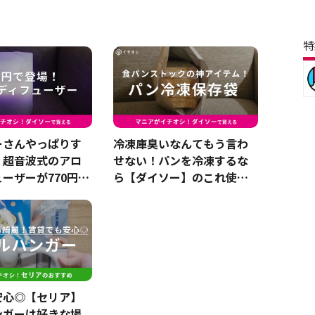
特
ーさんやっぱりす
冷凍庫臭いなんてもう言わ
」超音波式のアロ
せない！パンを冷凍するな
ーザーが770円っ
ら【ダイソー】のこれ使っ
良すぎじゃない？
てみて～！
安心◎【セリア】
ンガーは好きな場