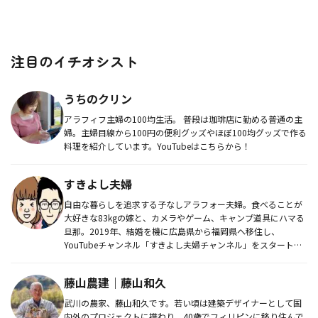
注目のイチオシスト
うちのクリン
アラフィフ主婦の100均生活。 普段は珈琲店に勤める普通の主
婦。主婦目線から100円の便利グッズやほぼ100均グッズで作る
料理を紹介しています。YouTubeはこちらから！
すきよし夫婦
自由な暮らしを追求する子なしアラフォー夫婦。食べることが
大好きな83kgの嫁と、カメラやゲーム、キャンプ道具にハマる
旦那。2019年、結婚を機に広島県から福岡県へ移住し、
YouTubeチャンネル「すきよし夫婦チャンネル」をスタート。
車用品や...
藤山農建｜藤山和久
武川の農家、藤山和久です。若い頃は建築デザイナーとして国
内外のプロジェクトに携わり、40歳でフィリピンに移り住んで