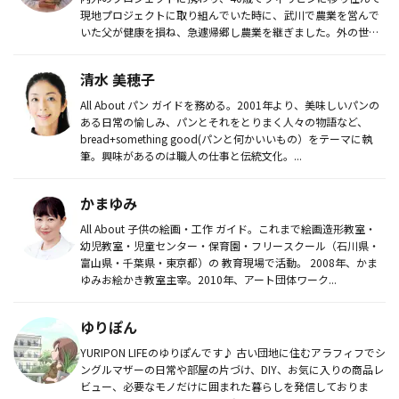
現地プロジェクトに取り組んでいた時に、武川で農業を営んで
いた父が健康を損ね、急遽帰郷し農業を継ぎました。外の世界
を見てきただけ...
清水 美穂子
All About パン ガイドを務める。2001年より、美味しいパンの
ある日常の愉しみ、パンとそれをとりまく人々の物語など、
bread+something good(パンと何かいいもの）をテーマに執
筆。興味があるのは職人の仕事と伝統文化。...
かまゆみ
All About 子供の絵画・工作 ガイド。これまで絵画造形教室・
幼児教室・児童センター・保育園・フリースクール（石川県・
富山県・千葉県・東京都）の 教育現場で活動。 2008年、かま
ゆみお絵かき教室主宰。2010年、アート団体ワーク...
ゆりぽん
YURIPON LIFEのゆりぽんです♪ 古い団地に住むアラフィフでシ
ングルマザーの日常や部屋の片づけ、DIY、お気に入りの商品レ
ビュー、必要なモノだけに囲まれた暮らしを発信しておりま