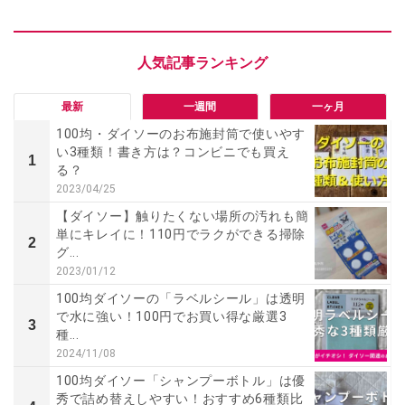
最新
一週間
一ヶ月
100均・ダイソーのお布施封筒で使いやす
い3種類！書き方は？コンビニでも買え
1
る？
2023/04/25
【ダイソー】触りたくない場所の汚れも簡
単にキレイに！110円でラクができる掃除
2
グ...
2023/01/12
100均ダイソーの「ラベルシール」は透明
で水に強い！100円でお買い得な厳選3
3
種...
2024/11/08
100均ダイソー「シャンプーボトル」は優
秀で詰め替えしやすい！おすすめ6種類比