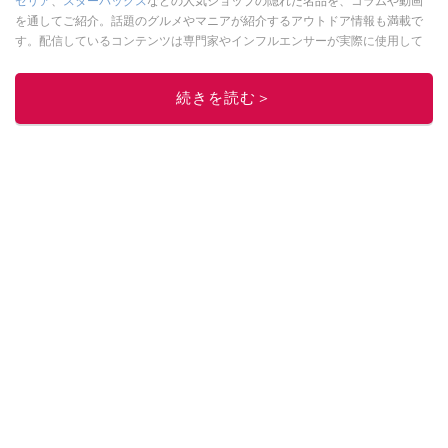
セリア
、
スターバックス
などの人気ショップの隠れた名品を、コラムや動画
を通してご紹介。話題のグルメやマニアが紹介するアウトドア情報も満載で
す。配信しているコンテンツは専門家やインフルエンサーが実際に使用して
レビューしています。毎日トレンド情報をお届けしているので、ぜひ
Google
ニュースでフォロー
してください！
続きを読む＞
このイチオシストの他の記事を読む