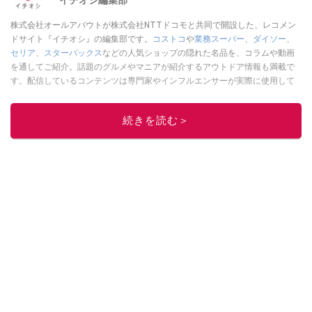
イチオシ編集部
株式会社オールアバウトが株式会社NTTドコモと共同で開設した、レコメン
ドサイト『イチオシ』の編集部です。
コストコ
や
業務スーパー
、
ダイソー
、
セリア
、
スターバックス
などの人気ショップの隠れた名品を、コラムや動画
を通してご紹介。話題のグルメやマニアが紹介するアウトドア情報も満載で
す。配信しているコンテンツは専門家やインフルエンサーが実際に使用して
レビューしています。毎日トレンド情報をお届けしているので、ぜひ
Google
ニュースでフォロー
してください！
続きを読む＞
このイチオシストの他の記事を読む