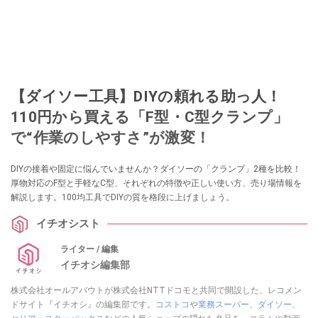
【ダイソー工具】DIYの頼れる助っ人！
110円から買える「F型・C型クランプ」
で“作業のしやすさ”が激変！
DIYの接着や固定に悩んでいませんか？ダイソーの「クランプ」2種を比較！
厚物対応のF型と手軽なC型、それぞれの特徴や正しい使い方、売り場情報を
解説します。100均工具でDIYの質を格段に上げましょう。
イチオシスト
ライター / 編集
イチオシ編集部
株式会社オールアバウトが株式会社NTTドコモと共同で開設した、レコメン
ドサイト『イチオシ』の編集部です。
コストコ
や
業務スーパー
、
ダイソー
、