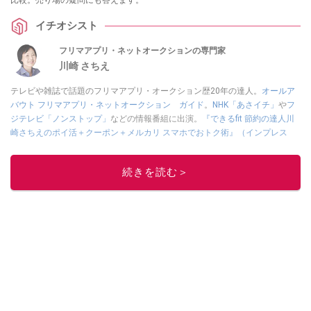
イチオシスト
フリマアプリ・ネットオークションの専門家
川崎 さちえ
テレビや雑誌で話題のフリマアプリ・オークション歴20年の達人。
オールア
バウト フリマアプリ・ネットオークション ガイド
。
NHK「あさイチ」
や
フ
ジテレビ「ノンストップ」
などの情報番組に出演。
『できるfit 節約の達人川
崎さちえのポイ活＋クーポン＋メルカリ スマホでおトク術』（インプレス
刊）
、
『「ゆる副業」のはじめかた メルカリ スマホ1つでスキマ時間に効率
的に稼ぐ！』（翔泳社刊）
ほか著書多数。ブログは
「川崎さちえのごちゃま
続きを読む＞
ぜ日記」
。
■経歴：2003年、夫が子育てをするために、突然会社を辞める。翌月からの
給料が０円になり、家にいながら、しかも空いた時間でできるオークション
に目をつける。しかし、取引の仕方がわからずに、まずは落札者として参
加。その後、出品者側にまわり、家の中の物を出品しまくる。出品する物が
ほぼなくなってからは、仕入れを経験。ネットオークションを生活の一部に
取り入れるべく、「ネットオークションやフリマアプリは生活のインフラに
なる」という考えを持つ。また消費税増税の社会においては、ネットオーク
ションやフリマアプリが家計の救世主になりえると考え、業者とは違う視点
でユーザーとして参加中。