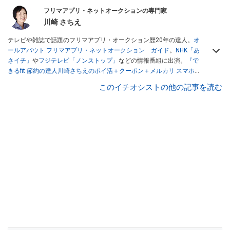
フリマアプリ・ネットオークションの専門家
川崎 さちえ
テレビや雑誌で話題のフリマアプリ・オークション歴20年の達人。
オ
ールアバウト フリマアプリ・ネットオークション ガイド
。
NHK「あ
さイチ」
や
フジテレビ「ノンストップ」
などの情報番組に出演。
『で
きるfit 節約の達人川崎さちえのポイ活＋クーポン＋メルカリ スマホで
おトク術』（インプレス刊）
、
『「ゆる副業」のはじめかた メルカリ
このイチオシストの他の記事を読む
スマホ1つでスキマ時間に効率的に稼ぐ！』（翔泳社刊）
ほか著書多
数。ブログは
「川崎さちえのごちゃまぜ日記」
。
■経歴：2003年、夫が子育てをするために、突然会社を辞める。翌月
からの給料が０円になり、家にいながら、しかも空いた時間でできる
オークションに目をつける。しかし、取引の仕方がわからずに、まず
は落札者として参加。その後、出品者側にまわり、家の中の物を出品
しまくる。出品する物がほぼなくなってからは、仕入れを経験。ネッ
トオークションを生活の一部に取り入れるべく、「ネットオークショ
ンやフリマアプリは生活のインフラになる」という考えを持つ。また
消費税増税の社会においては、ネットオークションやフリマアプリが
家計の救世主になりえると考え、業者とは違う視点でユーザーとして
参加中。