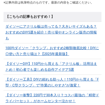
※記事内容は執筆時点のものです。最新の内容をご確認ください。
【こちらの記事もおすすめ！】
ダイソーにアクリル板は売ってる？大きいサイズもある？
おすすめのDIY5選を紹介！売り場やオンライン販売の情報
も
100均ダイソー「クランプ」おすすめ2種類徹底比較！DIYに
◎使い方と売り場は？【2025年最新版】
【ダイソーDIY】110円から買える「アクリル板」活用法ま
とめ！初心者でも楽しめる自作アイデア5選
【ダイソー工具】DIYの頼れる助っ人！110円から買える「F
型・C型クランプ」で“作業のしやすさ”が激変！
【ダイソー衝撃】220円で30本入り？コスパ最強の「精密ド
ライバーセット」がホームセンター泣かせ！