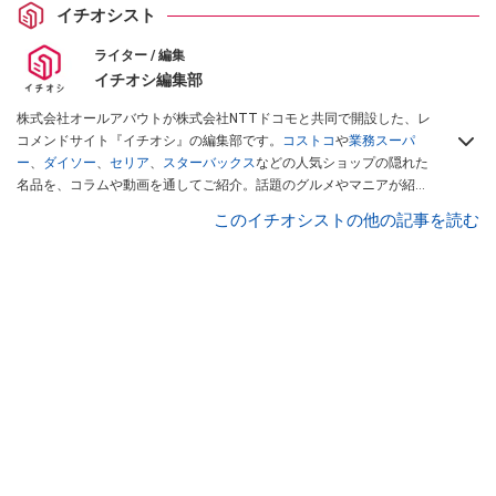
イチオシスト
ライター / 編集
イチオシ編集部
株式会社オールアバウトが株式会社NTTドコモと共同で開設した、レ
コメンドサイト『イチオシ』の編集部です。
コストコ
や
業務スーパ
ー
、
ダイソー
、
セリア
、
スターバックス
などの人気ショップの隠れた
名品を、コラムや動画を通してご紹介。話題のグルメやマニアが紹介
するアウトドア情報も満載です。配信しているコンテンツは専門家や
このイチオシストの他の記事を読む
インフルエンサーが実際に使用してレビューしています。毎日トレン
ド情報をお届けしているので、ぜひ
Googleニュースでフォロー
してく
ださい！