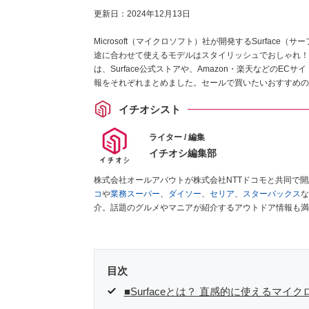
更新日：
2024年12月13日
Microsoft（マイクロソフト）社が開発するSurfac
途に合わせて使えるモデルはスタイリッシュでおしゃれ！ 
は、Surface公式ストアや、Amazon・楽天などの
報をそれぞれまとめました。セールで買いたいおすすめの
イチオシスト
ライター / 編集
イチオシ編集部
株式会社オールアバウトが株式会社NTTドコモと共同で
コ
や
業務スーパー
、
ダイソー
、
セリア
、
スターバックス
な
介。話題のグルメやマニアが紹介するアウトドア情報も満
が実際に使用してレビューしています。毎日トレンド情報
ださい！
目次
■Surfaceとは？ 直感的に使えるマ