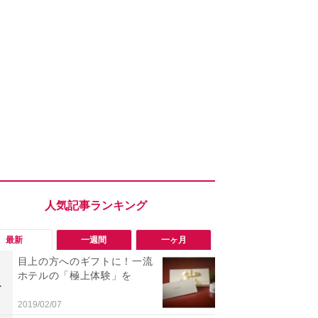
最新
一週間
一ヶ月
目上の方へのギフトに！一流
「勝手にデ
ホテルの「極上体験」を
る!?」Win
1
1
オフにして最
身を守る技
2019/02/07
2026/08/05