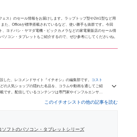
e（サーフェス）のセール情報をお届けします。ラップトップ型や2in1型など用
また、Officeが標準搭載されているなど、使い勝手も抜群です。今回
ECサイト、ヨドバシ・ヤマダ電機・ビックカメラなどの家電量販店のセール情
パソコン・タブレットもご紹介するので、ぜひ参考にしてくださいね。
開設した、レコメンドサイト『イチオシ』の編集部です。
コスト
どの人気ショップの隠れた名品を、コラムや動画を通してご紹
載です。配信しているコンテンツは専門家やインフルエンサー
をお届けしているので、ぜひ
Googleニュースでフォロー
してく
このイチオシストの他の記事を読む
イクロソフトのパソコン・タブレットシリーズ