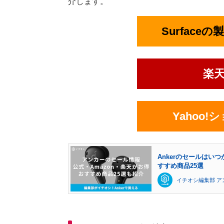
介します。
Surface
楽
Yahoo
Ankerのセールはい
すすめ商品25選
イチオシ編集部 ア