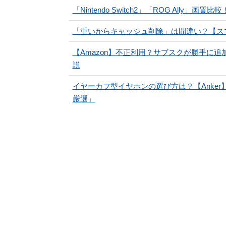
「Nintendo Switch2」「ROG Ally
「重いからキャッシュ削除」は間違い？【ス
【Amazon】不正利用？サブスクが勝手に
説
イヤーカフ型イヤホンの選び方は？【Anke
厳選」