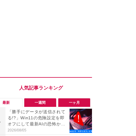
最新
一週間
一ヶ月
「勝手にデータが送信されて
「勝手にデ
る!?」Win11の危険設定を即
る!?」Win
1
1
オフにして最新AIの恐怖から
オフにして最
身を守る技
身を守る技
2026/08/05
2026/08/05