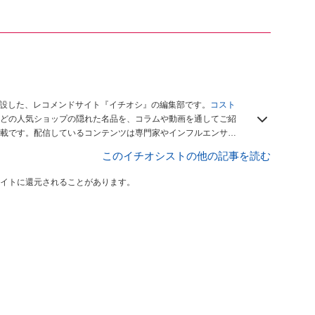
開設した、レコメンドサイト『イチオシ』の編集部です。
コスト
どの人気ショップの隠れた名品を、コラムや動画を通してご紹
載です。配信しているコンテンツは専門家やインフルエンサー
をお届けしているので、ぜひ
Googleニュースでフォロー
してく
このイチオシストの他の記事を読む
イトに還元されることがあります。