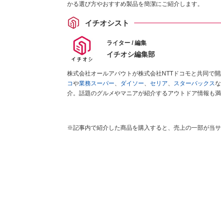
かる選び方やおすすめ製品を簡潔にご紹介します。
イチオシスト
ライター / 編集
イチオシ編集部
株式会社オールアバウトが株式会社NTTドコモと共同で
コ
や
業務スーパー
、
ダイソー
、
セリア
、
スターバックス
な
介。話題のグルメやマニアが紹介するアウトドア情報も満
が実際に使用してレビューしています。毎日トレンド情報
ださい！
※記事内で紹介した商品を購入すると、売上の一部が当サ