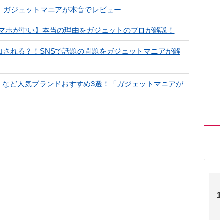
」画質比較！ガジェットマニアが本音でレビュー
マホが重い】本当の理由をガジェットのプロが解説！
追加される？！SNSで話題の問題をガジェットマニアが解
r】など人気ブランドおすすめ3選！「ガジェットマニアが