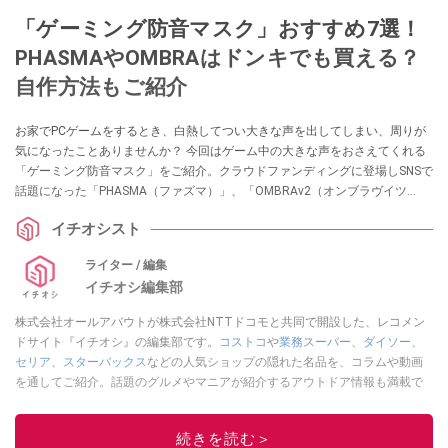
「ゲーミング防音マスク」おすすめ7選！
PHASMAやOMBRAはドンキでも買える？
自作方法もご紹介
お家でPCゲームをするとき、白熱してつい大きな声を出してしまい、周りが
気になったことありませんか？ 今回はゲーム中の大きな声をおさえてくれる
「ゲーミング防音マスク」をご紹介。クラウドファンディングに登場しSNSで
話題になった「PHASMA（ファズマ）」、「OMBRAv2（オンブラヴイツ
ー）」のゲーミング防音マスクをはじめ、Amazonや楽天の通販で買えるお
イチオシスト
すすめ商品もご紹介していきます。
ライター / 編集
イチオシ編集部
株式会社オールアバウトが株式会社NTTドコモと共同で開設した、レコメン
ドサイト『イチオシ』の編集部です。
コストコ
や
業務スーパー
、
ダイソー
、
セリア
、
スターバックス
などの人気ショップの隠れた名品を、コラムや動画
を通してご紹介。話題のグルメやマニアが紹介するアウトドア情報も満載で
す。配信しているコンテンツは専門家やインフルエンサーが実際に使用して
レビューしています。毎日トレンド情報をお届けしているので、ぜひ
Google
続きを読む＞
ニュースでフォロー
してください！