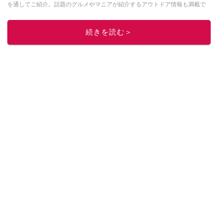
を通してご紹介。話題のグルメやマニアが紹介するアウトドア情報も満載で
す。配信しているコンテンツは専門家やインフルエンサーが実際に使用して
レビューしています。毎日トレンド情報をお届けしているので、ぜひ
Google
続きを読む＞
ニュースでフォロー
してください！
このイチオシストの他の記事を読む