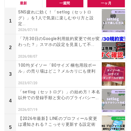
最新
一週間
一ヶ月
SNS疲れに効く！「setlog（セットロ
グ）」を1人で気楽に楽しむやり方と設
1
定...
2026/07/18
「7月30日のGoogle利用規約変更で何が変
わった？」スマホの設定を見直して不...
2
2026/08/07
100均ダイソー「80サイズ 梱包用段ボー
ル」の売り場はどこ？メルカリにも便利
3
2023/07/20
「setlog（セットログ）」の始め方！本名
以外での登録手順と安心のプライバシー...
4
2026/07/19
【2026年最新】LINEのプロフィール変更
は通知される？こっそり更新する設定術
5