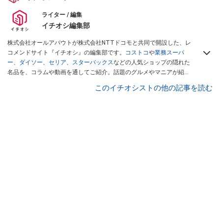
ライター / 編集
イチオシ編集部
株式会社オールアバウトが株式会社NTTドコモと共同で開設した、レ
コメンドサイト『イチオシ』の編集部です。
コストコ
や
業務スーパ
ー
、
ダイソー
、
セリア
、
スターバックス
などの人気ショップの隠れた
名品を、コラムや動画を通してご紹介。話題のグルメやマニアが紹介
するアウトドア情報も満載です。配信しているコンテンツは専門家や
このイチオシストの他の記事を読む
インフルエンサーが実際に使用してレビューしています。毎日トレン
ド情報をお届けしているので、ぜひ
Googleニュースでフォロー
してく
ださい！