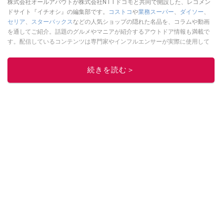
株式会社オールアバウトが株式会社NTTドコモと共同で開設した、レコメン
ドサイト『イチオシ』の編集部です。
コストコ
や
業務スーパー
、
ダイソー
、
セリア
、
スターバックス
などの人気ショップの隠れた名品を、コラムや動画
を通してご紹介。話題のグルメやマニアが紹介するアウトドア情報も満載で
す。配信しているコンテンツは専門家やインフルエンサーが実際に使用して
レビューしています。毎日トレンド情報をお届けしているので、ぜひ
Google
ニュースでフォロー
してください！
続きを読む＞
このイチオシストの他の記事を読む