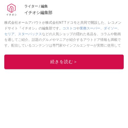
ライター / 編集
イチオシ編集部
株式会社オールアバウトが株式会社NTTドコモと共同で開設した、レコメン
ドサイト『イチオシ』の編集部です。
コストコ
や
業務スーパー
、
ダイソー
、
セリア
、
スターバックス
などの人気ショップの隠れた名品を、コラムや動画
を通してご紹介。話題のグルメやマニアが紹介するアウトドア情報も満載で
す。配信しているコンテンツは専門家やインフルエンサーが実際に使用して
レビューしています。毎日トレンド情報をお届けしているので、ぜひ
Google
ニュースでフォロー
してください！
続きを読む＞
このイチオシストの他の記事を読む