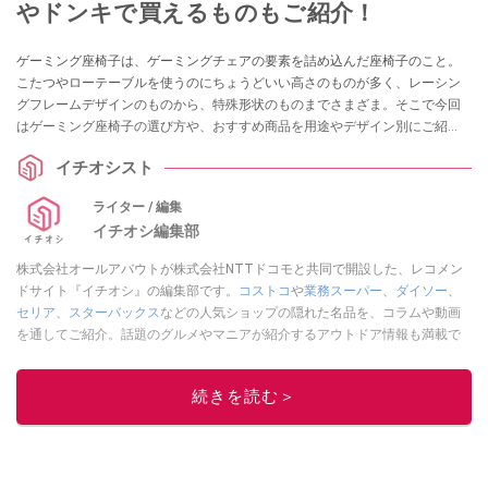
やドンキで買えるものもご紹介！
ゲーミング座椅子は、ゲーミングチェアの要素を詰め込んだ座椅子のこと。
こたつやローテーブルを使うのにちょうどいい高さのものが多く、レーシン
グフレームデザインのものから、特殊形状のものまでさまざま。そこで今回
はゲーミング座椅子の選び方や、おすすめ商品を用途やデザイン別にご紹
介。Amazonや楽天のランキング上位の品からニトリ、ドン・キホーテなど
イチオシスト
で売っているものまで解説していきます。
ライター / 編集
イチオシ編集部
株式会社オールアバウトが株式会社NTTドコモと共同で開設した、レコメン
ドサイト『イチオシ』の編集部です。
コストコ
や
業務スーパー
、
ダイソー
、
セリア
、
スターバックス
などの人気ショップの隠れた名品を、コラムや動画
を通してご紹介。話題のグルメやマニアが紹介するアウトドア情報も満載で
す。配信しているコンテンツは専門家やインフルエンサーが実際に使用して
レビューしています。毎日トレンド情報をお届けしているので、ぜひ
Google
続きを読む＞
ニュースでフォロー
してください！
このイチオシストの他の記事を読む