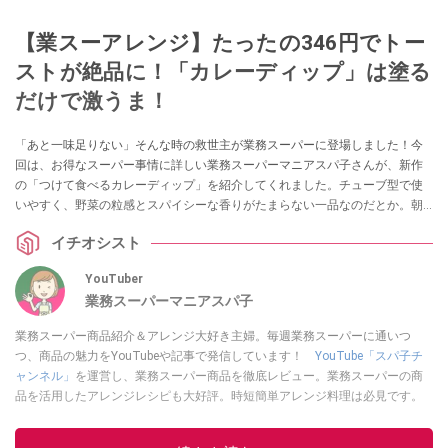
【業スーアレンジ】たったの346円でトー
ストが絶品に！「カレーディップ」は塗る
だけで激うま！
「あと一味足りない」そんな時の救世主が業務スーパーに登場しました！今
回は、お得なスーパー事情に詳しい業務スーパーマニアスパ子さんが、新作
の「つけて食べるカレーディップ」を紹介してくれました。チューブ型で使
いやすく、野菜の粒感とスパイシーな香りがたまらない一品なのだとか。朝
食のトーストから、夕食のメイン料理のアレンジまで幅広く使える、万能ソ
イチオシスト
ースの魅力を詳しくお届けします！
YouTuber
業務スーパーマニアスパ子
業務スーパー商品紹介＆アレンジ大好き主婦。毎週業務スーパーに通いつ
つ、商品の魅力をYouTubeや記事で発信しています！
YouTube「スパ子チ
ャンネル」
を運営し、業務スーパー商品を徹底レビュー。業務スーパーの商
品を活用したアレンジレシピも大好評。時短簡単アレンジ料理は必見です。
Yahoo!記事はこちら。