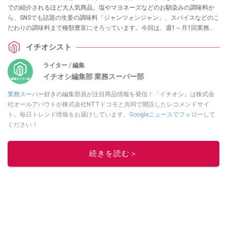
での紹介されるほど大人気商品。塩やマヨネーズなどのお馴染みの調味料か
ら、SNSでも話題の生姜の調味料「ジャンツォンジャン」、スパイスなどのこ
だわりの調味料まで種類豊富にそろっています。今回は、週1～月1回業務ス
ーパーに通うイチオシストが実食したおすすめの調味料について、気になる
イチオシスト
味や値段・コスパ、簡単アレンジレシピをまとめました。
ライター / 編集
イチオシ編集部 業務スーパー部
業務スーパー
好きの編集部員が注目商品情報を発信！「イチオシ」は株式会
社オールアバウトが株式会社NTTドコモと共同で開設したレコメンドサイ
ト。毎日トレンド情報をお届けしています。
Googleニュースでフォロー
して
ください！
このイチオシストの他の記事を読む
続きを読む＞