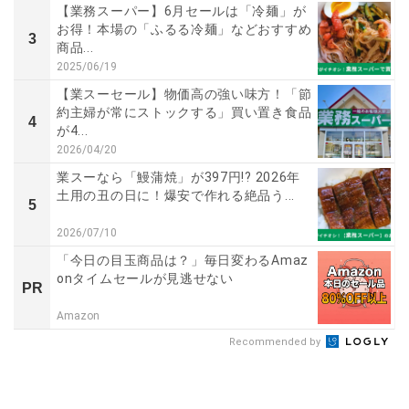
【業務スーパー】6月セールは「冷麺」が
お得！本場の「ふるる冷麺」などおすすめ
3
商品...
2025/06/19
【業スーセール】物価高の強い味方！「節
約主婦が常にストックする」買い置き食品
4
が4...
2026/04/20
業スーなら「鰻蒲焼」が397円!? 2026年
土用の丑の日に！爆安で作れる絶品う...
5
2026/07/10
「今日の目玉商品は？」毎日変わるAmaz
onタイムセールが見逃せない
PR
Amazon
Recommended by