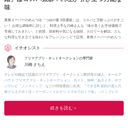
味
業務スーパーのめんつゆ「つゆの素 3倍濃縮」は、コスパと万能っぷりがすご
い！ お得な調味料に詳しく、料理上手な川崎さんも「味が良くお手頃価格で
常備しておきたい」と絶賛。原材料や気になる値段、カロリーを解説。どん
な料理も引き立てる味わいをアレンジレシピで証明。業務スーパーのめんつ
ゆの種類の中からおすすめ4選も紹介します。
イチオシスト
フリマアプリ・ネットオークションの専門家
川崎 さちえ
テレビや雑誌で話題のフリマアプリ・オークション歴20年の達人。
オールア
バウト フリマアプリ・ネットオークション ガイド
。
NHK「あさイチ」
や
フ
ジテレビ「ノンストップ」
などの情報番組に出演。
『できるfit 節約の達人川
崎さちえのポイ活＋クーポン＋メルカリ スマホでおトク術』（インプレス
刊）
、
『「ゆる副業」のはじめかた メルカリ スマホ1つでスキマ時間に効率
的に稼ぐ！』（翔泳社刊）
ほか著書多数。ブログは
「川崎さちえのごちゃま
続きを読む＞
ぜ日記」
。
■経歴：2003年、夫が子育てをするために、突然会社を辞める。翌月からの
給料が０円になり、家にいながら、しかも空いた時間でできるオークション
に目をつける。しかし、取引の仕方がわからずに、まずは落札者として参