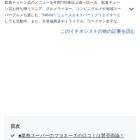
飲食チェーン店のメニューを年間100食以上食べ比べる、飲食チェー
ン店お持ち帰りマニア。グルメライター。コンビニグルメや地域スー
パーグルメも楽しむ。
Yahoo！ニュースエキスパートクリエイター
と
しても活動中。また、久世福商店やトライアル、ワークマン女子など
話題のショップにも足を運ぶ。晋遊舎「LDK」や
「360LiFE」
、
このイチオシストの他の記事を読む
KADOKAWA
「レタスクラブ」
、集英社「週刊プレイボーイ」、宝島
社「おいしい！ シャトレーゼBOOK」などでグルメライター、食の専
門家として出演実績あり。
目次
■業務スーパーのマヨネーズの口コミは賛否両論！