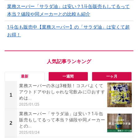
業務スーパー「サラダ油」は安い？1斗缶販売もしてるって
本当？値段や同メーカーとの比較も紹介
1斗缶も販売中【業務スーパー】の「サラダ油」は安くて超
お得！
最新
一週間
一ヶ月
業務スーパーの氷は3種類！コスパよくて
アウトドアやおしゃれな宅飲みに◎おすす
1
めは...
2025/01/25
業務スーパー「サラダ油」は安い？1斗缶
販売もしてるって本当？値段や同メーカー
2
との...
2025/03/24