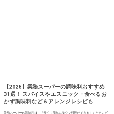
加。その後、出品者側にまわり、家の中の物を出品しまくる。出品する物が
ほぼなくなってからは、仕入れを経験。ネットオークションを生活の一部に
取り入れるべく、「ネットオークションやフリマアプリは生活のインフラに
なる」という考えを持つ。また消費税増税の社会においては、ネットオーク
ションやフリマアプリが家計の救世主になりえると考え、業者とは違う視点
でユーザーとして参加中。
このイチオシストの他の記事を読む
【2026】業務スーパーの調味料おすすめ
31選！ スパイスやエスニック・食べるお
かず調味料など＆アレンジレシピも
業務スーパーの調味料は、「安くて簡単に激ウマ料理ができる！」とテレビ