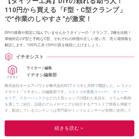
【ダイソー工具】DIYの頼れる助っ人！
110円から買える「F型・C型クランプ」
で“作業のしやすさ”が激変！
DIYの接着や固定に悩んでいませんか？ダイソーの「クランプ」2種を比較！
厚物対応のF型と手軽なC型、それぞれの特徴や正しい使い方、売り場情報を
解説します。100均工具でDIYの質を格段に上げましょう。
イチオシスト
ライター / 編集
イチオシ編集部
株式会社オールアバウトが株式会社NTTドコモと共同で開設した、レコメン
ドサイト『イチオシ』の編集部です。
コストコ
や
業務スーパー
、
ダイソー
、
セリア
、
スターバックス
などの人気ショップの隠れた名品を、コラムや動画
を通してご紹介。話題のグルメやマニアが紹介するアウトドア情報も満載で
す。配信しているコンテンツは専門家やインフルエンサーが実際に使用して
レビューしています。毎日トレンド情報をお届けしているので、ぜひ
Google
ニュースでフォロー
してください！
続きを読む＞
このイチオシストの他の記事を読む