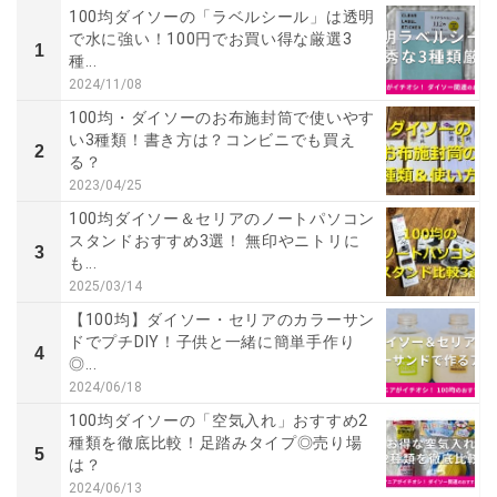
100均ダイソーの「ラベルシール」は透明
で水に強い！100円でお買い得な厳選3
1
種...
2024/11/08
100均・ダイソーのお布施封筒で使いやす
い3種類！書き方は？コンビニでも買え
2
る？
2023/04/25
100均ダイソー＆セリアのノートパソコン
スタンドおすすめ3選！ 無印やニトリに
3
も...
2025/03/14
【100均】ダイソー・セリアのカラーサン
ドでプチDIY！子供と一緒に簡単手作り
4
◎...
2024/06/18
100均ダイソーの「空気入れ」おすすめ2
種類を徹底比較！足踏みタイプ◎売り場
5
は？
2024/06/13