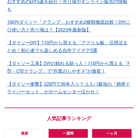
おすすめのDIY5選を紹介！売り場やオンライン販売の情報
も
100均ダイソー「クランプ」おすすめ2種類徹底比較！DIYに
◎使い方と売り場は？【2025年最新版】
【ダイソーDIY】110円から買える「アクリル板」活用法ま
とめ！初心者でも楽しめる自作アイデア5選
【ダイソー工具】DIYの頼れる助っ人！110円から買える「F
型・C型クランプ」で“作業のしやすさ”が激変！
【ダイソー衝撃】220円で30本入り？コスパ最強の「精密ド
ライバーセット」がホームセンター泣かせ！
最新
一週間
一ヶ月