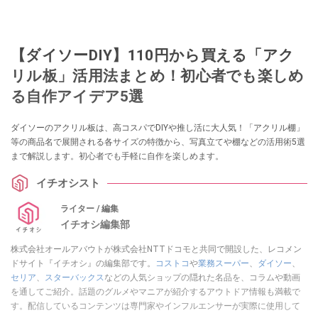
【ダイソーDIY】110円から買える「アク
リル板」活用法まとめ！初心者でも楽しめ
る自作アイデア5選
ダイソーのアクリル板は、高コスパでDIYや推し活に大人気！「アクリル棚」
等の商品名で展開される各サイズの特徴から、写真立てや棚などの活用術5選
まで解説します。初心者でも手軽に自作を楽しめます。
イチオシスト
ライター / 編集
イチオシ編集部
株式会社オールアバウトが株式会社NTTドコモと共同で開設した、レコメン
ドサイト『イチオシ』の編集部です。
コストコ
や
業務スーパー
、
ダイソー
、
セリア
、
スターバックス
などの人気ショップの隠れた名品を、コラムや動画
を通してご紹介。話題のグルメやマニアが紹介するアウトドア情報も満載で
す。配信しているコンテンツは専門家やインフルエンサーが実際に使用して