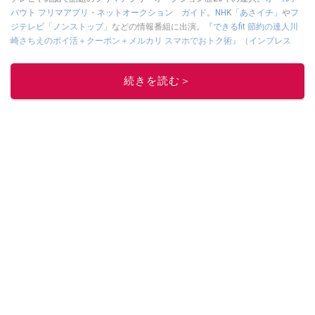
バウト フリマアプリ・ネットオークション ガイド
。
NHK「あさイチ」
や
フ
ジテレビ「ノンストップ」
などの情報番組に出演。
『できるfit 節約の達人川
崎さちえのポイ活＋クーポン＋メルカリ スマホでおトク術』（インプレス
刊）
、
『「ゆる副業」のはじめかた メルカリ スマホ1つでスキマ時間に効率
的に稼ぐ！』（翔泳社刊）
ほか著書多数。ブログは
「川崎さちえのごちゃま
続きを読む＞
ぜ日記」
。
■経歴：2003年、夫が子育てをするために、突然会社を辞める。翌月からの
給料が０円になり、家にいながら、しかも空いた時間でできるオークション
に目をつける。しかし、取引の仕方がわからずに、まずは落札者として参
加。その後、出品者側にまわり、家の中の物を出品しまくる。出品する物が
ほぼなくなってからは、仕入れを経験。ネットオークションを生活の一部に
取り入れるべく、「ネットオークションやフリマアプリは生活のインフラに
なる」という考えを持つ。また消費税増税の社会においては、ネットオーク
ションやフリマアプリが家計の救世主になりえると考え、業者とは違う視点
でユーザーとして参加中。
このイチオシストの他の記事を読む