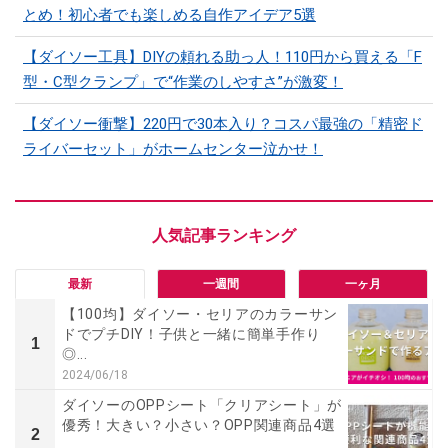
とめ！初心者でも楽しめる自作アイデア5選
【ダイソー工具】DIYの頼れる助っ人！110円から買える「F
型・C型クランプ」で“作業のしやすさ”が激変！
【ダイソー衝撃】220円で30本入り？コスパ最強の「精密ド
ライバーセット」がホームセンター泣かせ！
最新
一週間
一ヶ月
【100均】ダイソー・セリアのカラーサン
ドでプチDIY！子供と一緒に簡単手作り
1
◎...
2024/06/18
ダイソーのOPPシート「クリアシート」が
優秀！大きい？小さい？OPP関連商品4選
2