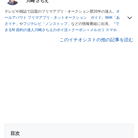
川崎 さちえ
テレビや雑誌で話題のフリマアプリ・オークション歴20年の達人。
オ
ールアバウト フリマアプリ・ネットオークション ガイド
。
NHK「あ
さイチ」
や
フジテレビ「ノンストップ」
などの情報番組に出演。
『で
きるfit 節約の達人川崎さちえのポイ活＋クーポン＋メルカリ スマホで
おトク術』（インプレス刊）
、
『「ゆる副業」のはじめかた メルカリ
このイチオシストの他の記事を読む
スマホ1つでスキマ時間に効率的に稼ぐ！』（翔泳社刊）
ほか著書多
数。ブログは
「川崎さちえのごちゃまぜ日記」
。
■経歴：2003年、夫が子育てをするために、突然会社を辞める。翌月
からの給料が０円になり、家にいながら、しかも空いた時間でできる
オークションに目をつける。しかし、取引の仕方がわからずに、まず
は落札者として参加。その後、出品者側にまわり、家の中の物を出品
しまくる。出品する物がほぼなくなってからは、仕入れを経験。ネッ
トオークションを生活の一部に取り入れるべく、「ネットオークショ
ンやフリマアプリは生活のインフラになる」という考えを持つ。また
消費税増税の社会においては、ネットオークションやフリマアプリが
家計の救世主になりえると考え、業者とは違う視点でユーザーとして
参加中。
目次