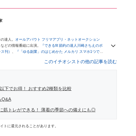
家
年の達人。
オールアバウト フリマアプリ・ネットオークション
」
などの情報番組に出演。
『できるfit 節約の達人川崎さちえのポ
レス刊）
、
『「ゆる副業」のはじめかた メルカリ スマホ1つでス
ブログは
「川崎さちえのごちゃまぜ日記」
。
このイチオシストの他の記事を読む
辞める。翌月からの給料が０円になり、家にいながら、しかも空
引の仕方がわからずに、まずは落札者として参加。その後、出
がほぼなくなってからは、仕入れを経験。ネットオークション
フリマアプリは生活のインフラになる」という考えを持つ。ま
リマアプリが家計の救世主になりえると考え、業者とは違う視
円以下でお得！ おすすめ2種類を比較
Q&A
に筋トレができる！ 薄着の季節への備えにも◎
イトに還元されることがあります。