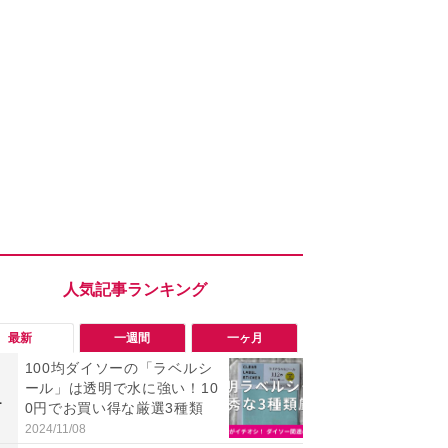
最新
一週間
一ヶ月
100均ダイソーの「ラベルシ
「ヤバい！
ール」は透明で水に強い！10
った…」と
1
1
0円でお買い得な厳選3種類
【7月30日G
更】内容を
2024/11/08
2026/07/31