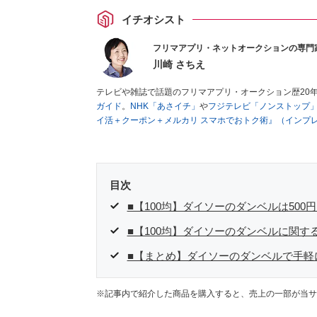
イチオシスト
フリマアプリ・ネットオークションの専門
川崎 さちえ
テレビや雑誌で話題のフリマアプリ・オークション歴20
ガイド
。
NHK「あさイチ」
や
フジテレビ「ノンストップ
イ活＋クーポン＋メルカリ スマホでおトク術』（インプ
キマ時間に効率的に稼ぐ！』（翔泳社刊）
ほか著書多数。
■経歴：2003年、夫が子育てをするために、突然会社を
いた時間でできるオークションに目をつける。しかし、取
品者側にまわり、家の中の物を出品しまくる。出品する物
目次
を生活の一部に取り入れるべく、「ネットオークションや
た消費税増税の社会においては、ネットオークションやフ
■【100均】ダイソーのダンベルは500
点でユーザーとして参加中。
■【100均】ダイソーのダンベルに関する
■【まとめ】ダイソーのダンベルで手軽
※記事内で紹介した商品を購入すると、売上の一部が当サ