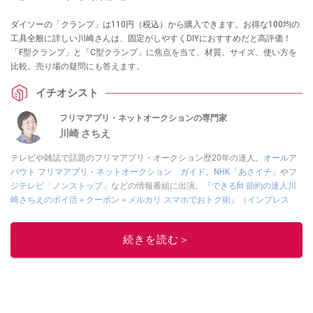
ダイソーの「クランプ」は110円（税込）から購入できます。お得な100均の
工具全般に詳しい川崎さんは、固定がしやすくDIYにおすすめだと高評価！
「F型クランプ」と「C型クランプ」に焦点を当て、材質、サイズ、使い方を
比較。売り場の疑問にも答えます。
イチオシスト
フリマアプリ・ネットオークションの専門家
川崎 さちえ
テレビや雑誌で話題のフリマアプリ・オークション歴20年の達人。
オールア
バウト フリマアプリ・ネットオークション ガイド
。
NHK「あさイチ」
や
フ
ジテレビ「ノンストップ」
などの情報番組に出演。
『できるfit 節約の達人川
崎さちえのポイ活＋クーポン＋メルカリ スマホでおトク術』（インプレス
刊）
、
『「ゆる副業」のはじめかた メルカリ スマホ1つでスキマ時間に効率
的に稼ぐ！』（翔泳社刊）
ほか著書多数。ブログは
「川崎さちえのごちゃま
続きを読む＞
ぜ日記」
。
■経歴：2003年、夫が子育てをするために、突然会社を辞める。翌月からの
給料が０円になり、家にいながら、しかも空いた時間でできるオークション
に目をつける。しかし、取引の仕方がわからずに、まずは落札者として参
加。その後、出品者側にまわり、家の中の物を出品しまくる。出品する物が
ほぼなくなってからは、仕入れを経験。ネットオークションを生活の一部に