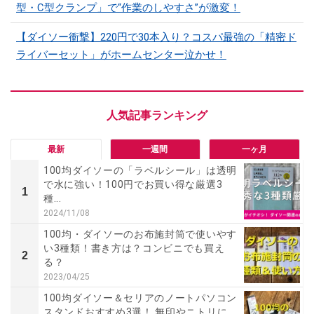
型・C型クランプ」で“作業のしやすさ”が激変！
【ダイソー衝撃】220円で30本入り？コスパ最強の「精密ド
ライバーセット」がホームセンター泣かせ！
最新
一週間
一ヶ月
100均ダイソーの「ラベルシール」は透明
で水に強い！100円でお買い得な厳選3
1
種...
2024/11/08
100均・ダイソーのお布施封筒で使いやす
い3種類！書き方は？コンビニでも買え
2
る？
2023/04/25
100均ダイソー＆セリアのノートパソコン
スタンドおすすめ3選！ 無印やニトリに