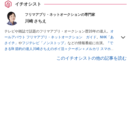
イチオシスト
フリマアプリ・ネットオークションの専門家
川崎 さちえ
テレビや雑誌で話題のフリマアプリ・オークション歴20年の達人。
オ
ールアバウト フリマアプリ・ネットオークション ガイド
。
NHK「あ
さイチ」
や
フジテレビ「ノンストップ」
などの情報番組に出演。
『で
きるfit 節約の達人川崎さちえのポイ活＋クーポン＋メルカリ スマホで
おトク術』（インプレス刊）
、
『「ゆる副業」のはじめかた メルカリ
このイチオシストの他の記事を読む
スマホ1つでスキマ時間に効率的に稼ぐ！』（翔泳社刊）
ほか著書多
数。ブログは
「川崎さちえのごちゃまぜ日記」
。
■経歴：2003年、夫が子育てをするために、突然会社を辞める。翌月
からの給料が０円になり、家にいながら、しかも空いた時間でできる
オークションに目をつける。しかし、取引の仕方がわからずに、まず
は落札者として参加。その後、出品者側にまわり、家の中の物を出品
しまくる。出品する物がほぼなくなってからは、仕入れを経験。ネッ
トオークションを生活の一部に取り入れるべく、「ネットオークショ
ンやフリマアプリは生活のインフラになる」という考えを持つ。また
消費税増税の社会においては、ネットオークションやフリマアプリが
家計の救世主になりえると考え、業者とは違う視点でユーザーとして
参加中。