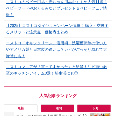
コストコのベビー用品・赤ちゃん用品おすすめ人気11選！
ベビーフードやおくるみなどプレゼント＆ベビーフェア情
報も
【2025】コストコタイヤキャンペーン情報！ 購入・交換す
るメリットと注意点・価格表まとめ
コストコ「オキシクリーン」活用術！洗濯槽掃除の使い方
やアメリカ製と日本製の違いは？カビがごっそり取れて大
掃除にも！
コストコマニアが「買ってよかった」と絶賛！リピ買い必
至のキッチンアイテム3選！新生活にも◎
最新
一週間
一ヶ月
コストコおすすめ人気商品ランキング【2