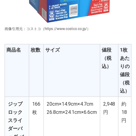
画像引用元：コストコ（https://www.costco.co.jp/）
商品名
枚数
サイズ
値段
1枚
（税
あた
込）
りの
値段
（税
込）
ジップ
166
20cm×14.9cm×4.7cm
2,948
約
ロック
枚
26.8cm×24.1cm×6.6cm
円
18
スライ
円
ダーバ