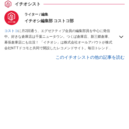
イチオシスト
ライター / 編集
イチオシ編集部 コストコ部
コストコ
に月2回通う、エグゼクティブ会員の編集部員を中心に発信
中。好きな倉庫店は千葉ニュータウン。つくば倉庫店、新三郷倉庫、
幕張倉庫店にも出没！ 「イチオシ」は株式会社オールアバウトが株式
会社NTTドコモと共同で開設したレコメンドサイト。毎日トレンド情
報をお届けしています。
Googleニュースでフォロー
してください！
このイチオシストの他の記事を読む