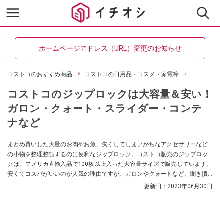
ホームページアドレス（URL）変更のお知らせ
コストコのおすすめ商品
コストコの日用品・コスメ・家電等
コストコのジップロックは大容量＆安い！
ガロン・クォート・スライダー・コンテ
ナなど
まとめ買いした大量のお肉やお魚、失くしてしまいがちなアクセサリーなど
の小物を整理整頓するのに便利なジップロック。コストコ販売のジップロッ
クは、アメリカ直輸入品で100枚以上入った大容量サイズで販売しています。
安くてコスパがいいのが人気の理由ですが、ガロンやクォートなど、聞き慣
れないサイズに戸惑う人もいるようです。そこで今回は、コストコ販売のジ
更新日：
2023年06月30日
ップロックを徹底調査！ 各タイプの違いや1枚あたりの値段など、おすすめの
ジップロックをご紹介します。