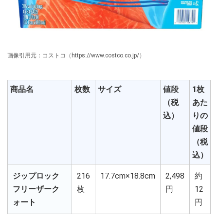
画像引用元：コストコ（https://www.costco.co.jp/）
商品名
枚数
サイズ
値段
1枚
（税
あた
込）
りの
値段
（税
込）
ジップロック
216
17.7cm×18.8cm
2,498
約
フリーザーク
枚
円
12
ォート
円