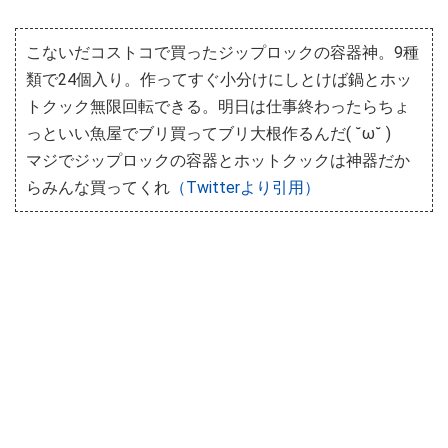
こないだコストコで買ったジップロックの容器神。9種
類で24個入り。作ってすぐ小分けにしとけば鍋とホッ
トクック無限回転できる。明日は仕事終わったらちょ
っといい魚屋でブリ買ってブリ大根作るんだ( ˘ω˘ )
マジでジップロックの容器とホットクックは神器だか
らみんな買ってくれ
（Twitterより引用）