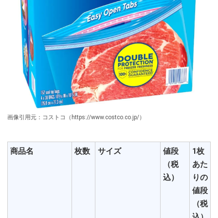
画像引用元：コストコ（https://www.costco.co.jp/）
商品名
枚数
サイズ
値段
1枚
（税
あた
込）
りの
値段
（税
込）