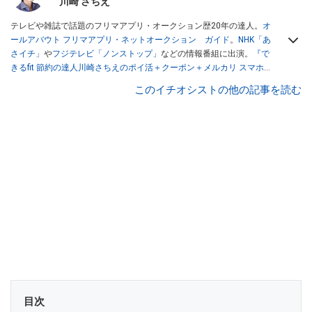
川崎 さちえ
テレビや雑誌で話題のフリマアプリ・オークション歴20年の達人。
オ
ールアバウト フリマアプリ・ネットオークション ガイド
。
NHK「あ
さイチ」
や
フジテレビ「ノンストップ」
などの情報番組に出演。
『で
きるfit 節約の達人川崎さちえのポイ活＋クーポン＋メルカリ スマホで
おトク術』（インプレス刊）
、
『「ゆる副業」のはじめかた メルカリ
このイチオシストの他の記事を読む
スマホ1つでスキマ時間に効率的に稼ぐ！』（翔泳社刊）
ほか著書多
数。ブログは
「川崎さちえのごちゃまぜ日記」
。
■経歴：2003年、夫が子育てをするために、突然会社を辞める。翌月
からの給料が０円になり、家にいながら、しかも空いた時間でできる
オークションに目をつける。しかし、取引の仕方がわからずに、まず
は落札者として参加。その後、出品者側にまわり、家の中の物を出品
しまくる。出品する物がほぼなくなってからは、仕入れを経験。ネッ
トオークションを生活の一部に取り入れるべく、「ネットオークショ
ンやフリマアプリは生活のインフラになる」という考えを持つ。また
消費税増税の社会においては、ネットオークションやフリマアプリが
家計の救世主になりえると考え、業者とは違う視点でユーザーとして
参加中。
目次