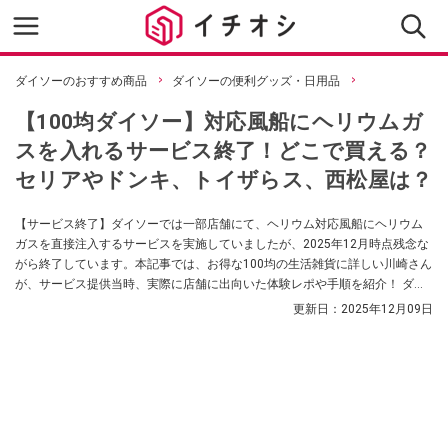
ダイソーのおすすめ商品
ダイソーの便利グッズ・日用品
【100均ダイソー】対応風船にヘリウムガ
スを入れるサービス終了！どこで買える？
セリアやドンキ、トイザらス、西松屋は？
【サービス終了】ダイソーでは一部店舗にて、ヘリウム対応風船にヘリウム
ガスを直接注入するサービスを実施していましたが、2025年12月時点残念な
がら終了しています。本記事では、お得な100均の生活雑貨に詳しい川崎さん
が、サービス提供当時、実際に店舗に出向いた体験レポや手順を紹介！ ダイ
ソーのバルーンの種類にも触れます。さらに、ダイソー以外のお店でのヘリ
更新日：
2025年12月09日
ウムガスの販売状況を調査しました。※ダイソーでのサービスは順次終了して
います。