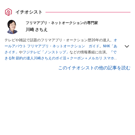
イチオシスト
フリマアプリ・ネットオークションの専門家
川崎 さちえ
テレビや雑誌で話題のフリマアプリ・オークション歴20年の達人。
オ
ールアバウト フリマアプリ・ネットオークション ガイド
。
NHK「あ
さイチ」
や
フジテレビ「ノンストップ」
などの情報番組に出演。
『で
きるfit 節約の達人川崎さちえのポイ活＋クーポン＋メルカリ スマホで
おトク術』（インプレス刊）
、
『「ゆる副業」のはじめかた メルカリ
このイチオシストの他の記事を読む
スマホ1つでスキマ時間に効率的に稼ぐ！』（翔泳社刊）
ほか著書多
数。ブログは
「川崎さちえのごちゃまぜ日記」
。
■経歴：2003年、夫が子育てをするために、突然会社を辞める。翌月
からの給料が０円になり、家にいながら、しかも空いた時間でできる
オークションに目をつける。しかし、取引の仕方がわからずに、まず
は落札者として参加。その後、出品者側にまわり、家の中の物を出品
しまくる。出品する物がほぼなくなってからは、仕入れを経験。ネッ
トオークションを生活の一部に取り入れるべく、「ネットオークショ
ンやフリマアプリは生活のインフラになる」という考えを持つ。また
消費税増税の社会においては、ネットオークションやフリマアプリが
家計の救世主になりえると考え、業者とは違う視点でユーザーとして