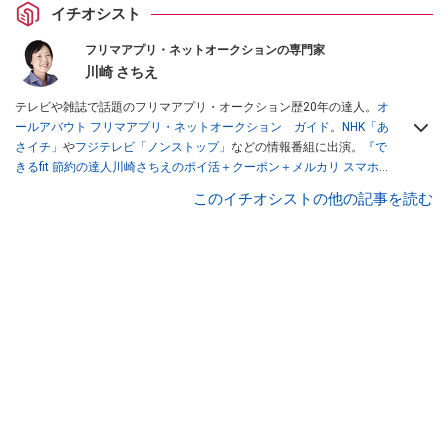
イチオシスト
フリマアプリ・ネットオークションの専門家
川崎 さちえ
テレビや雑誌で話題のフリマアプリ・オークション歴20年の達人。
オ
ールアバウト フリマアプリ・ネットオークション ガイド
。
NHK「あ
さイチ」
や
フジテレビ「ノンストップ」
などの情報番組に出演。
『で
きるfit 節約の達人川崎さちえのポイ活＋クーポン＋メルカリ スマホで
おトク術』（インプレス刊）
、
『「ゆる副業」のはじめかた メルカリ
このイチオシストの他の記事を読む
スマホ1つでスキマ時間に効率的に稼ぐ！』（翔泳社刊）
ほか著書多
数。ブログは
「川崎さちえのごちゃまぜ日記」
。
■経歴：2003年、夫が子育てをするために、突然会社を辞める。翌月
からの給料が０円になり、家にいながら、しかも空いた時間でできる
オークションに目をつける。しかし、取引の仕方がわからずに、まず
は落札者として参加。その後、出品者側にまわり、家の中の物を出品
しまくる。出品する物がほぼなくなってからは、仕入れを経験。ネッ
トオークションを生活の一部に取り入れるべく、「ネットオークショ
ンやフリマアプリは生活のインフラになる」という考えを持つ。また
消費税増税の社会においては、ネットオークションやフリマアプリが
家計の救世主になりえると考え、業者とは違う視点でユーザーとして
参加中。