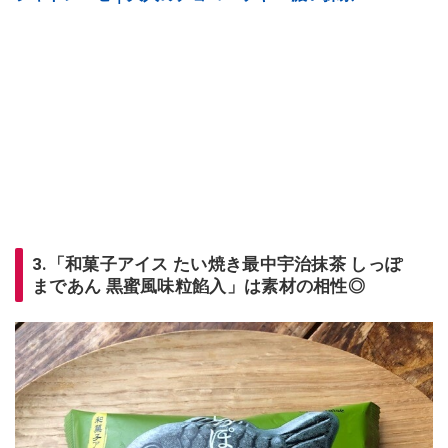
3.「和菓子アイス たい焼き最中宇治抹茶 しっぽ
まであん 黒蜜風味粒餡入」は素材の相性◎