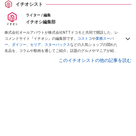
イチオシスト
ライター / 編集
イチオシ編集部
株式会社オールアバウトが株式会社NTTドコモと共同で開設した、レ
コメンドサイト『イチオシ』の編集部です。
コストコ
や
業務スーパ
ー
、
ダイソー
、
セリア
、
スターバックス
などの人気ショップの隠れた
名品を、コラムや動画を通してご紹介。話題のグルメやマニアが紹介
するアウトドア情報も満載です。配信しているコンテンツは専門家や
このイチオシストの他の記事を読む
インフルエンサーが実際に使用してレビューしています。毎日トレン
ド情報をお届けしているので、ぜひ
Googleニュースでフォロー
してく
ださい！