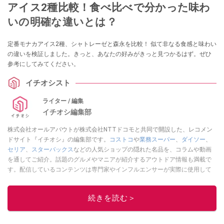
アイス2種比較！食べ比べで分かった味わ
いの明確な違いとは？
定番モナカアイス2種、シャトレーゼと森永を比較！ 似て非なる食感と味わい
の違いを検証しました。きっと、あなたの好みがきっと見つかるはず。ぜひ
参考にしてみてください。
イチオシスト
ライター / 編集
イチオシ編集部
株式会社オールアバウトが株式会社NTTドコモと共同で開設した、レコメン
ドサイト『イチオシ』の編集部です。
コストコ
や
業務スーパー
、
ダイソー
、
セリア
、
スターバックス
などの人気ショップの隠れた名品を、コラムや動画
を通してご紹介。話題のグルメやマニアが紹介するアウトドア情報も満載で
す。配信しているコンテンツは専門家やインフルエンサーが実際に使用して
レビューしています。毎日トレンド情報をお届けしているので、ぜひ
Google
ニュースでフォロー
してください！
続きを読む＞
このイチオシストの他の記事を読む