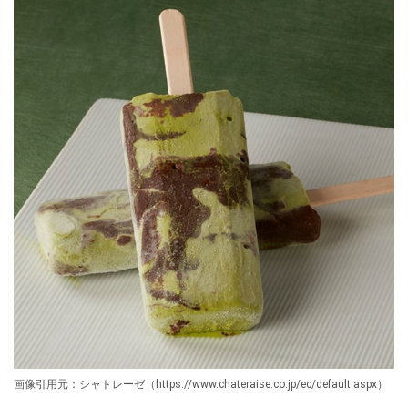
画像引用元：シャトレーゼ（https://www.chateraise.co.jp/ec/default.aspx）