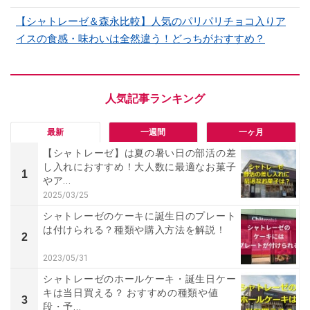
【シャトレーゼ＆森永比較】人気のパリパリチョコ入りア
イスの食感・味わいは全然違う！どっちがおすすめ？
最新
一週間
一ヶ月
【シャトレーゼ】は夏の暑い日の部活の差
し入れにおすすめ！大人数に最適なお菓子
1
やア...
2025/03/25
シャトレーゼのケーキに誕生日のプレート
は付けられる？種類や購入方法を解説！
2
2023/05/31
シャトレーゼのホールケーキ・誕生日ケー
キは当日買える？ おすすめの種類や値
3
段・予...