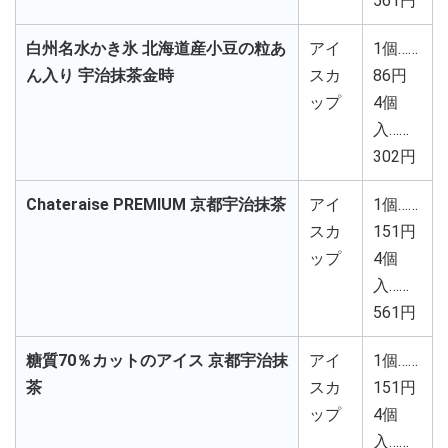
561円
白州名水かき氷 北海道産小豆の粒あ
アイ
1個……
ん入り 宇治抹茶金時
スカ
86円
ップ
4個
入……
302円
Chateraise PREMIUM 京都宇治抹茶
アイ
1個……
スカ
151円
ップ
4個
入……
561円
糖質70％カットのアイス 京都宇治抹
アイ
1個……
茶
スカ
151円
ップ
4個
入……