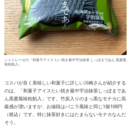
シャトレーゼの「和菓子アイス たい焼き最中宇治抹茶 しっぽまであん 黒蜜風
味粒餡入」
コスパが良く美味しい和菓子に詳しい川崎さんが紹介する
のは、「和菓子アイスたい焼き最中宇治抹茶しっぽまであ
ん黒蜜風味粒餡入」です。竹炭入りのまっ黒なモナカに高
級感が漂いますが、お値段はバニラ風味と同じ1個108円
（税込）です。特に抹茶好きにはたまらないモナカなんだ
そう。