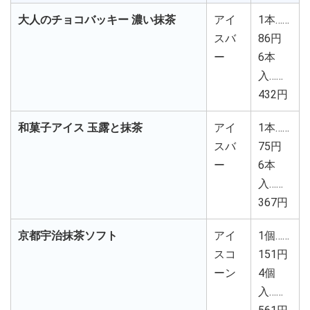
大人のチョコバッキー 濃い抹茶
アイ
1本……
スバ
86円
ー
6本
入……
432円
和菓子アイス 玉露と抹茶
アイ
1本……
スバ
75円
ー
6本
入……
367円
京都宇治抹茶ソフト
アイ
1個……
スコ
151円
ーン
4個
入……