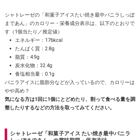
シャトレーゼの「和菓子アイスたい焼き最中バニラしっぽ
まであん」のカロリー・栄養成分表示は、以下のとおりで
す（1個当たり／推定値）
エネルギー：176kcal
たんぱく質：2.8g
脂質：4.9g
炭水化物：32.4g
食塩相当量：0.1g
バニラアイスに脂肪分などが入っているので、カロリーは
やや高め？
気になる方は1回に1個にとどめたり、割って食べる量を調
整したりするなどの方法を取ってみてください。
シャトレーゼ「和菓子アイス たい焼き最中バニラ