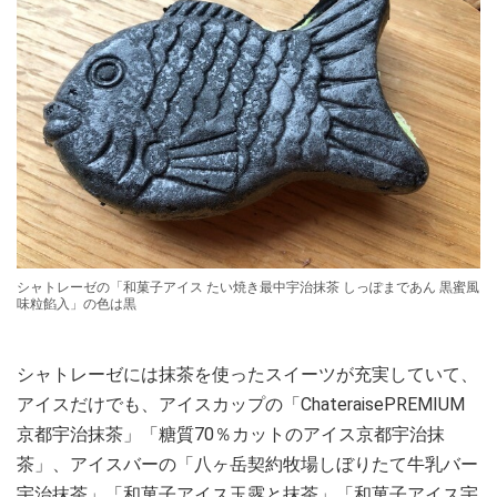
シャトレーゼの「和菓子アイス たい焼き最中宇治抹茶 しっぽまであん 黒蜜風
味粒餡入」の色は黒
シャトレーゼには抹茶を使ったスイーツが充実していて、
アイスだけでも、アイスカップの「ChateraisePREMIUM
京都宇治抹茶」「糖質70％カットのアイス京都宇治抹
茶」、アイスバーの「八ヶ岳契約牧場しぼりたて牛乳バー
宇治抹茶」「和菓子アイス玉露と抹茶」「和菓子アイス宇