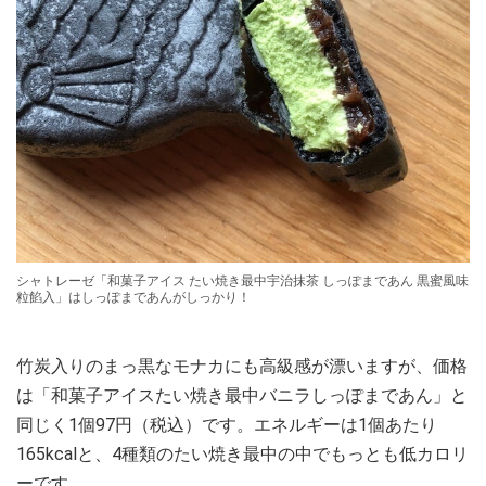
シャトレーゼ「和菓子アイス たい焼き最中宇治抹茶 しっぽまであん 黒蜜風味
粒餡入」はしっぽまであんがしっかり！
竹炭入りのまっ黒なモナカにも高級感が漂いますが、価格
は「和菓子アイスたい焼き最中バニラしっぽまであん」と
同じく1個97円（税込）です。エネルギーは1個あたり
165kcalと、4種類のたい焼き最中の中でもっとも低カロリ
ーです。