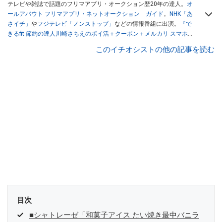
テレビや雑誌で話題のフリマアプリ・オークション歴20年の達人。
オ
ールアバウト フリマアプリ・ネットオークション ガイド
。
NHK「あ
さイチ」
や
フジテレビ「ノンストップ」
などの情報番組に出演。
『で
きるfit 節約の達人川崎さちえのポイ活＋クーポン＋メルカリ スマホで
おトク術』（インプレス刊）
、
『「ゆる副業」のはじめかた メルカリ
このイチオシストの他の記事を読む
スマホ1つでスキマ時間に効率的に稼ぐ！』（翔泳社刊）
ほか著書多
数。ブログは
「川崎さちえのごちゃまぜ日記」
。
■経歴：2003年、夫が子育てをするために、突然会社を辞める。翌月
からの給料が０円になり、家にいながら、しかも空いた時間でできる
オークションに目をつける。しかし、取引の仕方がわからずに、まず
は落札者として参加。その後、出品者側にまわり、家の中の物を出品
しまくる。出品する物がほぼなくなってからは、仕入れを経験。ネッ
トオークションを生活の一部に取り入れるべく、「ネットオークショ
ンやフリマアプリは生活のインフラになる」という考えを持つ。また
消費税増税の社会においては、ネットオークションやフリマアプリが
家計の救世主になりえると考え、業者とは違う視点でユーザーとして
参加中。
目次
■シャトレーゼ「和菓子アイス たい焼き最中バニラ