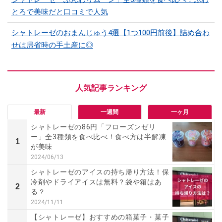
とろで美味だと口コミで人気
シャトレーゼのおまんじゅう4選【1つ100円前後】詰め合わ
せは帰省時の手土産に◎
最新
一週間
一ヶ月
シャトレーゼの86円「フローズンゼリ
ー」全3種類を食べ比べ！食べ方は半解凍
1
が美味
2024/06/13
シャトレーゼのアイスの持ち帰り方法！保
冷剤やドライアイスは無料？袋や箱はあ
2
る？
2024/11/11
【シャトレーゼ】おすすめの箱菓子・菓子