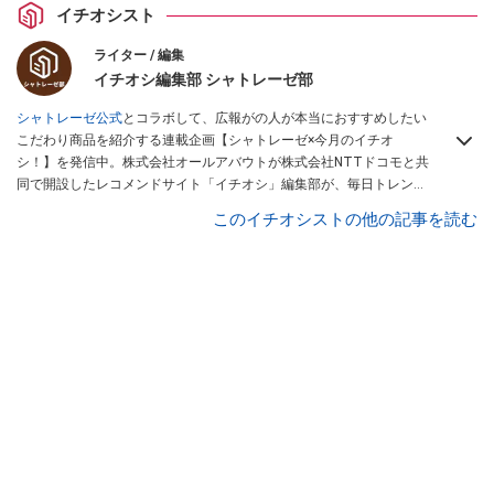
イチオシスト
ライター / 編集
イチオシ編集部 シャトレーゼ部
シャトレーゼ公式
とコラボして、広報がの人が本当におすすめしたい
こだわり商品を紹介する連載企画【シャトレーゼ×今月のイチオ
シ！】を発信中。株式会社オールアバウトが株式会社NTTドコモと共
同で開設したレコメンドサイト「イチオシ」編集部が、毎日トレンド
情報をお届けしています。ぜひ
Googleニュースでフォロー
してくださ
このイチオシストの他の記事を読む
い！