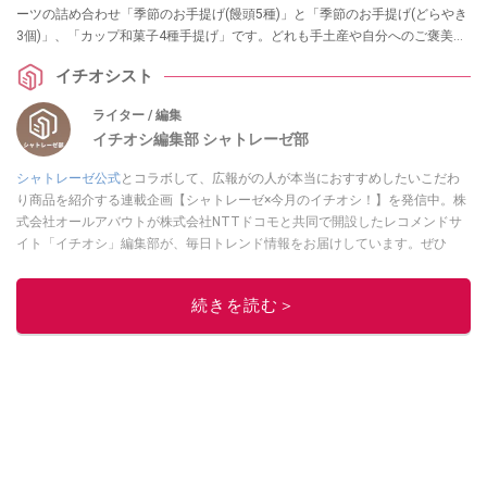
ーツの詰め合わせ「季節のお手提げ(饅頭5種)」と「季節のお手提げ(どらやき
3個)」、「カップ和菓子4種手提げ」です。どれも手土産や自分へのご褒美と
してピッタリなサイズ感なので、ぜひ参考にしてみてくださいね。
イチオシスト
ライター / 編集
イチオシ編集部 シャトレーゼ部
シャトレーゼ公式
とコラボして、広報がの人が本当におすすめしたいこだわ
り商品を紹介する連載企画【シャトレーゼ×今月のイチオシ！】を発信中。株
式会社オールアバウトが株式会社NTTドコモと共同で開設したレコメンドサ
イト「イチオシ」編集部が、毎日トレンド情報をお届けしています。ぜひ
Googleニュースでフォロー
してください！
このイチオシストの他の記事を読む
続きを読む＞