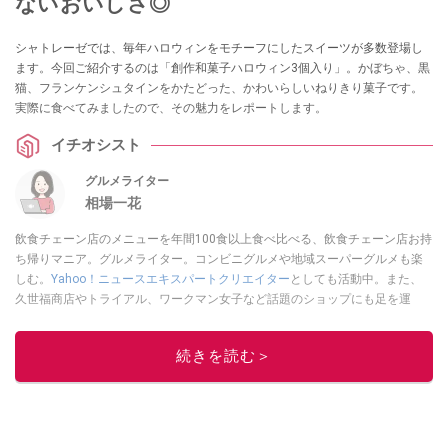
ないおいしさ◎
シャトレーゼでは、毎年ハロウィンをモチーフにしたスイーツが多数登場し
ます。今回ご紹介するのは「創作和菓子ハロウィン3個入り」。かぼちゃ、黒
猫、フランケンシュタインをかたどった、かわいらしいねりきり菓子です。
実際に食べてみましたので、その魅力をレポートします。
イチオシスト
グルメライター
相場一花
飲食チェーン店のメニューを年間100食以上食べ比べる、飲食チェーン店お持
ち帰りマニア。グルメライター。コンビニグルメや地域スーパーグルメも楽
しむ。
Yahoo！ニュースエキスパートクリエイター
としても活動中。また、
久世福商店やトライアル、ワークマン女子など話題のショップにも足を運
ぶ。晋遊舎「LDK」や
「360LiFE」
、KADOKAWA
「レタスクラブ」
、集英社
「週刊プレイボーイ」、宝島社「おいしい！ シャトレーゼBOOK」などでグ
続きを読む＞
ルメライター、食の専門家として出演実績あり。
このイチオシストの他の記事を読む