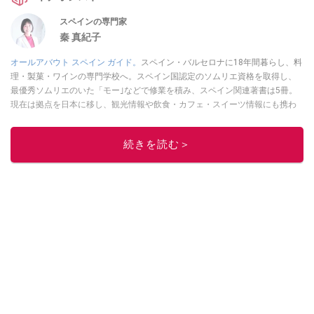
スペインの専門家
秦 真紀子
オールアバウト スペイン ガイド。
スペイン・バルセロナに18年間暮らし、料
理・製菓・ワインの専門学校へ。スペイン国認定のソムリエ資格を取得し、
最優秀ソムリエのいた「モー｣などで修業を積み、スペイン関連著書は5冊。
現在は拠点を日本に移し、観光情報や飲食・カフェ・スイーツ情報にも携わ
る。イチオシでは、
業務スーパー
・
ロピア
・
シャトレーゼ
など、食品・スイ
ーツ販売チェーンのおすすめ商品情報も発信。
著書に『スペインまるごと全
続きを読む＞
17州おいしい旅』（‎産業編集センター刊）ほか。
■経歴：ワイナリーツアー
ガイドや、飲食関連の方の視察旅行のコーディネートやガイド、スペインの
食についての講演などの経験あり。2004年より「カフェ・スイーツ」（柴田
書店）、「料理通信」（料理通信社）をはじめ、日本の雑誌やWEBサイト
に、ガストロノミー、観光、文化などについて執筆。ガイドブックの取材の
コーディネートや執筆、著書5冊あり。 現在は、拠点をバルセロナから日本に
移し、スペイン関連だけでなく日本の観光情報や飲食店についてのコンテン
ツの執筆や、広報PR、出版プロデュースなどを行う。 ■寄稿雑誌……料理通
信、カフェ・スイーツ、TARZANなど ■寄稿サイト……ぐるなびプロ、Drink
planetなど ■取材コーディネート……るるぶスペイン／ララチッタ／aruco／地
球の歩き方ほか。
このイチオシストの他の記事を読む