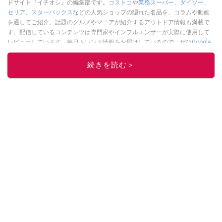
ドサイト『イチオシ』の編集部です。
コストコ
や
業務スーパー
、
ダイソー
、
セリア
、
スターバックス
などの人気ショップの隠れた名品を、コラムや動画
を通してご紹介。話題のグルメやマニアが紹介するアウトドア情報も満載で
す。配信しているコンテンツは専門家やインフルエンサーが実際に使用して
レビューしています。毎日トレンド情報をお届けしているので、ぜひ
Google
ニュースでフォロー
してください！
続きを読む＞
このイチオシストの他の記事を読む