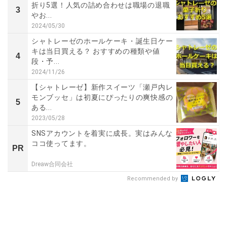
折り5選！人気の詰め合わせは職場の退職
3
やお...
2024/05/30
シャトレーゼのホールケーキ・誕生日ケー
キは当日買える？ おすすめの種類や値
4
段・予...
2024/11/26
【シャトレーゼ】新作スイーツ「瀬戸内レ
モンブッセ」は初夏にぴったりの爽快感の
5
ある...
2023/05/28
SNSアカウントを着実に成長。実はみんな
ココ使ってます。
PR
Dreaw合同会社
Recommended by