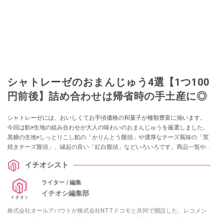
シャトレーゼのおまんじゅう4選【1つ100
円前後】詰め合わせは帰省時の手土産に◎
シャトレーゼには、おいしくてお手頃価格の和菓子が種類豊富に揃います。
今回は餡×生地の組み合わせが大人の味わいのおまんじゅうを厳選しました。
黒糖の生地×しっとりこし餡の「かりんとう饅頭」や濃厚なチーズ風味の「窯
焼きチーズ饅頭」、縁起の良い「紅白饅頭」などいろいろです。商品一覧や
気になる関連情報もあるので、ぜひチェックしてください。
イチオシスト
ライター / 編集
イチオシ編集部
株式会社オールアバウトが株式会社NTTドコモと共同で開設した、レコメン