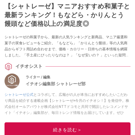
【シャトレーゼ】マニアおすすめ和菓子と
最新ランキング！もなどら・かりんとう
饅頭など価格以上の満足度◎
シャトレーゼの和菓子から、最新の人気ランキングと新商品、マニア厳選和
菓子の実食レビューをご紹介。「もなどら」「かりんとう饅頭」等の人気商
品からギフト用詰め合わせまで、価格・カロリー・日持ちの基本情報を網羅
しました。「手土産にぴったりなのは？ 」「なぜ安いの？ 」といった疑問に
ついても解説します。
イチオシスト
ライター / 編集
イチオシ編集部 シャトレーゼ部
シャトレーゼ公式
とコラボして、広報がの人が本当におすすめしたいこだわ
り商品を紹介する連載企画【シャトレーゼ×今月のイチオシ！】を発信中。株
式会社オールアバウトが株式会社NTTドコモと共同で開設したレコメンドサ
イト「イチオシ」編集部が、毎日トレンド情報をお届けしています。ぜひ
Googleニュースでフォロー
してください！
このイチオシストの他の記事を読む
続きを読む＞