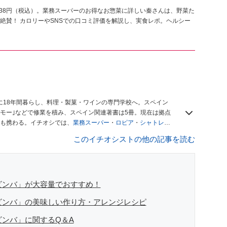
538円（税込）。業務スーパーのお得なお惣菜に詳しい秦さんは、野菜た
絶賛！ カロリーやSNSでの口コミ評価を解説し、実食レポ。ヘルシー
に18年間暮らし、料理・製菓・ワインの専門学校へ。スペイン
モー｣などで修業を積み、スペイン関連著書は5冊。現在は拠点
も携わる。イチオシでは、
業務スーパー
・
ロピア
・
シャトレー
も発信。
著書に『スペインまるごと全17州おいしい旅』（‎産業
このイチオシストの他の記事を読む
や、飲食関連の方の視察旅行のコーディネートやガイド、スペ
「カフェ・スイーツ」（柴田書店）、「料理通信」（料理通信社）
、観光、文化などについて執筆。ガイドブックの取材のコーディ
ナから日本に移し、スペイン関連だけでなく日本の観光情報や飲
デュースなどを行う。 ■寄稿雑誌……料理通信、カフェ・スイー
ビンバ」が大容量でおすすめ！
 planetなど ■取材コーディネート……るるぶスペイン／ララチッ
ビンバ」の美味しい作り方・アレンジレシピ
ビンバ」に関するQ＆A