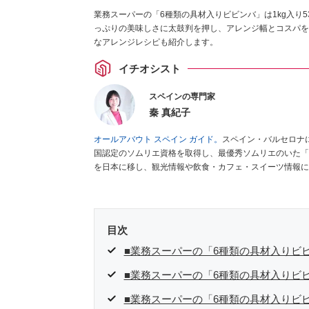
業務スーパーの「6種類の具材入りビビンバ」は1kg入り
っぷりの美味しさに太鼓判を押し、アレンジ幅とコスパを
なアレンジレシピも紹介します。
イチオシスト
スペインの専門家
秦 真紀子
オールアバウト スペイン ガイド。
スペイン・バルセロナ
国認定のソムリエ資格を取得し、最優秀ソムリエのいた「
を日本に移し、観光情報や飲食・カフェ・スイーツ情報に
ゼ
など、食品・スイーツ販売チェーンのおすすめ商品情報
編集センター刊）ほか。
■経歴：ワイナリーツアーガイド
インの食についての講演などの経験あり。2004年より
をはじめ、日本の雑誌やWEBサイトに、ガストロノミー
目次
ネートや執筆、著書5冊あり。 現在は、拠点をバルセロ
食店についてのコンテンツの執筆や、広報PR、出版プロ
■業務スーパーの「6種類の具材入りビ
ツ、TARZANなど ■寄稿サイト……ぐるなびプロ、Drink
■業務スーパーの「6種類の具材入りビ
タ／aruco／地球の歩き方ほか。
■業務スーパーの「6種類の具材入りビ