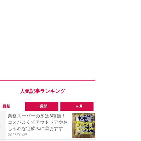
最新
一週間
一ヶ月
業務スーパーの氷は3種類！
「勝手にデ
コスパよくてアウトドアやお
る!?」Win
1
1
しゃれな宅飲みに◎おすすめ
オフにして最
は2kg「純氷 オーロラアイ
身を守る技
2025/01/25
2026/08/05