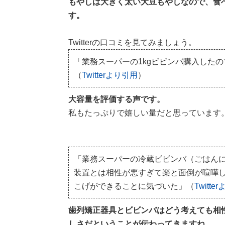
もやしは大きく太い大豆もやしなので、食
す。
Twitterの口コミを見てみましょう。
「業務スーパーの1kgビビンバ購入したの
（
Twitterより引用
）
大容量を評価する声です。
私もたっぷりで嬉しい量だと思っています
「業務スーパーの冷蔵ビビンバ（ごはん
装置とは相性が悪すぎて楽と面倒が喧嘩し
こげができることに気づいた」（
Twitte
歯列矯正器具とビビンバはどう考えても相
しさだということが伝わってきますね。