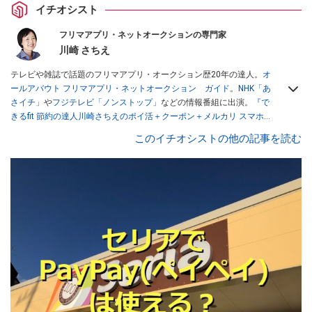
イチオシスト
フリマアプリ・ネットオークションの専門家
川崎 さちえ
テレビや雑誌で話題のフリマアプリ・オークション歴20年の達人。
オ
ールアバウト フリマアプリ・ネットオークション ガイド
。
NHK「あ
さイチ」
や
フジテレビ「ノンストップ」
などの情報番組に出演。
『で
きるfit 節約の達人川崎さちえのポイ活＋クーポン＋メルカリ スマホで
おトク術』（インプレス刊）
、
『「ゆる副業」のはじめかた メルカリ
このイチオシストの他の記事を読む
スマホ1つでスキマ時間に効率的に稼ぐ！』（翔泳社刊）
ほか著書多
数。ブログは
「川崎さちえのごちゃまぜ日記」
。
■経歴：2003年、夫が子育てをするために、突然会社を辞める。翌月
からの給料が０円になり、家にいながら、しかも空いた時間でできる
オークションに目をつける。しかし、取引の仕方がわからずに、まず
は落札者として参加。その後、出品者側にまわり、家の中の物を出品
しまくる。出品する物がほぼなくなってからは、仕入れを経験。ネッ
トオークションを生活の一部に取り入れるべく、「ネットオークショ
ンやフリマアプリは生活のインフラになる」という考えを持つ。また
消費税増税の社会においては、ネットオークションやフリマアプリが
家計の救世主になりえると考え、業者とは違う視点でユーザーとして
参加中。