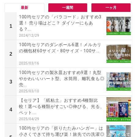
最新
一週間
一ヶ月
100均セリアの「パラコード」おすすめ3
選！ 売り場はどこ？ ダイソーにもあ
1
る？...
2024/12/29
100均セリアのダンボール6選！メルカリ
の梱包材60サイズ・80サイズ・100サ...
2
2025/03/16
100均セリアの製氷皿おすすめ9選！丸型
やかわいいハート型、水筒用、離乳食も◎
3
売...
2025/03/10
【セリア】「紙粘土」おすすめ4種類比
較！選べる種類がすごい◎伸びる、光る、
4
ペット...
2025/04/29
100均セリアの「折りたたみハンガー」は
小さくできて持ち運び楽！旅先での洗濯◎